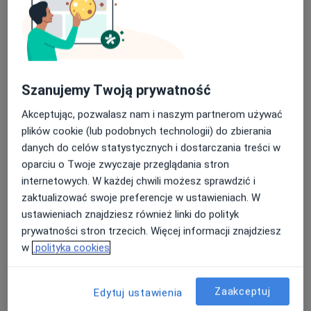
Szanujemy Twoją prywatność
lek. Michał Krefft
·
Więcej
Chirurg, Bariatra, Flebolog
Akceptując, pozwalasz nam i naszym partnerom używać
79 opinii
plików cookie (lub podobnych technologii) do zbierania
danych do celów statystycznych i dostarczania treści w
Adres
Online 1
Online 2
oparciu o Twoje zwyczaje przeglądania stron
internetowych. W każdej chwili możesz sprawdzić i
Armii Krajowej 35, Lubin
•
Mapa
zaktualizować swoje preferencje w ustawieniach. W
Przychodnia Penta Hospitals Lubin ul. Armii Krajowej 35
ustawieniach znajdziesz również linki do polityk
prywatności stron trzecich. Więcej informacji znajdziesz
Konsultacja bariatryczna
365 zł
w
polityka cookies
Specjalista nie oferuje umawiania online pod tym adresem.
Poproś o wizytę
Zaakceptuj
Edytuj ustawienia