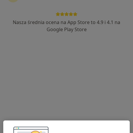
Nasza średnia ocena na App Store to 4.9 i 4.1 na
lek. Rafał Mulek
Google Play Store
·
Więcej
Bariatra, Chirurg naczyniowy, Chirurg
184 opinie
Adres
Online
Armii Krajowej 35, Lubin
•
Mapa
Przychodnia Penta Hospitals Lubin ul. Armii Krajowej 35
Konsultacja bariatryczna
365 zł
Specjalista nie oferuje umawiania online pod tym adresem.
Poproś o wizytę