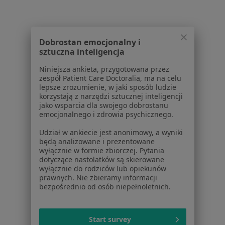
O nas
Praca
Rekrutujemy!
Partnerzy
Dobrostan emocjonalny i
Centrum prasowe
sztuczna inteligencja
Kontakt
Niniejsza ankieta, przygotowana przez
Dla pacjentów
zespół Patient Care Doctoralia, ma na celu
lepsze zrozumienie, w jaki sposób ludzie
Lekarze
korzystają z narzędzi sztucznej inteligencji
jako wsparcia dla swojego dobrostanu
Placówki medyczne
emocjonalnego i zdrowia psychicznego.
Pytania i odpowiedzi
Usługi i zabiegi
Udział w ankiecie jest anonimowy, a wyniki
będą analizowane i prezentowane
Choroby
wyłącznie w formie zbiorczej. Pytania
Pomoc
dotyczące nastolatków są skierowane
Aplikacje mobilne
wyłącznie do rodziców lub opiekunów
prawnych. Nie zbieramy informacji
Blog dla pacjentów
bezpośrednio od osób niepełnoletnich.
Dla profesjonalistów
Cennik
Start survey