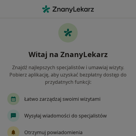
Me
Przepuklina • Lubin, dolnośląskie
Filtry
• 1
Ubezpieczenie
Map
Przepuklina specjaliści w Lubinie
Witaj na ZnanyLekarz
Jak działają wyniki wyszukiwania
Znajdź najlepszych specjalistów i umawiaj wizyty.
Pobierz aplikację, aby uzyskać bezpłatny dostęp do
Jakiego specjalisty szukasz?
przydatnych funkcji:
Chirurg
Bariatra
Chirurg naczyniowy
Łatwo zarządzaj swoimi wizytami
Wysyłaj wiadomości do specjalistów
Otrzymuj powiadomienia