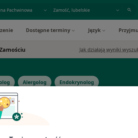
acja, badanie lub nazwisko
miasto lub dzielnica
zenie
Dostępne terminy
Język
Przyjmu
 Zamościu
Jak działają wyniki wysz
olog
Alergolog
Endokrynolog
ok
Dziś
Jutro
Ndz,
Pon,
7 Sie
8 Sie
9 Sie
10 Sie
·
Więcej
y