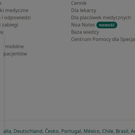
e
Cennik
ki medyczne
Dla lekarzy
a i odpowiedzi
Dla placówek medycznych
i zabiegi
Noa Notes
nowość
by
Baza wiedzy
Centrum Pomocy dla Specjal
cje mobilne
la pacjentów
ej karcie
ię w nowej karcie
twiera się w nowej karcie
otwiera się w nowej karcie
otwiera się w nowej karcie
otwiera się w nowej karcie
otwiera się w nowej kar
otwiera się w n
otwiera s
otw
Italia
,
Deutschland
,
Česko
,
Portugal
,
México
,
Chile
,
Brasil
,
A