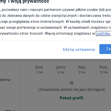
my Twoją prywatność
, pozwalasz nam i naszym partnerom używać plików cookie (lub p
Umawianie online nie jest dostępne
) do zbierania danych do celów statystycznych i dostarczania treśc
Poproś o wizytę
zaje przeglądania stron internetowych. W każdej chwili możesz spr
wać swoje preferencje w ustawieniach. W ustawieniach znajdziesz ró
prywatności stron trzecich. Więcej informacji znajdziesz w
polityka
180 zł
Za
Edytuj ustawienia
Dziś
Jutro
Ndz,
Pon,
7 Sie
8 Sie
9 Sie
10 Sie
·
nterna
Umawianie online nie jest dostępne
Pokaż profil