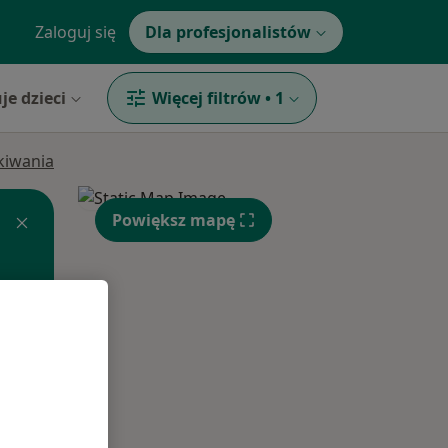
Zaloguj się
Dla profesjonalistów
je dzieci
Więcej filtrów
•
1
ukiwania
Powiększ mapę
Wt,
Śr,
Czw,
11 Sie
12 Sie
13 Sie