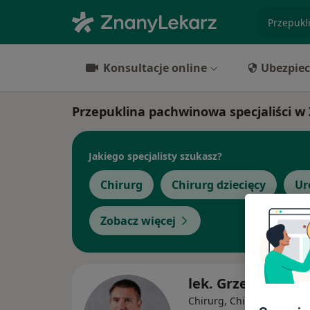
specjaliz
Konsultacje online
Ubezpiec
Przepuklina pachwinowa specjaliści w
Jakiego specjalisty szukasz?
Chirurg
Chirurg dziecięcy
Ur
Zobacz więcej
lek. Grzegorz Skr
Chirurg, Chirurg dziecięc