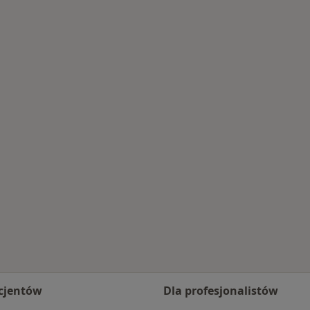
mościu
cjentów
Dla profesjonalistów