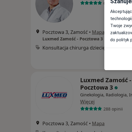
Szanuje
64 opinie
Akceptując
technologii
Twoje zwyc
Pocztowa 3, Zamość
•
Mapa
zaktualizo
Luxmed Zamość - Pocztowa 3
do polityk 
Konsultacja chirurga dziecięcego
Luxmed Zamość -
Pocztowa 3
Ginekologia, Radiologia, I
Więcej
288 opinii
Pocztowa 3, Zamość
•
Mapa