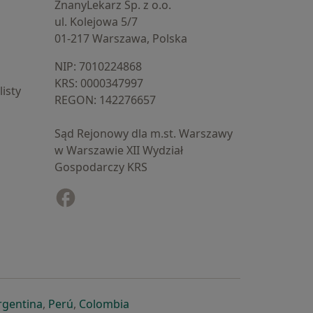
ZnanyLekarz Sp. z o.o.
ul. Kolejowa 5/7
01-217 Warszawa, Polska
NIP: ⁠7010224868
KRS: ⁠0000347997
isty
REGON: ⁠142276657
Sąd Rejonowy dla m.st. Warszawy
w Warszawie XII Wydział
Gospodarczy KRS
Facebook
otwiera się w nowej karcie
cie
owej karcie
ię w nowej karcie
iera się w nowej karcie
otwiera się w nowej karcie
otwiera się w nowej karcie
otwiera się w nowej karcie
rgentina
,
Perú
,
Colombia