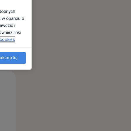
odobnych
i w oparciu o
awdzić i
wnież linki
 cookies
akceptuj
Wt,
Śr,
Czw,
11 Sie
12 Sie
13 Sie