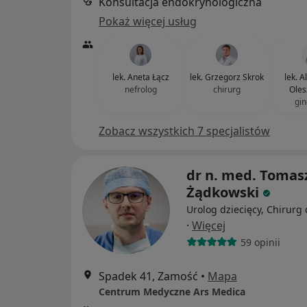
Konsultacja endokrynologiczna
Pokaż więcej usług
lek. Aneta Łącz
lek. Grzegorz Skrok
lek. 
nefrolog
chirurg
Oles
gin
Zobacz wszystkich 7 specjalistów
dr n. med. Tomas
Żądkowski
Urolog dziecięcy, Chirurg 
·
Więcej
59 opinii
Spadek 41, Zamość
•
Mapa
Centrum Medyczne Ars Medica