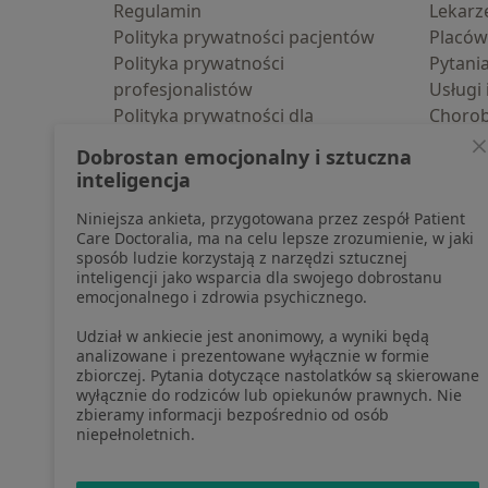
Regulamin
Lekarz
Polityka prywatności pacjentów
Placów
Polityka prywatności
Pytani
profesjonalistów
Usługi 
Polityka prywatności dla
Choro
profesjonalistów, których dane
Pomoc
Dobrostan emocjonalny i sztuczna
pozyskaliśmy samodzielnie
Aplika
inteligencja
Polityka cookies
Blog d
Niniejsza ankieta, przygotowana przez zespół Patient
Jak działają wyniki wyszukiwania
Care Doctoralia, ma na celu lepsze zrozumienie, w jaki
Dostępność
sposób ludzie korzystają z narzędzi sztucznej
O nas
inteligencji jako wsparcia dla swojego dobrostanu
emocjonalnego i zdrowia psychicznego.
Praca
Rekrutujemy!
Partnerzy
Udział w ankiecie jest anonimowy, a wyniki będą
Centrum prasowe
analizowane i prezentowane wyłącznie w formie
zbiorczej. Pytania dotyczące nastolatków są skierowane
Kontakt
wyłącznie do rodziców lub opiekunów prawnych. Nie
zbieramy informacji bezpośrednio od osób
niepełnoletnich.
otwiera się w now
otwiera s
o
Polska
,
Türkiye
,
España
,