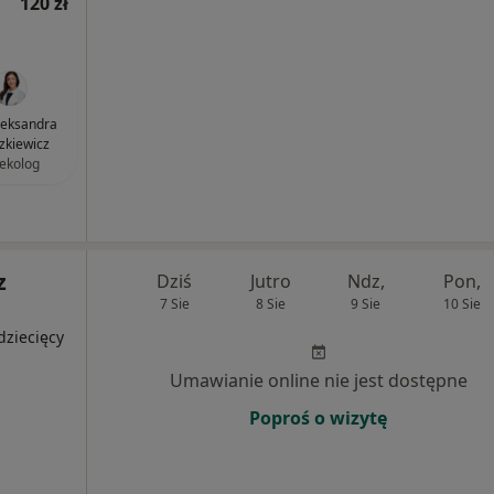
120 zł
Aleksandra
zkiewicz
ekolog
z
Dziś
Jutro
Ndz,
Pon,
7 Sie
8 Sie
9 Sie
10 Sie
dziecięcy
Umawianie online nie jest dostępne
Poproś o wizytę