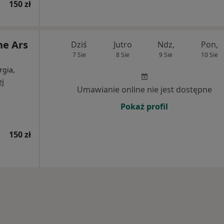
150 zł
e Ars
Dziś
Jutro
Ndz,
Pon,
7 Sie
8 Sie
9 Sie
10 Sie
rgia,
j
Umawianie online nie jest dostępne
Pokaż profil
150 zł