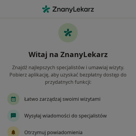
Me
Problemy Wychowawcze • Lubartów, lubelskie
Filtry
• 1
Mapa
Problemy wychowawcze specjaliści w
Witaj na ZnanyLekarz
Lubartowie
Jak działają wyniki wyszukiwania
Znajdź najlepszych specjalistów i umawiaj wizyty.
Pobierz aplikację, aby uzyskać bezpłatny dostęp do
przydatnych funkcji:
Jakiego specjalisty szukasz?
Psycholog
Psychoterapeuta
Psycholog dz
Łatwo zarządzaj swoimi wizytami
Wysyłaj wiadomości do specjalistów
Otrzymuj powiadomienia