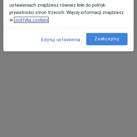
ustawieniach znajdziesz również linki do polityk
prywatności stron trzecich. Więcej informacji znajdziesz
w
polityka cookies
Zaakceptuj
Edytuj ustawienia
mgr Piotr Sekulski
·
Więcej
Psycholog
4 opinie
Adres
Online
Krańcowa 17, Lubartów
•
Mapa
Centrum Psychologiczne Krystyna Wójcik
Konsultacja psychologiczna
170 zł