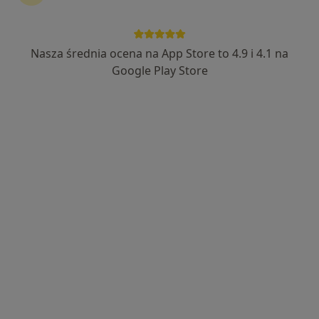
Nasza średnia ocena na App Store to 4.9 i 4.1 na
mgr Kinga Majcher
Google Play Store
·
Więcej
Psycholog, Psychotraumatolog, Psychoterapeuta
52 opinie
Adres
Online
Fryderyka Chopina 23/1, Lubartów
•
Mapa
Psycholog Psychotraumatolog Kinga Majcher
Konsultacja psychologiczna
200 zł
Specjalista nie oferuje umawiania online pod tym adresem.
Poproś o wizytę