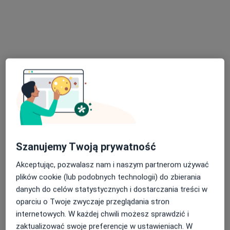
mgr Paweł Szalak
·
Więcej
Psycholog, Psychoterapeuta certyfikowany
14 opinii
Adres
Online
Szanujemy Twoją prywatność
Mickiewicza 1, Lubartów
•
Mapa
Akceptując, pozwalasz nam i naszym partnerom używać
"SZALAK" Gabinet Psychologiczno-Terapeutyczny
plików cookie (lub podobnych technologii) do zbierania
Konsultacja psychologiczna
od 150 zł
danych do celów statystycznych i dostarczania treści w
Specjalista nie oferuje umawiania online pod tym adresem.
oparciu o Twoje zwyczaje przeglądania stron
internetowych. W każdej chwili możesz sprawdzić i
Poproś o wizytę
zaktualizować swoje preferencje w ustawieniach. W