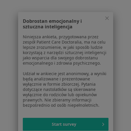
Polityka prywatności profesjonalistów
Polityka prywatności dla profesjonalistów, których
dane pozyskaliśmy samodzielnie
Dobrostan emocjonalny i
Polityka cookies
sztuczna inteligencja
Jak działają wyniki wyszukiwania
Niniejsza ankieta, przygotowana przez
Dostępność
zespół Patient Care Doctoralia, ma na celu
O nas
lepsze zrozumienie, w jaki sposób ludzie
korzystają z narzędzi sztucznej inteligencji
Praca
Rekrutujemy!
jako wsparcia dla swojego dobrostanu
Partnerzy
emocjonalnego i zdrowia psychicznego.
Centrum prasowe
Udział w ankiecie jest anonimowy, a wyniki
Kontakt
będą analizowane i prezentowane
wyłącznie w formie zbiorczej. Pytania
Dla pacjentów
dotyczące nastolatków są skierowane
wyłącznie do rodziców lub opiekunów
Lekarze
prawnych. Nie zbieramy informacji
Placówki medyczne
bezpośrednio od osób niepełnoletnich.
Pytania i odpowiedzi
Usługi i zabiegi
Start survey
Choroby