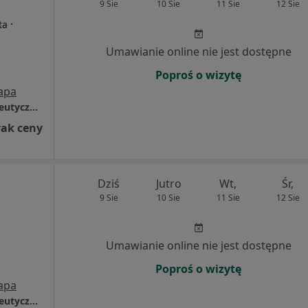
9 Sie
10 Sie
11 Sie
12 Sie
·
ta
Umawianie online nie jest dostępne
Poproś o wizytę
apa
limbic.pl | Placówka psychologiczno - terapeutyczna w Łomży
rak ceny
Dziś
Jutro
Wt,
Śr,
9 Sie
10 Sie
11 Sie
12 Sie
Umawianie online nie jest dostępne
Poproś o wizytę
apa
limbic.pl | Placówka psychologiczno - terapeutyczna w Łomży