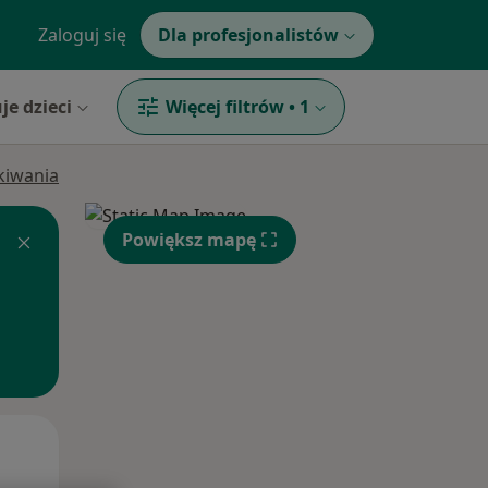
Zaloguj się
Dla profesjonalistów
je dzieci
Więcej filtrów
•
1
ukiwania
Powiększ mapę
Czw,
Pt,
Sob,
13 Sie
14 Sie
15 Sie