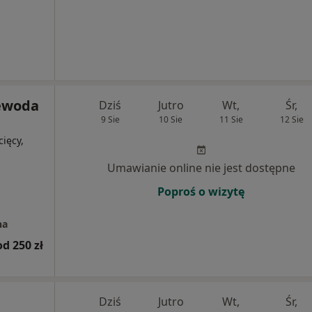
ewoda
Dziś
Jutro
Wt,
Śr,
9 Sie
10 Sie
11 Sie
12 Sie
cięcy,
Umawianie online nie jest dostępne
Poproś o wizytę
na
od 250 zł
Dziś
Jutro
Wt,
Śr,