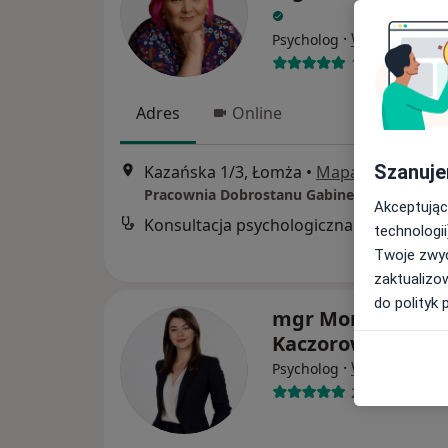
·
Więcej
Psycholog
18 opinii
Adres
Online
Szanuje
Kazańska 1/3, Łomża
•
Mapa
Pracownia Dobrostanu Gabinet Psychologic
Akceptując
Konsultacja psychologiczna
technologii
Twoje zwyc
zaktualizo
do polityk 
mgr Monika
Kaczorowska
·
Więcej
Psycholog
26 opinii