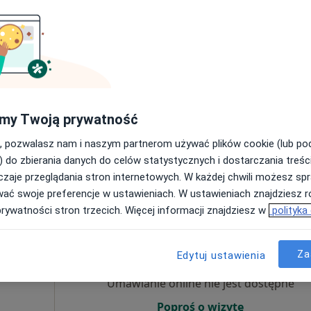
Umawianie online nie jest dostępne
Poproś o wizytę
my Twoją prywatność
zny
, pozwalasz nam i naszym partnerom używać plików cookie (lub p
180 zł
) do zbierania danych do celów statystycznych i dostarczania treśc
zaje przeglądania stron internetowych. W każdej chwili możesz spr
wać swoje preferencje w ustawieniach. W ustawieniach znajdziesz ró
prywatności stron trzecich. Więcej informacji znajdziesz w
polityka
Dziś
Jutro
Wt,
Śr,
9 Sie
10 Sie
11 Sie
12 Sie
Za
Edytuj ustawienia
Umawianie online nie jest dostępne
Poproś o wizytę