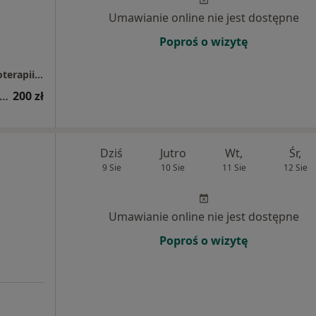
Umawianie online nie jest dostępne
Poproś o wizytę
Gabinet wsparcia psychologicznego i psychoterapii dr Monika Surawska
sultacja psychologiczna (pierwsza wizyta)
200 zł
Dziś
Jutro
Wt,
Śr,
9 Sie
10 Sie
11 Sie
12 Sie
Umawianie online nie jest dostępne
Poproś o wizytę