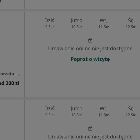
a
Dziś
Jutro
Wt,
Śr,
9 Sie
10 Sie
11 Sie
12 Sie
Umawianie online nie jest dostępne
Poproś o wizytę
Świat Emocji Gabinet Terapii i Rozwoju Małgorzata Zduńczyk
od 200 zł
Dziś
Jutro
Wt,
Śr,
9 Sie
10 Sie
11 Sie
12 Sie
Umawianie online nie jest dostępne