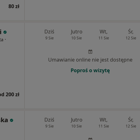
80 zł
i
Dziś
Jutro
Wt,
Śr,
9 Sie
10 Sie
11 Sie
12 Sie
·
ta
Umawianie online nie jest dostępne
Poproś o wizytę
od 200 zł
ska
Dziś
Jutro
Wt,
Śr,
9 Sie
10 Sie
11 Sie
12 Sie