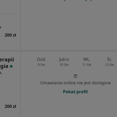
a
200 zł
rapii
Dziś
Jutro
Wt,
Śr,
rgia
9 Sie
10 Sie
11 Sie
12 Sie
a,
Umawianie online nie jest dostępne
Pokaż profil
200 zł