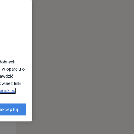
odobnych
i w oparciu o
awdzić i
wnież linki
 cookies
Czw,
Pt,
Sob,
13 Sie
14 Sie
15 Sie
akceptuj