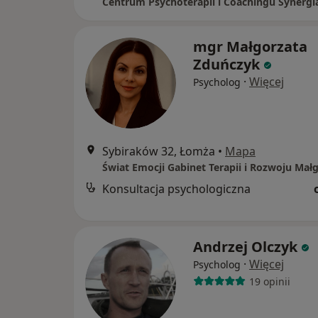
Centrum Psychoterapii i Coachingu Synergi
mgr Małgorzata
Zduńczyk
·
Więcej
Psycholog
Sybiraków 32, Łomża
•
Mapa
Konsultacja psychologiczna
Andrzej Olczyk
·
Więcej
Psycholog
19 opinii