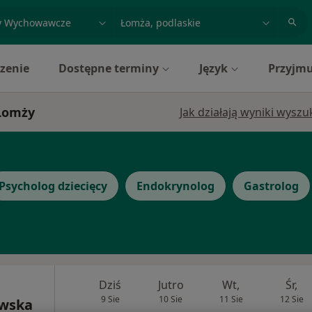
acja, badanie lub nazwisko
miasto lub dzielnica
zenie
Dostępne terminy
Język
Przyjmu
 Łomży
Jak działają wyniki wysz
Psycholog dziecięcy
Endokrynolog
Gastrolog
Dziś
Jutro
Wt,
Śr,
9 Sie
10 Sie
11 Sie
12 Sie
owska