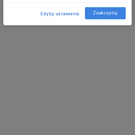
Zaakceptuj
Edytuj ustawienia
Medical
·
Więcej
Interna, Pediatria, Laryngologia
25 opinii
Adres 1
Adres 2
Adres 3
Tysiąclecia Państwa Polskiego 10, Puławy
•
Mapa
Konsultacja internistyczna
Brak dostępnych specjalistów z wolnymi terminami w tym centrum medycznym.
Pokaż profil