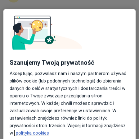
Nasza średnia ocena na App Store to 4.9 i 4.1 na
Andrzej Czubowski
Google Play Store
·
Więcej
Laryngolog
26 opinii
Lubelska 25, Puławy
•
Mapa
Prywatny Specjalistyczny Gabinet Laryngologiczny Andrzej Czubowski
Szanujemy Twoją prywatność
Konsultacja laryngologiczna
200 zł
Akceptując, pozwalasz nam i naszym partnerom używać
Specjalista nie oferuje umawiania online pod tym adresem.
plików cookie (lub podobnych technologii) do zbierania
danych do celów statystycznych i dostarczania treści w
Poproś o wizytę
oparciu o Twoje zwyczaje przeglądania stron
internetowych. W każdej chwili możesz sprawdzić i
zaktualizować swoje preferencje w ustawieniach. W
ustawieniach znajdziesz również linki do polityk
prywatności stron trzecich. Więcej informacji znajdziesz
w
polityka cookies