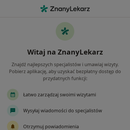
Me
Polipy Nosa • Puławy, lubelskie
Filtry
• 1
Mapa
Polipy nosa specjaliści w Puławach
Witaj na ZnanyLekarz
Jak działają wyniki wyszukiwania
Znajdź najlepszych specjalistów i umawiaj wizyty.
Pobierz aplikację, aby uzyskać bezpłatny dostęp do
Jakiego specjalisty szukasz?
przydatnych funkcji:
Laryngolog
Alergolog
Dermatolog
E
Łatwo zarządzaj swoimi wizytami
Wysyłaj wiadomości do specjalistów
Otrzymuj powiadomienia