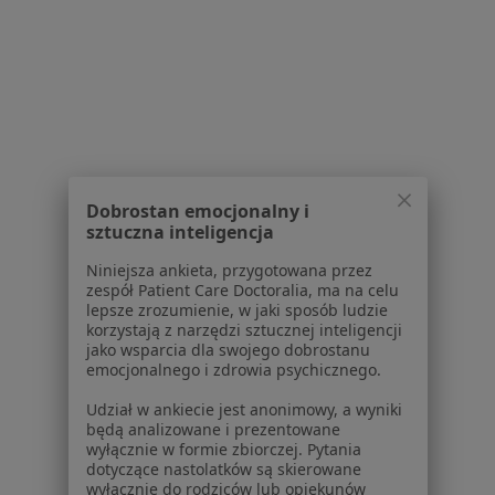
Choroby
Pomoc
Aplikacje mobilne
Blog dla pacjentów
Dla profesjonalistów
Cennik
Dla lekarzy
Dobrostan emocjonalny i
sztuczna inteligencja
Dla placówek medycznych
Noa Notes
nowość
Niniejsza ankieta, przygotowana przez
Baza wiedzy
zespół Patient Care Doctoralia, ma na celu
lepsze zrozumienie, w jaki sposób ludzie
Centrum Pomocy dla Specjalisty
korzystają z narzędzi sztucznej inteligencji
jako wsparcia dla swojego dobrostanu
Kontakt
emocjonalnego i zdrowia psychicznego.
ZnanyLekarz - Strona główna
Udział w ankiecie jest anonimowy, a wyniki
ZnanyLekarz Sp. z o.o.
będą analizowane i prezentowane
ul. Kolejowa 5/7
wyłącznie w formie zbiorczej. Pytania
01-217 Warszawa, Polska
dotyczące nastolatków są skierowane
wyłącznie do rodziców lub opiekunów