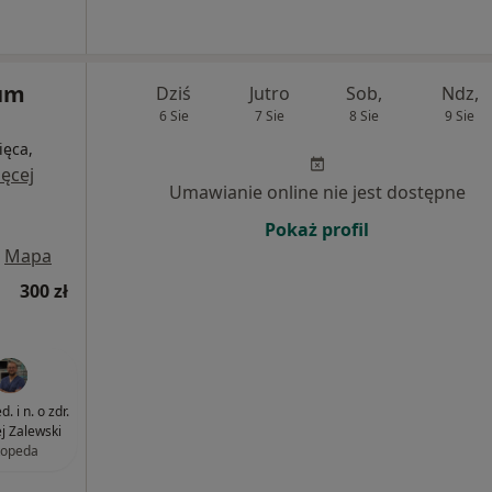
rum
Dziś
Jutro
Sob,
Ndz,
6 Sie
7 Sie
8 Sie
9 Sie
ięca,
ęcej
Umawianie online nie jest dostępne
Pokaż profil
Mapa
300 zł
. i n. o zdr.
j Zalewski
topeda