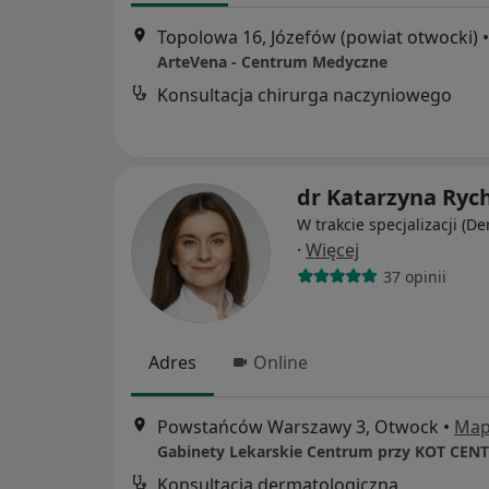
Topolowa 16, Józefów (powiat otwocki)
•
ArteVena - Centrum Medyczne
Konsultacja chirurga naczyniowego
dr Katarzyna Rych
W trakcie specjalizacji (D
·
Więcej
37 opinii
Adres
Online
Powstańców Warszawy 3, Otwock
•
Ma
Gabinety Lekarskie Centrum przy KOT CEN
Konsultacja dermatologiczna