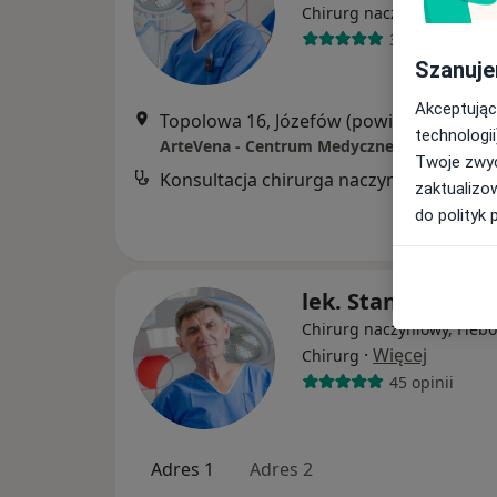
Chirurg naczyniowy, Chir
34 opinie
Szanuje
Akceptując
Topolowa 16, Józefów (powiat otwocki)
•
technologii
ArteVena - Centrum Medyczne
Twoje zwyc
Konsultacja chirurga naczyniowego
zaktualizo
do polityk 
lek. Stanisław Ma
Chirurg naczyniowy, Flebo
·
Więcej
Chirurg
45 opinii
Adres 1
Adres 2