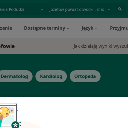
acja, badanie lub nazwisko
miasto lub dzielnica
zenie
Dostępne terminy
Język
Przyjmu
efowie
Jak działają wyniki wysz
Dermatolog
Kardiolog
Ortopeda
Dziś
Jutro
Sob,
Ndz,
6 Sie
7 Sie
8 Sie
9 Sie