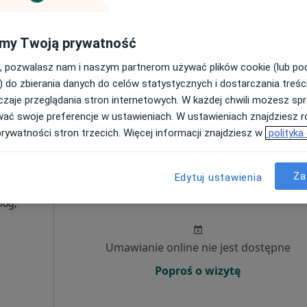
urg
Umawianie online nie jest dostępne
my Twoją prywatność
Poproś o wizytę
, pozwalasz nam i naszym partnerom używać plików cookie (lub p
Mapa
) do zbierania danych do celów statystycznych i dostarczania treśc
zaje przeglądania stron internetowych. W każdej chwili możesz spr
350 zł
wać swoje preferencje w ustawieniach. W ustawieniach znajdziesz ró
prywatności stron trzecich. Więcej informacji znajdziesz w
polityka
Za
Edytuj ustawienia
zur
Dziś
Jutro
Sob,
Ndz,
6 Sie
7 Sie
8 Sie
9 Sie
log,
Umawianie online nie jest dostępne
Poproś o wizytę