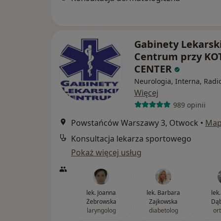
Gabinety Lekarsk
Centrum przy KO
CENTER
Neurologia, Interna, Radi
Więcej
989 opinii
Powstańców Warszawy 3, Otwock
•
Ma
Konsultacja lekarza sportowego
Pokaż więcej usług
lek. Joanna
lek. Barbara
lek
Żebrowska
Zajkowska
Dąb
laryngolog
diabetolog
or