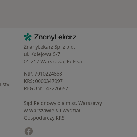
Kontakt
ZnanyLekarz - Strona główna
ZnanyLekarz Sp. z o.o.
ul. Kolejowa 5/7
01-217 Warszawa, Polska
NIP: ⁠7010224868
KRS: ⁠0000347997
isty
REGON: ⁠142276657
Sąd Rejonowy dla m.st. Warszawy
w Warszawie XII Wydział
Gospodarczy KRS
Facebook
otwiera się w nowej karcie