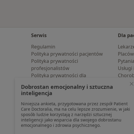
Serwis
Dla pa
Regulamin
Lekarz
Polityka prywatności pacjentów
Placów
Polityka prywatności
Pytani
profesjonalistów
Usługi 
Polityka prywatności dla
Choro
profesjonalistów, których dane
Pomoc
Dobrostan emocjonalny i sztuczna
pozyskaliśmy samodzielnie
Aplika
inteligencja
Polityka cookies
Blog d
Niniejsza ankieta, przygotowana przez zespół Patient
Jak działają wyniki wyszukiwania
Care Doctoralia, ma na celu lepsze zrozumienie, w jaki
Dostępność
sposób ludzie korzystają z narzędzi sztucznej
O nas
inteligencji jako wsparcia dla swojego dobrostanu
emocjonalnego i zdrowia psychicznego.
Praca
Rekrutujemy!
Partnerzy