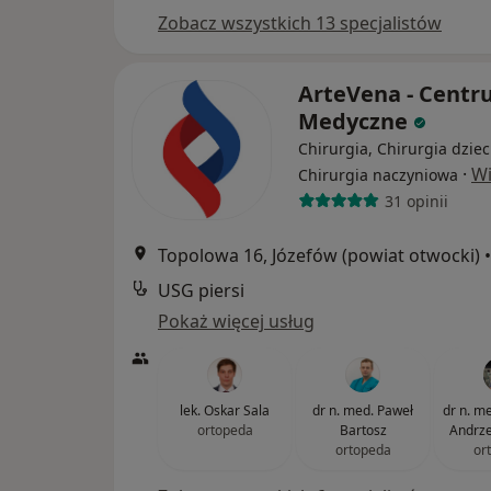
Zobacz wszystkich 13 specjalistów
ArteVena - Cent
Medyczne
Chirurgia, Chirurgia dziec
·
Wi
Chirurgia naczyniowa
31 opinii
Topolowa 16, Józefów (powiat otwocki)
•
USG piersi
Pokaż więcej usług
lek. Oskar Sala
dr n. med. Paweł
dr n. med
ortopeda
Bartosz
Andrze
ortopeda
or