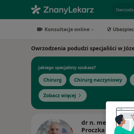
specjaliz
Konsultacje online
Ubezpiec
Owrzodzenia podudzi specjaliści w Józ
Jakiego specjalisty szukasz?
Chirurg
Chirurg naczyniowy
Zobacz więcej
dr n. med. Robert
Proczka