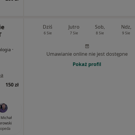
ie
Dziś
Jutro
Sob,
Ndz,
T
6 Sie
7 Sie
8 Sie
9 Sie
·
ologia
Umawianie online nie jest dostępne
Pokaż profil
pa
150 zł
. Michał
rowski
topeda