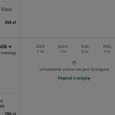
Mapa
350 zł
lik
Dziś
Jutro
Sob,
Ndz,
6 Sie
7 Sie
8 Sie
9 Sie
ermatolog)
Umawianie online nie jest dostępne
Poproś o wizytę
pa
TER
280 zł