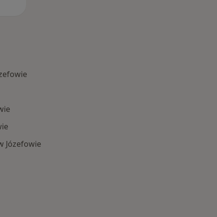
zefowie
wie
ie
w Józefowie
Schorzenia w Józefowie