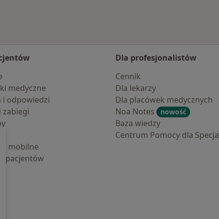
cjentów
Dla profesjonalistów
e
Cennik
ki medyczne
Dla lekarzy
a i odpowiedzi
Dla placówek medycznych
i zabiegi
Noa Notes
nowość
by
Baza wiedzy
Centrum Pomocy dla Specjal
cje mobilne
la pacjentów