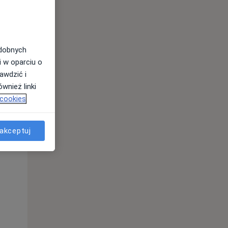
odobnych
i w oparciu o
awdzić i
wnież linki
 cookies
akceptuj
Pon,
Wt,
Śr,
10 Sie
11 Sie
12 Sie