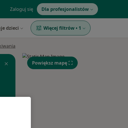
Zaloguj się
Dla profesjonalistów
je dzieci
Więcej filtrów
•
1
ukiwania
Powiększ mapę
Pon,
Wt,
Śr,
10 Sie
11 Sie
12 Sie