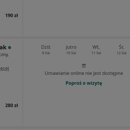
190 zł
Rak
Dziś
Jutro
Wt,
Śr,
9 Sie
10 Sie
11 Sie
12 Sie
czny,
i
ęcej
Umawianie online nie jest dostępne
Poproś o wizytę
280 zł