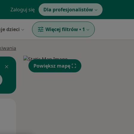
Zaloguj się
Dla profesjonalistów
je dzieci
Więcej filtrów
•
1
ukiwania
Powiększ mapę
Czw,
Pt,
Sob,
13 Sie
14 Sie
15 Sie