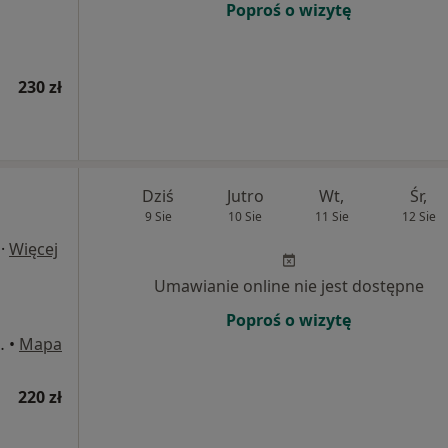
Poproś o wizytę
230 zł
Dziś
Jutro
Wt,
Śr,
9 Sie
10 Sie
11 Sie
12 Sie
·
Więcej
Umawianie online nie jest dostępne
Poproś o wizytę
wskiego 3, Gdańsk
•
Mapa
220 zł