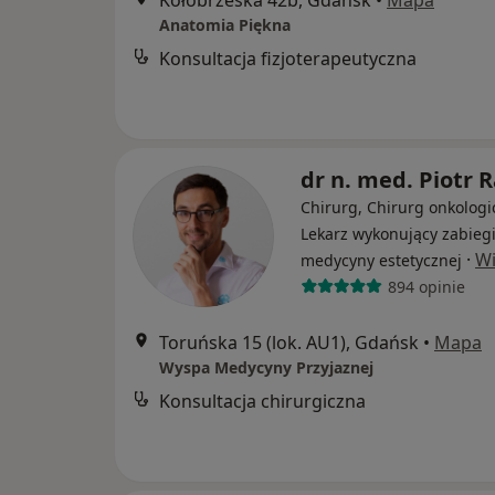
Kołobrzeska 42b, Gdańsk
•
Mapa
Anatomia Piękna
Konsultacja fizjoterapeutyczna
dr n. med. Piotr 
Chirurg, Chirurg onkologi
Lekarz wykonujący zabieg
·
Wi
medycyny estetycznej
894 opinie
Toruńska 15 (lok. AU1), Gdańsk
•
Mapa
Wyspa Medycyny Przyjaznej
Konsultacja chirurgiczna