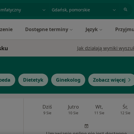
acja, badanie lub nazwisko
miasto lub dzielnica
zenie
Dostępne terminy
Język
Przyjmu
sku
Jak działają wyniki wysz
peda
Dietetyk
Ginekolog
Zobacz więcej
Dziś
Jutro
Wt,
Śr,
9 Sie
10 Sie
11 Sie
12 Sie
Umawianie online nie jest dostępne