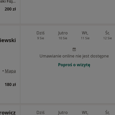
Praktyka fizjoterapeutyczna - Piotr Seredziński Fizjoterapia
200 zł
Dziś
Jutro
Wt,
Śr,
9 Sie
10 Sie
11 Sie
12 Sie
iewski
Umawianie online nie jest dostępne
Poproś o wizytę
•
Mapa
180 zł
rowicz
Dziś
Jutro
Wt,
Śr,