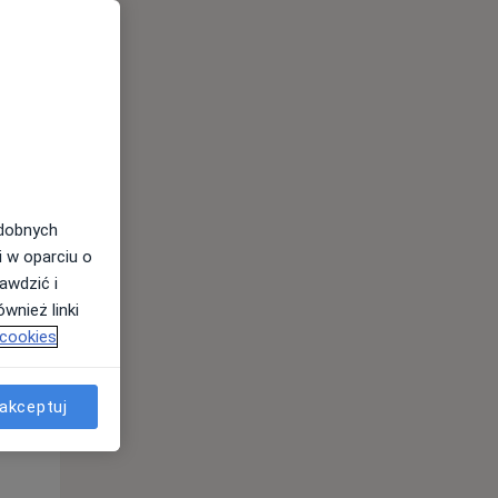
odobnych
Czw,
Pt,
Sob,
i w oparciu o
13 Sie
14 Sie
15 Sie
awdzić i
wnież linki
 cookies
akceptuj