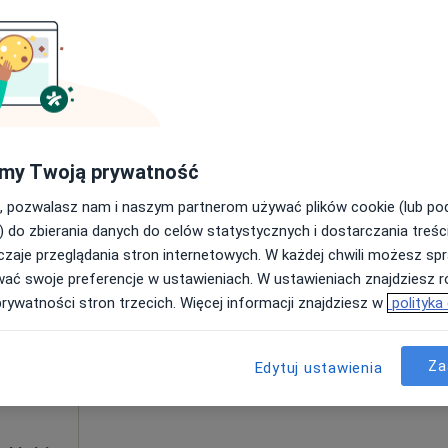
Poproś o wizytę
•
Mapa
250 zł
my Twoją prywatność
, pozwalasz nam i naszym partnerom używać plików cookie (lub p
Dziś
Jutro
Wt,
Śr,
) do zbierania danych do celów statystycznych i dostarczania treśc
9 Sie
10 Sie
11 Sie
12 Sie
ński
zaje przeglądania stron internetowych. W każdej chwili możesz spr
wać swoje preferencje w ustawieniach. W ustawieniach znajdziesz ró
prywatności stron trzecich. Więcej informacji znajdziesz w
polityka
Umawianie online nie jest dostępne
Poproś o wizytę
Za
Edytuj ustawienia