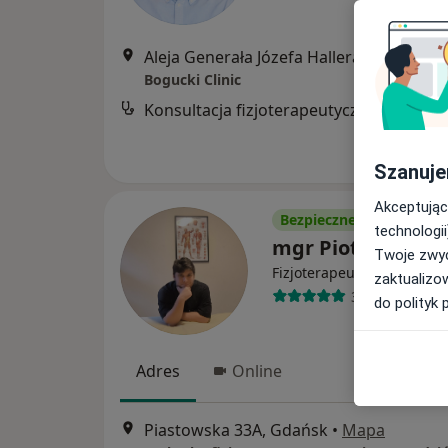
Aleja Generała Józefa Hallera 140, Gdańsk
Bogucki Clinic
Konsultacja fizjoterapeutyczna
Szanuje
Akceptując
Bezpieczne płatności
technologii
mgr Piotr Seredzi
Twoje zwyc
·
Więcej
Fizjoterapeuta
zaktualizo
31 opinii
do polityk 
Adres
Online
Piastowska 33A, Gdańsk
•
Mapa