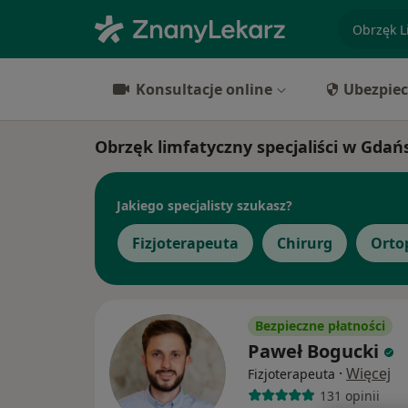
specjaliz
Konsultacje online
Ubezpiec
Obrzęk limfatyczny specjaliści w Gdań
Jakiego specjalisty szukasz?
Fizjoterapeuta
Chirurg
Orto
Bezpieczne płatności
Paweł Bogucki
·
Więcej
Fizjoterapeuta
131 opinii