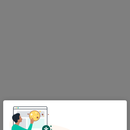
lek. dent. Mateusz Dziurdź
·
Więcej
Stomatolog
64 opinie
Złotoryjska 75/1-1A, Legnica
•
Mapa
Gabinety stomatologiczne TARABUŁA
Chirurgia stomatologiczna
od 260 zł
Specjalista nie oferuje umawiania online pod tym adresem.
Poproś o wizytę