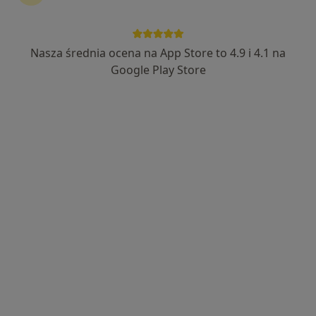
Nasza średnia ocena na App Store to 4.9 i 4.1 na
lek. dent. Maja Micewicz
Google Play Store
·
Więcej
Stomatolog
40 opinii
Świętego Piotra 9, Legnica
•
Mapa
KM DENTAL EXPERTS
Konsultacja stomatologiczna
200 zł
Specjalista nie oferuje umawiania online pod tym adresem.
Poproś o wizytę