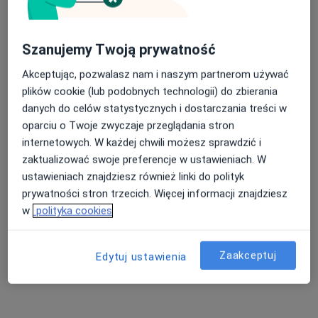
Szanujemy Twoją prywatność
lek. dent. Anna Kurzydło
Akceptując, pozwalasz nam i naszym partnerom używać
·
Więcej
Stomatolog
plików cookie (lub podobnych technologii) do zbierania
98 opinii
danych do celów statystycznych i dostarczania treści w
oparciu o Twoje zwyczaje przeglądania stron
Adres 1
Adres 2
internetowych. W każdej chwili możesz sprawdzić i
zaktualizować swoje preferencje w ustawieniach. W
Fabryczna 22, Legnica
•
Mapa
ustawieniach znajdziesz również linki do polityk
Pro Medical Clinic Advanced
prywatności stron trzecich. Więcej informacji znajdziesz
Konsultacja stomatologiczna
150 zł
w
polityka cookies
Specjalista nie oferuje umawiania online pod tym adresem.
Zaakceptuj
Edytuj ustawienia
Poproś o wizytę