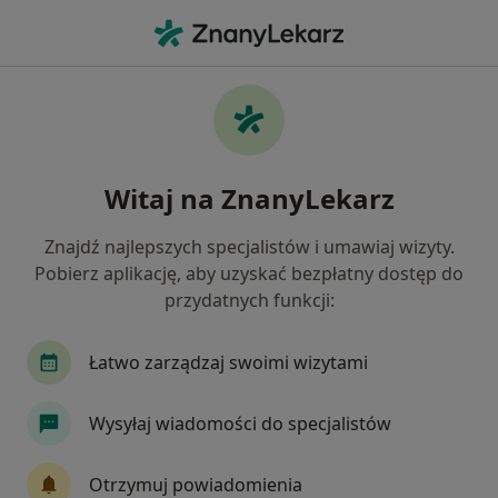
Me
Nieprzyjemny Zapach Z Ust • Legnica, dolnośląskie
Filtry
• 1
Mapa
Nieprzyjemny zapach z ust specjaliści w
Witaj na ZnanyLekarz
Legnicy
Jak działają wyniki wyszukiwania
Znajdź najlepszych specjalistów i umawiaj wizyty.
Pobierz aplikację, aby uzyskać bezpłatny dostęp do
przydatnych funkcji:
Jakiego specjalisty szukasz?
Stomatolog
Laryngolog
Chirurg stomato
Łatwo zarządzaj swoimi wizytami
Wysyłaj wiadomości do specjalistów
Otrzymuj powiadomienia