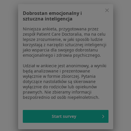
Dobrostan emocjonalny i
sztuczna inteligencja
Niniejsza ankieta, przygotowana przez
zespół Patient Care Doctoralia, ma na celu
lepsze zrozumienie, w jaki sposób ludzie
Serwis
korzystają z narzędzi sztucznej inteligencji
jako wsparcia dla swojego dobrostanu
Regulamin
emocjonalnego i zdrowia psychicznego.
Polityka prywatności pacjentów
Polityka prywatności profesjonalistów
Udział w ankiecie jest anonimowy, a wyniki
będą analizowane i prezentowane
Polityka prywatności dla profesjonalistów, których
wyłącznie w formie zbiorczej. Pytania
dane pozyskaliśmy samodzielnie
dotyczące nastolatków są skierowane
Polityka cookies
wyłącznie do rodziców lub opiekunów
prawnych. Nie zbieramy informacji
Jak działają wyniki wyszukiwania
bezpośrednio od osób niepełnoletnich.
Dostępność
O nas
Praca
Rekrutujemy!
Start survey
Partnerzy
Centrum prasowe