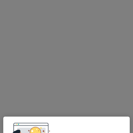
Bezpieczne płatności
mgr Karolina Szomborg
·
Więcej
Psycholog
15 opinii
Adres
Online
Gdańska 26a, Reda
•
Mapa
Pracownia Psychologiczna SENSUM spółka z ograniczoną odpowiedzialnością