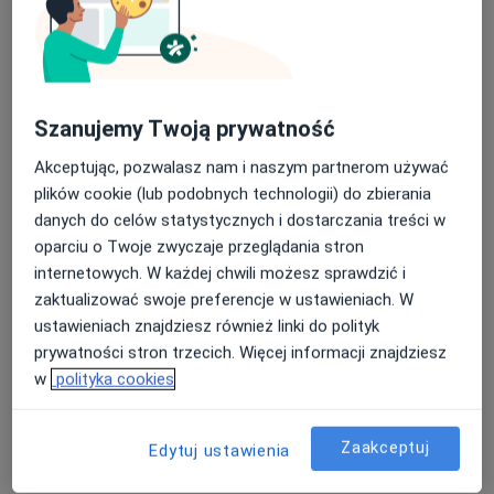
Konsultacja psychologiczna
200 zł
Specjalista nie oferuje umawiania online pod tym adresem.
Poproś o wizytę
Szanujemy Twoją prywatność
Akceptując, pozwalasz nam i naszym partnerom używać
plików cookie (lub podobnych technologii) do zbierania
danych do celów statystycznych i dostarczania treści w
oparciu o Twoje zwyczaje przeglądania stron
internetowych. W każdej chwili możesz sprawdzić i
zaktualizować swoje preferencje w ustawieniach. W
ustawieniach znajdziesz również linki do polityk
Bezpieczne płatności
prywatności stron trzecich. Więcej informacji znajdziesz
mgr Małgorzata Koprowska
w
polityka cookies
·
Więcej
Psycholog, Psychotraumatolog
28 opinii
Zaakceptuj
Edytuj ustawienia
Adres
Online