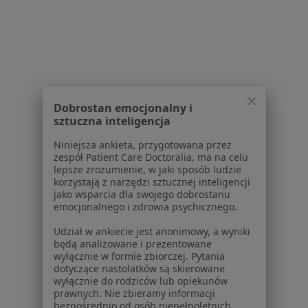
W pobliżu Rumi
Myśli samobójcze w Gdańsku
Myśli samobójcze w Gdyni
Myśli samobójcze w Sopocie
Myśli samobójcze w Pruszczu Gdańskim
Dobrostan emocjonalny i
sztuczna inteligencja
Myśli samobójcze w Redzie
Niniejsza ankieta, przygotowana przez
Więcej (12)
zespół Patient Care Doctoralia, ma na celu
Więcej w kategorii: W pobliżu Rumi
lepsze zrozumienie, w jaki sposób ludzie
korzystają z narzędzi sztucznej inteligencji
Schorzenia w Rumi
jako wsparcia dla swojego dobrostanu
emocjonalnego i zdrowia psychicznego.
Zaburzenia emocjonalne w Rumi
Udział w ankiecie jest anonimowy, a wyniki
Zaburzenia nastroju w Rumi
będą analizowane i prezentowane
wyłącznie w formie zbiorczej. Pytania
Kryzys emocjonalny w Rumi
dotyczące nastolatków są skierowane
wyłącznie do rodziców lub opiekunów
Depresja w Rumi
prawnych. Nie zbieramy informacji
bezpośrednio od osób niepełnoletnich.