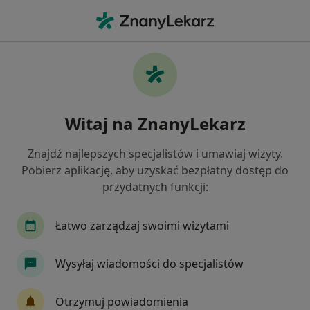
Me
Myśli Samobójcze • Rumia, pomorskie
Filtry
• 1
Ubezpieczenie
Map
Myśli samobójcze specjaliści w Rumi
Witaj na ZnanyLekarz
Jak działają wyniki wyszukiwania
Znajdź najlepszych specjalistów i umawiaj wizyty.
Pobierz aplikację, aby uzyskać bezpłatny dostęp do
Jakiego specjalisty szukasz?
przydatnych funkcji:
Psycholog
Psychoterapeuta
Psychotraum
Łatwo zarządzaj swoimi wizytami
Wysyłaj wiadomości do specjalistów
Otrzymuj powiadomienia