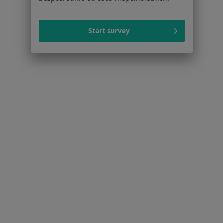
Zaburzenia lękowe w Rumi
Więcej (15)
Więcej w kategorii: Schorzenia w Rumi
Start survey
Strona Główna
Choroby
Myśli Samobójcze
Zmień miasto
Rumia
Zmień miasto
Serwis
Regulamin
Polityka prywatności pacjentów
Polityka prywatności profesjonalistów
Polityka prywatności dla profesjonalistów, których
dane pozyskaliśmy samodzielnie