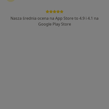
Nasza średnia ocena na App Store to 4.9 i 4.1 na
mgr Ilona Ławniczak
Google Play Store
·
Więcej
Psycholog, Psychoterapeuta certyfikowany
108 opinii
Adres
Online
Jeziorna 26/2, Rumia
•
Mapa
Strefa Przemian
Interwencja kryzysowa
250 zł
Specjalista nie oferuje umawiania online pod tym adresem.
Poproś o wizytę