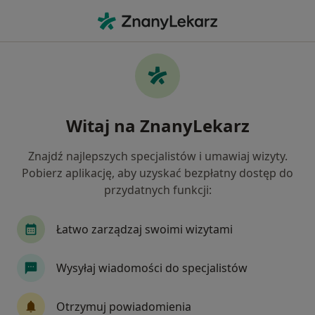
Me
Migrena • Oława, dolnośląskie
Filtry
• 1
Mapa
Migrena specjaliści w Oławie
Witaj na ZnanyLekarz
Jak działają wyniki wyszukiwania
Znajdź najlepszych specjalistów i umawiaj wizyty.
Pobierz aplikację, aby uzyskać bezpłatny dostęp do
Jakiego specjalisty szukasz?
przydatnych funkcji:
Fizjoterapeuta
Psychiatra
Psycholog
Łatwo zarządzaj swoimi wizytami
Wysyłaj wiadomości do specjalistów
Otrzymuj powiadomienia