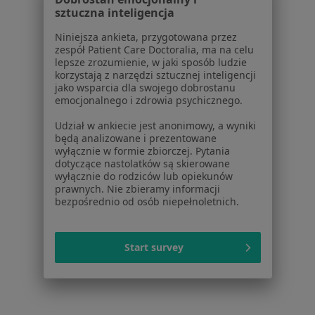
Usługi i zabiegi
sztuczna inteligencja
Choroby
Pomoc
Niniejsza ankieta, przygotowana przez
zespół Patient Care Doctoralia, ma na celu
Aplikacje mobilne
lepsze zrozumienie, w jaki sposób ludzie
Blog dla pacjentów
korzystają z narzędzi sztucznej inteligencji
jako wsparcia dla swojego dobrostanu
Dla profesjonalistów
emocjonalnego i zdrowia psychicznego.
Cennik
Udział w ankiecie jest anonimowy, a wyniki
będą analizowane i prezentowane
Dla lekarzy
wyłącznie w formie zbiorczej. Pytania
Dla placówek medycznych
dotyczące nastolatków są skierowane
Noa Notes
nowość
wyłącznie do rodziców lub opiekunów
prawnych. Nie zbieramy informacji
Baza wiedzy
bezpośrednio od osób niepełnoletnich.
Centrum Pomocy dla Specjalisty
Kontakt
ZnanyLekarz - Strona główna
Start survey
ZnanyLekarz Sp. z o.o.
ul. Kolejowa 5/7
01-217 Warszawa, Polska