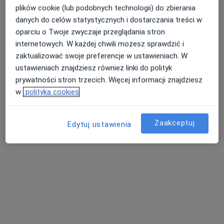
plików cookie (lub podobnych technologii) do zbierania
danych do celów statystycznych i dostarczania treści w
oparciu o Twoje zwyczaje przeglądania stron
internetowych. W każdej chwili możesz sprawdzić i
mgr Karolina Kamińska
zaktualizować swoje preferencje w ustawieniach. W
·
Więcej
Fizjoterapeuta
ustawieniach znajdziesz również linki do polityk
188 opinii
prywatności stron trzecich. Więcej informacji znajdziesz
w
polityka cookies
Stefana Żeromskiego 1B, Oława
•
Mapa
Fizjoka Karolina Kamińska
Konsultacja fizjoterapeutyczna (kolejna wizyta)
180 zł
Zaakceptuj
Edytuj ustawienia
Specjalista nie oferuje umawiania online pod tym adresem.
Poproś o wizytę