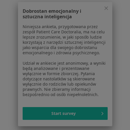
Osteoporoza w Wrześni
Dobrostan emocjonalny i
sztuczna inteligencja
Ból w klatce piersiowej w Wrześni
Niniejsza ankieta, przygotowana przez
Zaburzenia rytmu serca w Wrześni
zespół Patient Care Doctoralia, ma na celu
lepsze zrozumienie, w jaki sposób ludzie
Więcej (15)
korzystają z narzędzi sztucznej inteligencji
Więcej w kategorii: Schorzenia w Wrześni
jako wsparcia dla swojego dobrostanu
emocjonalnego i zdrowia psychicznego.
Udział w ankiecie jest anonimowy, a wyniki
Lęki Specjaliści W Wrześni
będą analizowane i prezentowane
wyłącznie w formie zbiorczej. Pytania
dotyczące nastolatków są skierowane
wyłącznie do rodziców lub opiekunów
prawnych. Nie zbieramy informacji
bezpośrednio od osób niepełnoletnich.
Serwis
Start survey
Regulamin
Polityka prywatności pacjentów