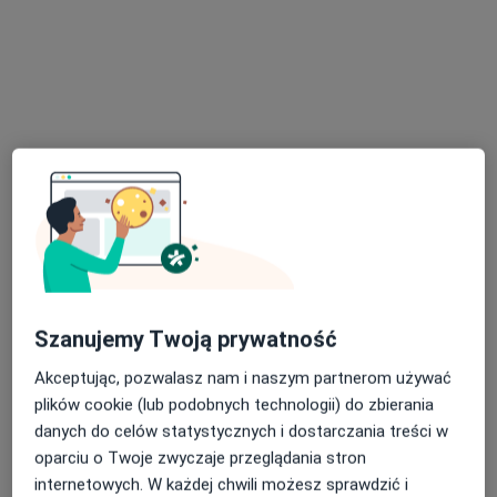
Poproś o wizytę
mgr Jakub Liberkowski
·
Więcej
Psychoterapeuta
17 opinii
Szanujemy Twoją prywatność
Jana Pawła II 32, Września
•
Mapa
Akceptując, pozwalasz nam i naszym partnerom używać
Gabinet Psychoterapii Września
plików cookie (lub podobnych technologii) do zbierania
Konsultacja psychoterapeutyczna
180 zł
danych do celów statystycznych i dostarczania treści w
oparciu o Twoje zwyczaje przeglądania stron
Specjalista nie oferuje umawiania online pod tym adresem.
internetowych. W każdej chwili możesz sprawdzić i