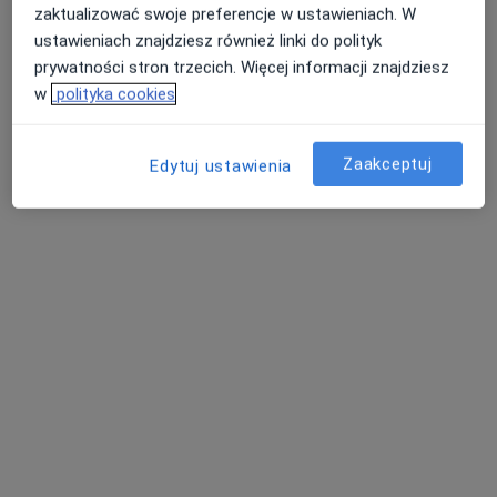
zaktualizować swoje preferencje w ustawieniach. W
Poproś o wizytę
ustawieniach znajdziesz również linki do polityk
prywatności stron trzecich. Więcej informacji znajdziesz
w
polityka cookies
Zaakceptuj
Edytuj ustawienia
mgr Anita Baum
·
Więcej
Psychoterapeuta, Psycholog
95 opinii
Kościelna 12b, Września
•
Mapa
Pracownia Psychoterapii
Konsultacja psychologiczna
200 zł
Specjalista nie oferuje umawiania online pod tym adresem.