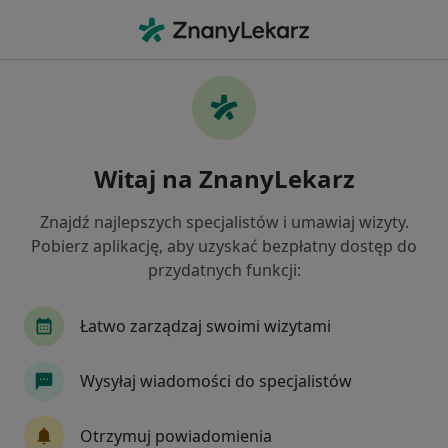
Me
Lęki • Września, wielkopolskie
Filtry
• 1
Ubezpieczenie
Map
Lęki specjaliści w Wrześni
Witaj na ZnanyLekarz
Jak działają wyniki wyszukiwania
Znajdź najlepszych specjalistów i umawiaj wizyty.
Pobierz aplikację, aby uzyskać bezpłatny dostęp do
Jakiego specjalisty szukasz?
przydatnych funkcji:
Psycholog
Psychoterapeuta
Dietetyk
Łatwo zarządzaj swoimi wizytami
Wysyłaj wiadomości do specjalistów
Otrzymuj powiadomienia