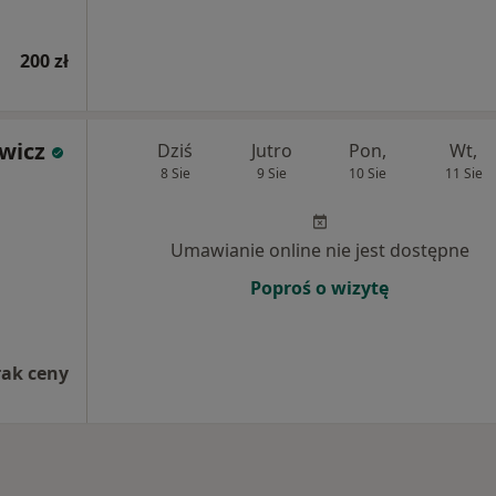
200 zł
wicz
Dziś
Jutro
Pon,
Wt,
8 Sie
9 Sie
10 Sie
11 Sie
Umawianie online nie jest dostępne
Poproś o wizytę
rak ceny