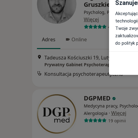
Szanuje
Gruszkiewicz
Psycholog, Psychoterapeu
Akceptując
Więcej
technologii
47 opinii
Twoje zwyc
zaktualizo
Adres
Online
do polityk 
Tadeusza Kościuszki 19, Lutynia
•
Mapa
Prywatny Gabinet Psychoterapii
Konsultacja psychoterapeutyczna
DGPMED
Medycyna pracy, Psycholo
·
Więcej
Alergologia
19 opinii