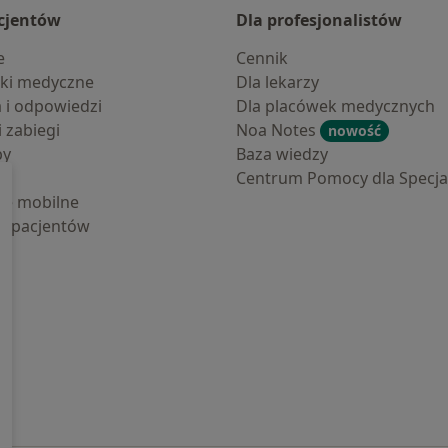
cjentów
Dla profesjonalistów
e
Cennik
ki medyczne
Dla lekarzy
a i odpowiedzi
Dla placówek medycznych
i zabiegi
Noa Notes
nowość
by
Baza wiedzy
Centrum Pomocy dla Specjal
cje mobilne
la pacjentów