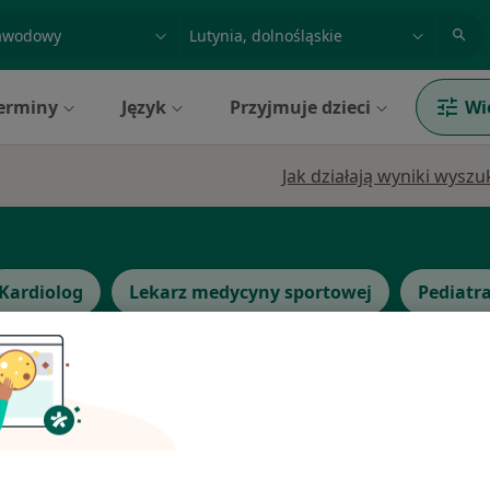
acja, badanie lub nazwisko
miasto lub dzielnica
erminy
Język
Przyjmuje dzieci
Wi
Jak działają wyniki wysz
Kardiolog
Lekarz medycyny sportowej
Pediatr
Dziś
Jutro
Pon,
Wt,
8 Sie
9 Sie
10 Sie
11 Sie