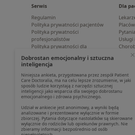
Serwis
Dla pa
Regulamin
Lekarz
Polityka prywatności pacjentów
Placów
Polityka prywatności
Pytani
profesjonalistów
Usługi 
Polityka prywatności dla
Choro
profesjonalistów, których dane
Pomoc
Dobrostan emocjonalny i sztuczna
pozyskaliśmy samodzielnie
Aplika
inteligencja
Polityka cookies
Blog d
Niniejsza ankieta, przygotowana przez zespół Patient
Jak działają wyniki wyszukiwania
Care Doctoralia, ma na celu lepsze zrozumienie, w jaki
Dostępność
sposób ludzie korzystają z narzędzi sztucznej
O nas
inteligencji jako wsparcia dla swojego dobrostanu
emocjonalnego i zdrowia psychicznego.
Praca
Rekrutujemy!
Partnerzy
Udział w ankiecie jest anonimowy, a wyniki będą
Centrum prasowe
analizowane i prezentowane wyłącznie w formie
zbiorczej. Pytania dotyczące nastolatków są skierowane
Kontakt
wyłącznie do rodziców lub opiekunów prawnych. Nie
zbieramy informacji bezpośrednio od osób
niepełnoletnich.