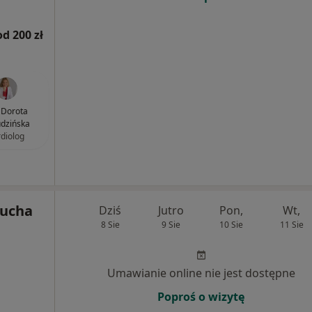
od 200 zł
. Dorota
dzińska
rdiolog
aucha
Dziś
Jutro
Pon,
Wt,
8 Sie
9 Sie
10 Sie
11 Sie
Umawianie online nie jest dostępne
Poproś o wizytę