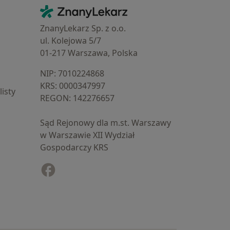
Kontakt
ZnanyLekarz - Strona główna
ZnanyLekarz Sp. z o.o.
ul. Kolejowa 5/7
01-217 Warszawa, Polska
NIP: ⁠7010224868
KRS: ⁠0000347997
isty
REGON: ⁠142276657
Sąd Rejonowy dla m.st. Warszawy
w Warszawie XII Wydział
Gospodarczy KRS
Facebook
otwiera się w nowej karcie