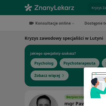
specjaliz
Konsultacje online
Dostępne t
Kryzys zawodowy specjaliści w Lutyni
Jakiego specjalisty szukasz?
Psycholog
Psychoterapeuta
Zobacz więcej
Bezpieczne płatności
mgr Paweł