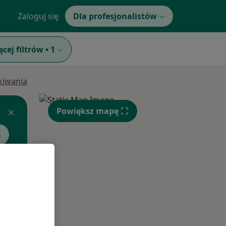
Zaloguj się
Dla profesjonalistów
ęcej filtrów
•
1
ukiwania
Powiększ mapę
a
Śr,
Czw,
Pt,
12 Sie
13 Sie
14 Sie