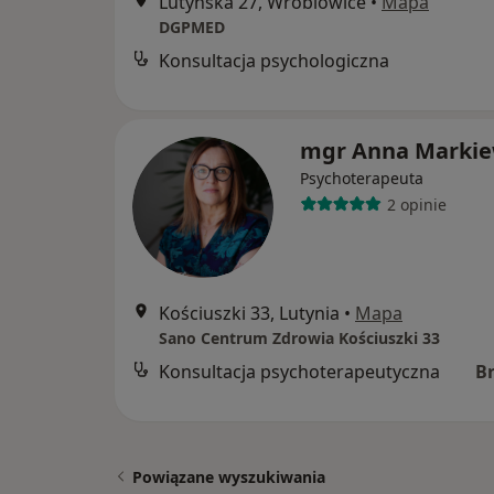
Lutyńska 27, Wróblowice
•
Mapa
DGPMED
Konsultacja psychologiczna
mgr Anna Markie
Psychoterapeuta
2 opinie
Kościuszki 33, Lutynia
•
Mapa
Sano Centrum Zdrowia Kościuszki 33
Konsultacja psychoterapeutyczna
B
Powiązane wyszukiwania