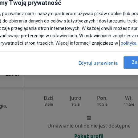
my Twoją prywatność
·
ta
, pozwalasz nam i naszym partnerom używać plików cookie (lub p
Umawianie online nie jest dostępne
) do zbierania danych do celów statystycznych i dostarczania treśc
Poproś o wizytę
zaje przeglądania stron internetowych. W każdej chwili możesz spr
wać swoje preferencje w ustawieniach. W ustawieniach znajdziesz ró
prywatności stron trzecich. Więcej informacji znajdziesz w
polityka
Za
Edytuj ustawienia
230 zł
Dziś
Jutro
Pon,
Wt,
8 Sie
9 Sie
10 Sie
11 Sie
gia,
Umawianie online nie jest dostępne
Pokaż profil