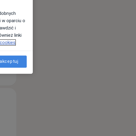
odobnych
i w oparciu o
awdzić i
wnież linki
 cookies
akceptuj
Śr,
Czw,
Pt,
12 Sie
13 Sie
14 Sie