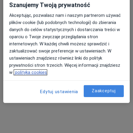
Szanujemy Twoją prywatność
Akceptując, pozwalasz nam i naszym partnerom używać
plików cookie (lub podobnych technologii) do zbierania
lek. Walentyna Śmieińska
danych do celów statystycznych i dostarczania treści w
·
Więcej
Ginekolog
oparciu o Twoje zwyczaje przeglądania stron
273 opinie
internetowych. W każdej chwili możesz sprawdzić i
zaktualizować swoje preferencje w ustawieniach. W
Adres 1
Adres 2
Adres 3
Adres 4
ustawieniach znajdziesz również linki do polityk
prywatności stron trzecich. Więcej informacji znajdziesz
Nowa 5, Gorzów Wielkopolski
•
Mapa
w
polityka cookies
Centrum Medyczne PZU Zdrowie Gorzów Wlkp. Nowa 5
Konsultacja ginekologiczna
250 zł
Zaakceptuj
Edytuj ustawienia
Specjalista nie oferuje umawiania online pod tym adresem.
Poproś o wizytę