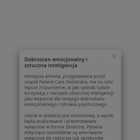
Więcej w kategorii: Schorzenia w Gorzowie W
Krwotok Specjaliści W Gorzowie Wielkopolskim
Dobrostan emocjonalny i
sztuczna inteligencja
Serwis
Niniejsza ankieta, przygotowana przez
zespół Patient Care Doctoralia, ma na celu
Regulamin
lepsze zrozumienie, w jaki sposób ludzie
Polityka prywatności pacjentów
korzystają z narzędzi sztucznej inteligencji
Polityka prywatności profesjonalistów
jako wsparcia dla swojego dobrostanu
emocjonalnego i zdrowia psychicznego.
Polityka prywatności dla profesjonalistów, których
dane pozyskaliśmy samodzielnie
Udział w ankiecie jest anonimowy, a wyniki
Polityka cookies
będą analizowane i prezentowane
wyłącznie w formie zbiorczej. Pytania
Jak działają wyniki wyszukiwania
dotyczące nastolatków są skierowane
Dostępność
wyłącznie do rodziców lub opiekunów