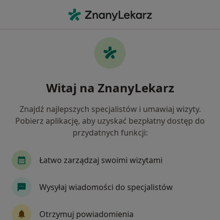
Me
Krwotok • Gorzów Wielkopolski, lubuskie
Filtry
• 1
Ubezpieczenie
Map
Krwotok specjaliści w Gorzowie
Witaj na ZnanyLekarz
Wielkopolskim
Jak działają wyniki wyszukiwania
Znajdź najlepszych specjalistów i umawiaj wizyty.
Pobierz aplikację, aby uzyskać bezpłatny dostęp do
przydatnych funkcji:
Jakiego specjalisty szukasz?
Ginekolog
Chirurg
Internista
Laryng
Łatwo zarządzaj swoimi wizytami
Wysyłaj wiadomości do specjalistów
Otrzymuj powiadomienia