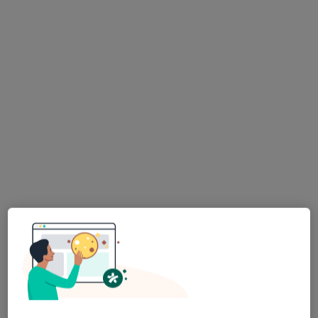
dr n. med. Krzysztof Piwowarczyk
·
Więcej
Laryngolog, Audiolog, foniatra
187 opinii
ul. Górczyńska 17, Gorzów Wielkopolski
•
Mapa
MEDIRAJ CENTRUM MEDYCZNE SP. Z O.O.
Konsultacja audiologiczna
300 zł
Specjalista nie oferuje umawiania online pod tym adresem.
Poproś o wizytę