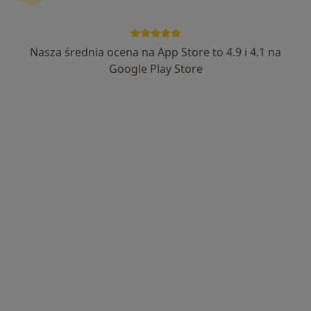
Nasza średnia ocena na App Store to 4.9 i 4.1 na
prof. dr hab. n. med. Marek Bulsa
Google Play Store
·
Więcej
Ginekolog
343 opinie
Warszawska 24, Gorzów Wielkopolski
•
Mapa
Centrum Medyczne Medyk
Konsultacja ginekologiczna
Brak ceny
Specjalista nie oferuje umawiania online pod tym adresem.
Poproś o wizytę