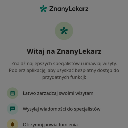
Me
Krwiomocz • Bolesławiec, dolnośląskie
Filtry
• 1
Ubezpieczenie
Map
Krwiomocz specjaliści w Bolesławcu
Witaj na ZnanyLekarz
Jak działają wyniki wyszukiwania
Znajdź najlepszych specjalistów i umawiaj wizyty.
Pobierz aplikację, aby uzyskać bezpłatny dostęp do
Jakiego specjalisty szukasz?
przydatnych funkcji:
Urolog
Chirurg
Internista
Łatwo zarządzaj swoimi wizytami
Wysyłaj wiadomości do specjalistów
Otrzymuj powiadomienia