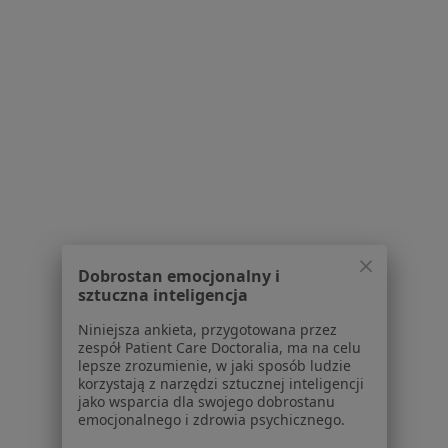
Centrum prasowe
Kontakt
Dla pacjentów
Lekarze
Placówki medyczne
Pytania i odpowiedzi
Usługi i zabiegi
Choroby
Pomoc
Aplikacje mobilne
Blog dla pacjentów
Dobrostan emocjonalny i
sztuczna inteligencja
Dla profesjonalistów
Niniejsza ankieta, przygotowana przez
Cennik
zespół Patient Care Doctoralia, ma na celu
lepsze zrozumienie, w jaki sposób ludzie
Dla lekarzy
korzystają z narzędzi sztucznej inteligencji
Dla placówek medycznych
jako wsparcia dla swojego dobrostanu
Noa Notes
nowość
emocjonalnego i zdrowia psychicznego.
Baza wiedzy