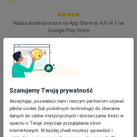
Nasza średnia ocena na App Store to 4.9 i 4.1 na
lek. Dawid Maciak
Google Play Store
·
Więcej
Urolog
25 opinii
Gdańska 3a/2, Bolesławiec
•
Mapa
RG Medica
Konsultacja urologiczna
260 zł
Specjalista nie oferuje umawiania online pod tym adresem.
Poproś o wizytę
Szanujemy Twoją prywatność
Akceptując, pozwalasz nam i naszym partnerom używać
plików cookie (lub podobnych technologii) do zbierania
danych do celów statystycznych i dostarczania treści w
oparciu o Twoje zwyczaje przeglądania stron
internetowych. W każdej chwili możesz sprawdzić i