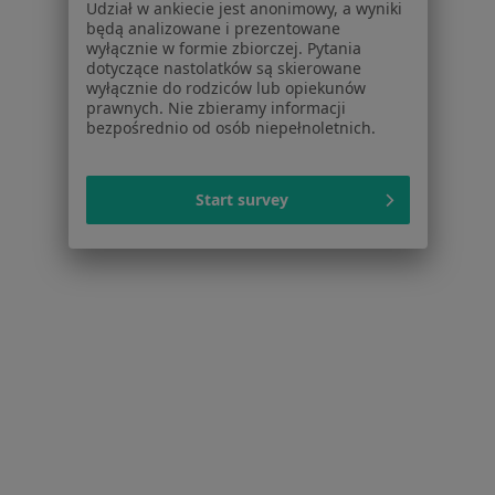
Udział w ankiecie jest anonimowy, a wyniki
Centrum Pomocy dla Specjalisty
będą analizowane i prezentowane
wyłącznie w formie zbiorczej. Pytania
Kontakt
dotyczące nastolatków są skierowane
ZnanyLekarz - Strona główna
wyłącznie do rodziców lub opiekunów
prawnych. Nie zbieramy informacji
ZnanyLekarz Sp. z o.o.
bezpośrednio od osób niepełnoletnich.
ul. Kolejowa 5/7
01-217 Warszawa, Polska
Start survey
NIP: ⁠7010224868
KRS: ⁠0000347997
REGON: ⁠142276657
Sąd Rejonowy dla m.st. Warszawy w Warszawie XII
Wydział Gospodarczy KRS
Facebook
otwiera się w nowej karcie
otwiera się w nowej karcie
otwiera się w nowej karcie
otwiera się w nowej karcie
otwiera się w nowej karci
otwiera się
otwi
Polska
,
Türkiye
,
España
,
Italia
,
Deutschland
,
Česko
,