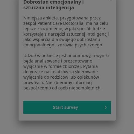
Dobrostan emocjonalny i
Krótkie wędzidełko w Gliwicach
sztuczna inteligencja
Krótkie wędzidełko w Chorzowie
Niniejsza ankieta, przygotowana przez
zespół Patient Care Doctoralia, ma na celu
Krótkie wędzidełko w Sosnowcu
lepsze zrozumienie, w jaki sposób ludzie
korzystają z narzędzi sztucznej inteligencji
Krótkie wędzidełko w Piekarach Śląskich
jako wsparcia dla swojego dobrostanu
emocjonalnego i zdrowia psychicznego.
Krótkie wędzidełko w Tychach
Udział w ankiecie jest anonimowy, a wyniki
Więcej (13)
będą analizowane i prezentowane
Więcej w kategorii: W pobliżu Katowic
wyłącznie w formie zbiorczej. Pytania
dotyczące nastolatków są skierowane
Schorzenia w Katowicach
wyłącznie do rodziców lub opiekunów
prawnych. Nie zbieramy informacji
Zmiany skórne w Katowicach
bezpośrednio od osób niepełnoletnich.
Choroby chirurgiczne w Katowicach
Start survey
Znamiona w Katowicach
żylaki kończyn dolnych w Katowicach
Blizny w Katowicach