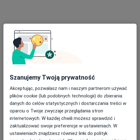
dr Przemysław Sokołowski
·
Więcej
Urolog
1701 opinii
Szanujemy Twoją prywatność
Adres 1
Adres 2
Adres 3
Akceptując, pozwalasz nam i naszym partnerom używać
plików cookie (lub podobnych technologii) do zbierania
danych do celów statystycznych i dostarczania treści w
Al. Wolności 6, Sosnowiec
•
Mapa
oparciu o Twoje zwyczaje przeglądania stron
Centrum Medyczne SANTE CLINIC
internetowych. W każdej chwili możesz sprawdzić i
Konsultacja urologiczna
290 zł
zaktualizować swoje preferencje w ustawieniach. W
Specjalista nie oferuje umawiania online pod tym adresem.
ustawieniach znajdziesz również linki do polityk