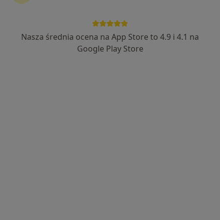
Nasza średnia ocena na App Store to 4.9 i 4.1 na
lek. Paweł Leśniak
Google Play Store
·
Więcej
Urolog
165 opinii
Adres 1
Adres 2
Adres 3
Adres 4
Onli
ul. Sowińskiego 46, Katowice
•
Mapa
Centrum Medyczne Grupa LUX MED – Katowice, ul. Sowińskiego 46
Konsultacja urologiczna
od 329 zł
Specjalista nie oferuje umawiania online pod tym adresem.
Poproś o wizytę