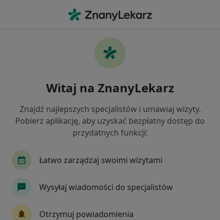
Me
Krótkie Wędzidełko • Katowice, śląskie
Filtry
• 1
Ubezpieczenie
Map
Krótkie wędzidełko specjaliści w Katowicach
Witaj na ZnanyLekarz
Jak działają wyniki wyszukiwania
Znajdź najlepszych specjalistów i umawiaj wizyty.
Pobierz aplikację, aby uzyskać bezpłatny dostęp do
Jakiego specjalisty szukasz?
przydatnych funkcji:
Urolog
Laryngolog
Chirurg
Endokryn
Łatwo zarządzaj swoimi wizytami
Wysyłaj wiadomości do specjalistów
Otrzymuj powiadomienia