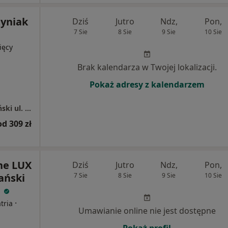
yniak
Dziś
Jutro
Ndz,
Pon,
7 Sie
8 Sie
9 Sie
10 Sie
ięcy
Brak kalendarza w Twojej lokalizacji.
Pokaż adresy z kalendarzem
Centrum Medyczne LUX MED – Pruszcz Gdański ul. Wita Stwosza 1
od 309 zł
ne LUX
Dziś
Jutro
Ndz,
Pon,
ański
7 Sie
8 Sie
9 Sie
10 Sie
1
·
tria
Umawianie online nie jest dostępne