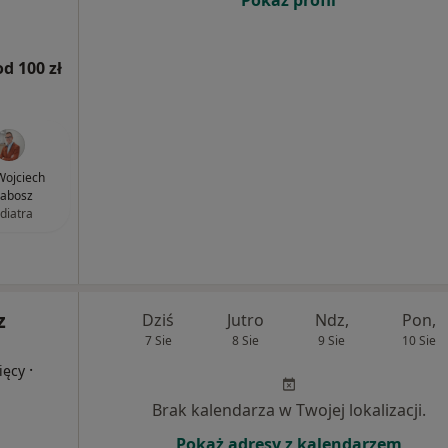
Pokaż profil
od 100 zł
 Wojciech
abosz
diatra
z
Dziś
Jutro
Ndz,
Pon,
7 Sie
8 Sie
9 Sie
10 Sie
·
ięcy
Brak kalendarza w Twojej lokalizacji.
Pokaż adresy z kalendarzem