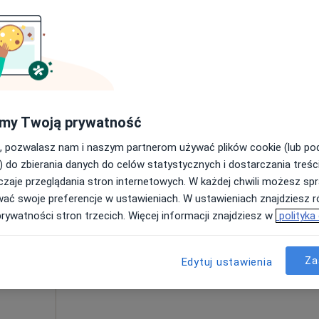
Umawianie online nie jest dostępne
Poproś o wizytę
Mapa
150 zł
my Twoją prywatność
, pozwalasz nam i naszym partnerom używać plików cookie (lub p
) do zbierania danych do celów statystycznych i dostarczania treśc
zaje przeglądania stron internetowych. W każdej chwili możesz spr
naj
Dziś
Jutro
Ndz,
Pon,
wać swoje preferencje w ustawieniach. W ustawieniach znajdziesz ró
7 Sie
8 Sie
9 Sie
10 Sie
prywatności stron trzecich. Więcej informacji znajdziesz w
polityka
Umawianie online nie jest dostępne
Za
Edytuj ustawienia
Poproś o wizytę