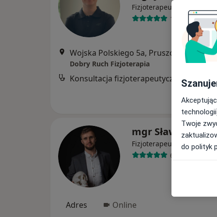
·
Więcej
Fizjoterapeuta
105 opinii
Wojska Polskiego 5a, Pruszcz Gdański
•
Dobry Ruch Fizjoterapia
Konsultacja fizjoterapeutyczna
Szanuje
Akceptując
technologii
Twoje zwyc
mgr Sławomir Da
zaktualizo
·
Więcej
Fizjoterapeuta
do polityk 
67 opinii
Adres
Online