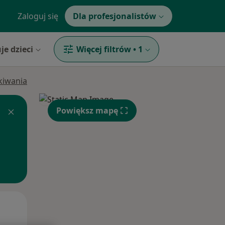
Zaloguj się
Dla profesjonalistów
je dzieci
Więcej filtrów
•
1
ukiwania
Powiększ mapę
Wt,
Śr,
Czw,
11 Sie
12 Sie
13 Sie