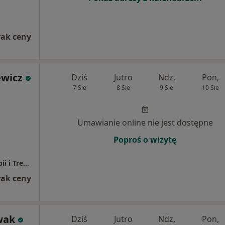
rak ceny
ewicz
Dziś
Jutro
Ndz,
Pon,
7 Sie
8 Sie
9 Sie
10 Sie
Umawianie online nie jest dostępne
Poproś o wizytę
RehaControl Rotmanka - Centrum Fizjoterapii i Treningu Medycznego
rak ceny
wak
Dziś
Jutro
Ndz,
Pon,