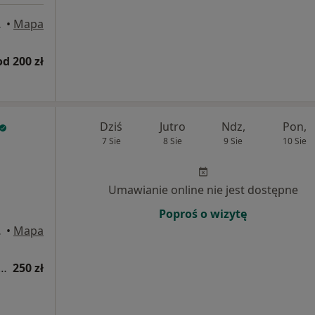
cz Gdański
•
Mapa
od 200 zł
Dziś
Jutro
Ndz,
Pon,
7 Sie
8 Sie
9 Sie
10 Sie
Umawianie online nie jest dostępne
Poproś o wizytę
Gdański
•
Mapa
 fizjoterapeutyczna (pierwsza wizyta)
250 zł