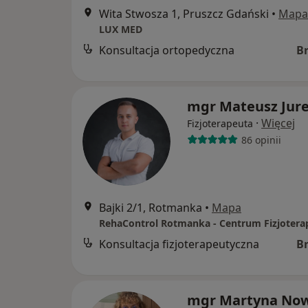
Wita Stwosza 1, Pruszcz Gdański
•
Mapa
LUX MED
Konsultacja ortopedyczna
B
mgr Mateusz Jur
·
Więcej
Fizjoterapeuta
86 opinii
Bajki 2/1, Rotmanka
•
Mapa
Konsultacja fizjoterapeutyczna
B
mgr Martyna No