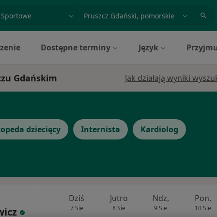
acja, badanie lub nazwisko
miasto lub dzielnica
zenie
Dostępne terminy
Język
Przyjmu
zczu Gdańskim
Jak działają wyniki wysz
opeda dziecięcy
Internista
Kardiolog
Dziś
Jutro
Ndz,
Pon,
7 Sie
8 Sie
9 Sie
10 Sie
wicz