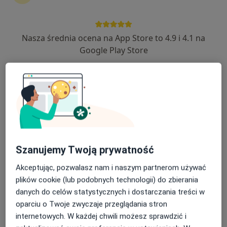
Nasza średnia ocena na App Store to 4.9 i 4.1 na
lek. Dawid Maciak
Google Play Store
·
Więcej
Urolog
25 opinii
Gdańska 3a/2, Bolesławiec
•
Mapa
RG Medica
Konsultacja urologiczna
260 zł
Specjalista nie oferuje umawiania online pod tym adresem.
Poproś o wizytę
Szanujemy Twoją prywatność
Akceptując, pozwalasz nam i naszym partnerom używać
plików cookie (lub podobnych technologii) do zbierania
danych do celów statystycznych i dostarczania treści w
oparciu o Twoje zwyczaje przeglądania stron
internetowych. W każdej chwili możesz sprawdzić i