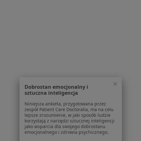
Centrum prasowe
Kontakt
Dla pacjentów
Lekarze
Placówki medyczne
Pytania i odpowiedzi
Usługi i zabiegi
Choroby
Pomoc
Aplikacje mobilne
Blog dla pacjentów
Dobrostan emocjonalny i
sztuczna inteligencja
Dla profesjonalistów
Niniejsza ankieta, przygotowana przez
Cennik
zespół Patient Care Doctoralia, ma na celu
lepsze zrozumienie, w jaki sposób ludzie
Dla lekarzy
korzystają z narzędzi sztucznej inteligencji
Dla placówek medycznych
jako wsparcia dla swojego dobrostanu
Noa Notes
nowość
emocjonalnego i zdrowia psychicznego.
Baza wiedzy