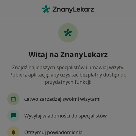
Me
Kolka Nerkowa • Bolesławiec, dolnośląskie
Filtry
• 1
Ubezpieczenie
Map
Kolka nerkowa specjaliści w Bolesławcu
Witaj na ZnanyLekarz
Jak działają wyniki wyszukiwania
Znajdź najlepszych specjalistów i umawiaj wizyty.
Pobierz aplikację, aby uzyskać bezpłatny dostęp do
Jakiego specjalisty szukasz?
przydatnych funkcji:
Urolog
Chirurg
Internista
Łatwo zarządzaj swoimi wizytami
Wysyłaj wiadomości do specjalistów
Otrzymuj powiadomienia