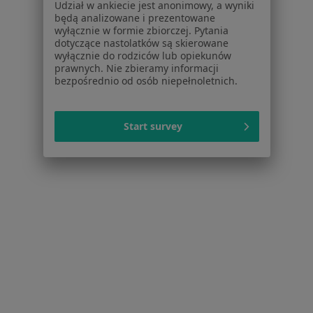
Udział w ankiecie jest anonimowy, a wyniki
Centrum Pomocy dla Specjalisty
będą analizowane i prezentowane
wyłącznie w formie zbiorczej. Pytania
Kontakt
dotyczące nastolatków są skierowane
ZnanyLekarz - Strona główna
wyłącznie do rodziców lub opiekunów
prawnych. Nie zbieramy informacji
ZnanyLekarz Sp. z o.o.
bezpośrednio od osób niepełnoletnich.
ul. Kolejowa 5/7
01-217 Warszawa, Polska
Start survey
NIP: ⁠7010224868
KRS: ⁠0000347997
REGON: ⁠142276657
Sąd Rejonowy dla m.st. Warszawy w Warszawie XII
Wydział Gospodarczy KRS
Facebook
otwiera się w nowej karcie
otwiera się w nowej karcie
otwiera się w nowej karcie
otwiera się w nowej karcie
otwiera się w nowej karci
otwiera się
otwi
Polska
,
Türkiye
,
España
,
Italia
,
Deutschland
,
Česko
,