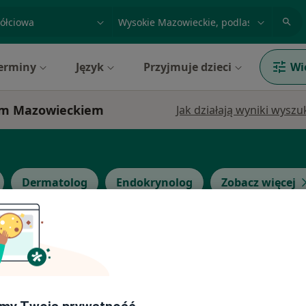
acja, badanie lub nazwisko
miasto lub dzielnica
erminy
Język
Przyjmuje dzieci
Wi
iem Mazowieckiem
Jak działają wyniki wysz
Dermatolog
Endokrynolog
Zobacz więcej
Dziś
Jutro
Wt,
Śr,
9 Sie
10 Sie
11 Sie
12 Sie
·
olog)
Umawianie online nie jest dostępne