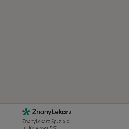
Kontakt
ZnanyLekarz - Strona główna
ZnanyLekarz Sp. z o.o.
ul. Kolejowa 5/7