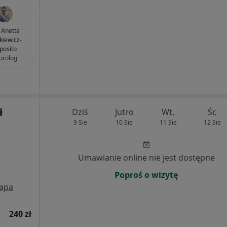
. Anetta
kiewicz-
posito
urolog
ł
Dziś
Jutro
Wt,
Śr,
9 Sie
10 Sie
11 Sie
12 Sie
Umawianie online nie jest dostępne
Poproś o wizytę
apa
240 zł