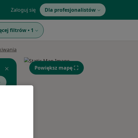
Zaloguj się
Dla profesjonalistów
ęcej filtrów
•
1
ukiwania
Powiększ mapę
Czw,
Pt,
Sob,
13 Sie
14 Sie
15 Sie