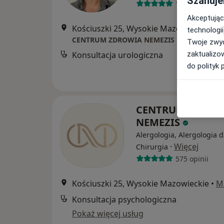
Szanuje
17 opinii
Akceptując
Kościuszki 25, Wysokie Mazowieckie
•
M
technologii
CENTRUM ZDROWIA NEMEZIS
Twoje zwyc
zaktualizo
Konsultacja urologiczna
do polityk 
CENTRUM ZDROW
NEMEZIS
Alergologia, Alergologia d
·
Więcej
Chirurgia
575 opinii
Kościuszki 25, Wysokie Mazowieckie
•
M
Konsultacja psychologiczna
Pokaż więcej usług