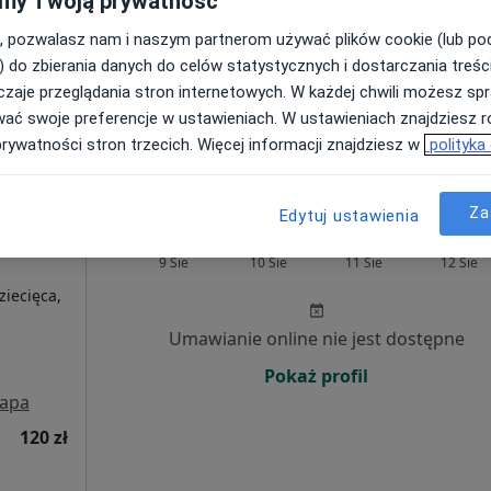
my Twoją prywatność
Poproś o wizytę
, pozwalasz nam i naszym partnerom używać plików cookie (lub p
apa
) do zbierania danych do celów statystycznych i dostarczania treśc
zaje przeglądania stron internetowych. W każdej chwili możesz spr
wać swoje preferencje w ustawieniach. W ustawieniach znajdziesz ró
250 zł
prywatności stron trzecich. Więcej informacji znajdziesz w
polityka
Za
Edytuj ustawienia
IA
Dziś
Jutro
Wt,
Śr,
9 Sie
10 Sie
11 Sie
12 Sie
ziecięca,
Umawianie online nie jest dostępne
Pokaż profil
apa
120 zł