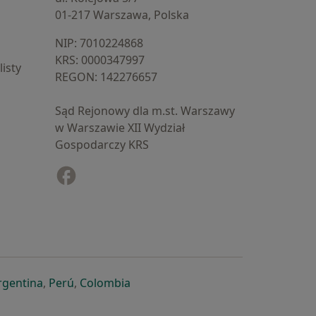
01-217 Warszawa, Polska
NIP: ⁠7010224868
KRS: ⁠0000347997
isty
REGON: ⁠142276657
Sąd Rejonowy dla m.st. Warszawy
w Warszawie XII Wydział
Gospodarczy KRS
Facebook
otwiera się w nowej karcie
cie
owej karcie
ię w nowej karcie
iera się w nowej karcie
otwiera się w nowej karcie
otwiera się w nowej karcie
otwiera się w nowej karcie
rgentina
,
Perú
,
Colombia