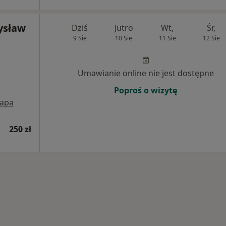
ysław
Dziś
Jutro
Wt,
Śr,
9 Sie
10 Sie
11 Sie
12 Sie
Umawianie online nie jest dostępne
Poproś o wizytę
apa
250 zł