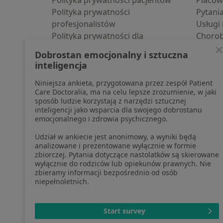
Polityka prywatności pacjentów
Placów
Polityka prywatności
Pytani
profesjonalistów
Usługi 
Polityka prywatności dla
Choro
profesjonalistów, których dane
Pomoc
Dobrostan emocjonalny i sztuczna
pozyskaliśmy samodzielnie
Aplika
inteligencja
Polityka cookies
Blog d
Niniejsza ankieta, przygotowana przez zespół Patient
Jak działają wyniki wyszukiwania
Care Doctoralia, ma na celu lepsze zrozumienie, w jaki
Dostępność
sposób ludzie korzystają z narzędzi sztucznej
O nas
inteligencji jako wsparcia dla swojego dobrostanu
emocjonalnego i zdrowia psychicznego.
Praca
Rekrutujemy!
Partnerzy
Udział w ankiecie jest anonimowy, a wyniki będą
Centrum prasowe
analizowane i prezentowane wyłącznie w formie
zbiorczej. Pytania dotyczące nastolatków są skierowane
Kontakt
wyłącznie do rodziców lub opiekunów prawnych. Nie
zbieramy informacji bezpośrednio od osób
niepełnoletnich.
otwiera się w now
otwiera s
o
Polska
,
Türkiye
,
España
,
Start survey