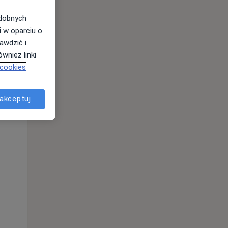
odobnych
i w oparciu o
awdzić i
wnież linki
 cookies
akceptuj
Czw,
Pt,
Sob,
13 Sie
14 Sie
15 Sie