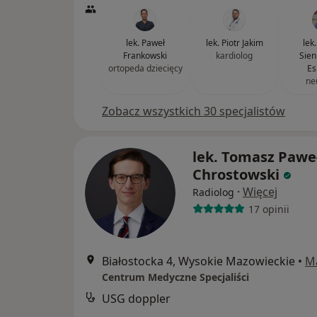
lek. Paweł
lek. Piotr Jakim
lek
Frankowski
kardiolog
Sien
ortopeda dziecięcy
Es
ne
Zobacz wszystkich 30 specjalistów
lek. Tomasz Pawe
Chrostowski
·
Więcej
Radiolog
17 opinii
Białostocka 4, Wysokie Mazowieckie
•
M
Centrum Medyczne Specjaliści
USG doppler