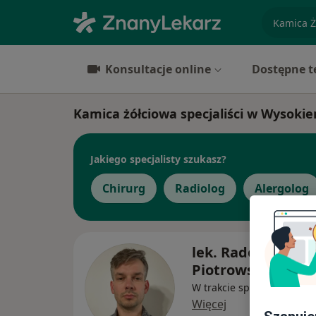
specjaliz
Konsultacje online
Dostępne t
Kamica żółciowa specjaliści w Wysok
Jakiego specjalisty szukasz?
Chirurg
Radiolog
Alergolog
lek. Radosław
Piotrowski
W trakcie specjalizacji (Ur
Więcej