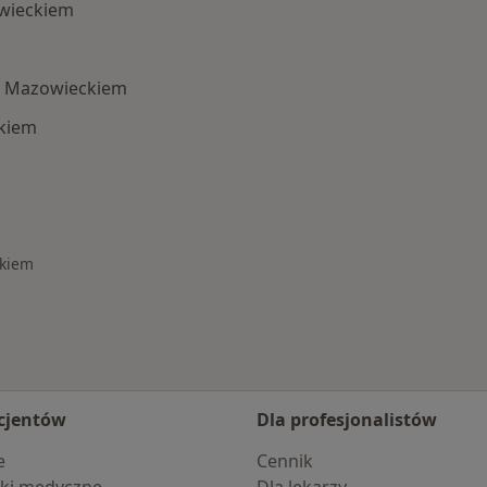
wieckiem
m Mazowieckiem
kiem
Wysokiem Mazowieckiem
ckiem
cjentów
Dla profesjonalistów
e
Cennik