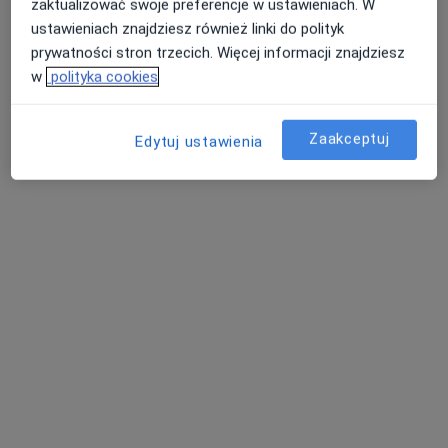
zaktualizować swoje preferencje w ustawieniach. W
ustawieniach znajdziesz również linki do polityk
prywatności stron trzecich. Więcej informacji znajdziesz
w
polityka cookies
lek. Piotr Jemielita
W trakcie specjalizacji (Kardiolog)
Zaakceptuj
Edytuj ustawienia
Kościuszki 25, Wysokie Mazowieckie
•
Mapa
CENTRUM ZDROWIA NEMEZIS
Konsultacja kardiologiczna
od 300 zł
Specjalista nie oferuje umawiania online pod tym adresem.
Poproś o wizytę