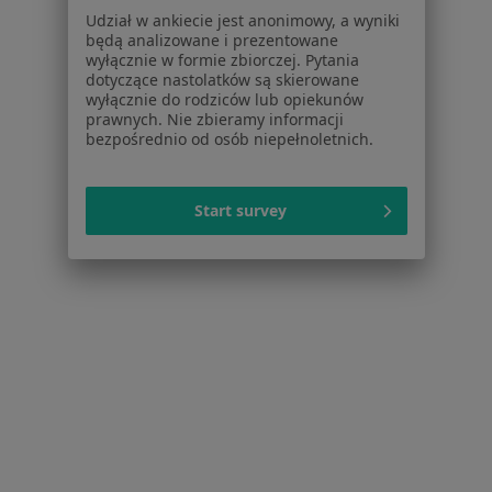
Baza wiedzy
Udział w ankiecie jest anonimowy, a wyniki
Centrum Pomocy dla Specjalisty
będą analizowane i prezentowane
wyłącznie w formie zbiorczej. Pytania
Kontakt
dotyczące nastolatków są skierowane
ZnanyLekarz - Strona główna
wyłącznie do rodziców lub opiekunów
prawnych. Nie zbieramy informacji
ZnanyLekarz Sp. z o.o.
bezpośrednio od osób niepełnoletnich.
ul. Kolejowa 5/7
01-217 Warszawa, Polska
Start survey
NIP: ⁠7010224868
KRS: ⁠0000347997
REGON: ⁠142276657
Sąd Rejonowy dla m.st. Warszawy w Warszawie XII
Wydział Gospodarczy KRS
Facebook
otwiera się w nowej karcie