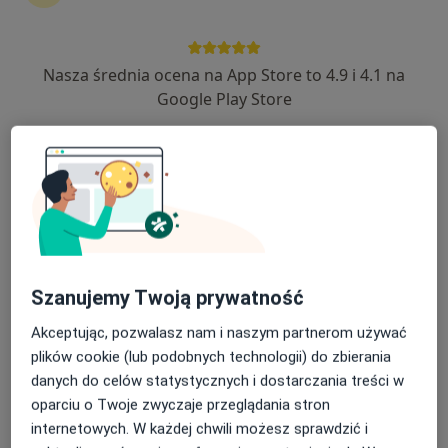
Nasza średnia ocena na App Store to 4.9 i 4.1 na
lek. Szymon Pogorzelski
Google Play Store
·
Więcej
Internista, W trakcie specjalizacji (Kardiolog)
27 opinii
Kościuszki 25, Wysokie Mazowieckie
•
Mapa
CENTRUM ZDROWIA NEMEZIS
Konsultacja kardiologiczna
300 zł
Specjalista nie oferuje umawiania online pod tym adresem.
Szanujemy Twoją prywatność
Poproś o wizytę
Akceptując, pozwalasz nam i naszym partnerom używać
plików cookie (lub podobnych technologii) do zbierania
danych do celów statystycznych i dostarczania treści w
oparciu o Twoje zwyczaje przeglądania stron
internetowych. W każdej chwili możesz sprawdzić i