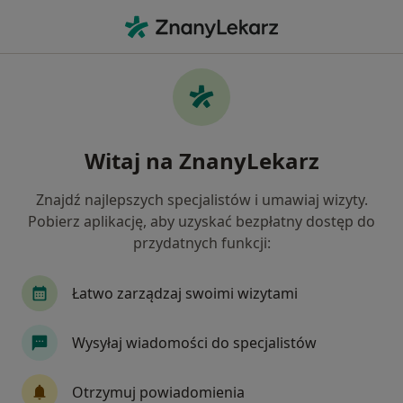
Me
Zawał Serca • Wysokie Mazowieckie, podlaskie
Filtry
• 1
Mapa
Zawał serca specjaliści w Wysokiem
Witaj na ZnanyLekarz
Mazowieckiem
Jak działają wyniki wyszukiwania
Znajdź najlepszych specjalistów i umawiaj wizyty.
Pobierz aplikację, aby uzyskać bezpłatny dostęp do
przydatnych funkcji:
Jakiego specjalisty szukasz?
Kardiolog
Internista
Alergolog
Chiru
Łatwo zarządzaj swoimi wizytami
Wysyłaj wiadomości do specjalistów
Otrzymuj powiadomienia