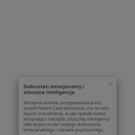
Centrum prasowe
Kontakt
Dla pacjentów
Lekarze
Placówki medyczne
Pytania i odpowiedzi
Usługi i zabiegi
Choroby
Pomoc
Aplikacje mobilne
Blog dla pacjentów
Dobrostan emocjonalny i
sztuczna inteligencja
Dla profesjonalistów
Niniejsza ankieta, przygotowana przez
Cennik
zespół Patient Care Doctoralia, ma na celu
lepsze zrozumienie, w jaki sposób ludzie
Dla lekarzy
korzystają z narzędzi sztucznej inteligencji
Dla placówek medycznych
jako wsparcia dla swojego dobrostanu
Noa Notes
nowość
emocjonalnego i zdrowia psychicznego.