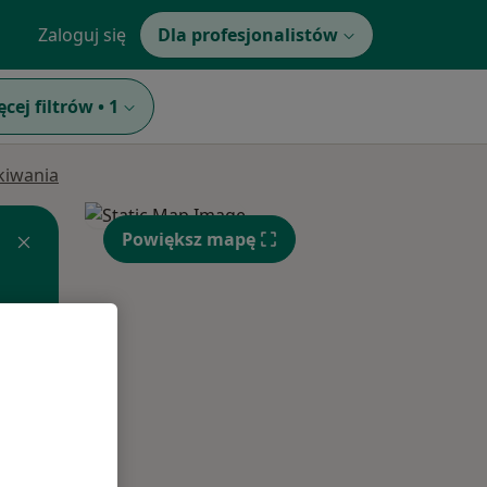
Zaloguj się
Dla profesjonalistów
ęcej filtrów
•
1
ukiwania
Powiększ mapę
Wt,
Śr,
Czw,
11 Sie
12 Sie
13 Sie