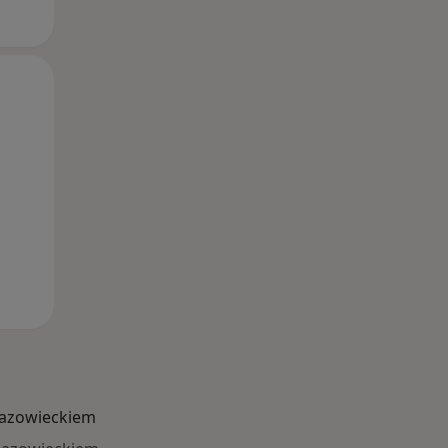
Wt,
Śr,
Czw,
11 Sie
12 Sie
13 Sie
azowieckiem