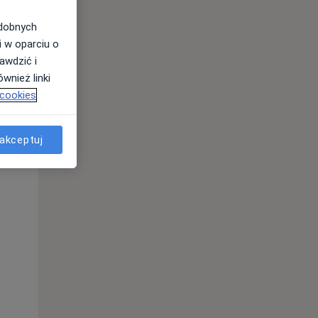
odobnych
i w oparciu o
awdzić i
wnież linki
 cookies
akceptuj
Wt,
Śr,
Czw,
11 Sie
12 Sie
13 Sie