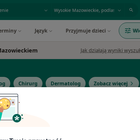
acja, badanie lub nazwisko
miasto lub dzielnica
erminy
Język
Przyjmuje dzieci
Wi
 Mazowieckiem
Jak działają wyniki wysz
og
Chirurg
Dermatolog
Zobacz więcej
zelski
Dziś
Jutro
Ndz,
Pon,
7 Sie
8 Sie
9 Sie
10 Sie
alizacji
Umawianie online nie jest dostępne