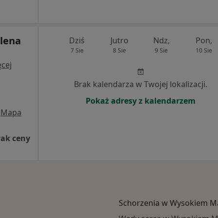
lena
Dziś
Jutro
Ndz,
Pon,
7 Sie
8 Sie
9 Sie
10 Sie
cej
Brak kalendarza w Twojej lokalizacji.
Pokaż adresy z kalendarzem
Mapa
rak ceny
Schorzenia w Wysokiem M