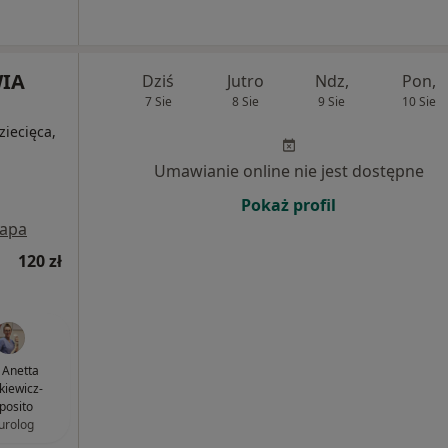
IA
Dziś
Jutro
Ndz,
Pon,
7 Sie
8 Sie
9 Sie
10 Sie
ziecięca,
Umawianie online nie jest dostępne
Pokaż profil
apa
120 zł
. Anetta
kiewicz-
posito
urolog