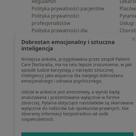
Regulamin
Lekarz
Polityka prywatności pacjentów
Placów
Polityka prywatności
Pytani
profesjonalistów
Usługi 
Polityka prywatności dla
Choro
profesjonalistów, których dane
Pomoc
Dobrostan emocjonalny i sztuczna
pozyskaliśmy samodzielnie
Aplika
inteligencja
Polityka cookies
Blog d
Niniejsza ankieta, przygotowana przez zespół Patient
Jak działają wyniki wyszukiwania
Care Doctoralia, ma na celu lepsze zrozumienie, w jaki
Dostępność
sposób ludzie korzystają z narzędzi sztucznej
O nas
inteligencji jako wsparcia dla swojego dobrostanu
emocjonalnego i zdrowia psychicznego.
Praca
Rekrutujemy!
Partnerzy
Udział w ankiecie jest anonimowy, a wyniki będą
Centrum prasowe
analizowane i prezentowane wyłącznie w formie
zbiorczej. Pytania dotyczące nastolatków są skierowane
Kontakt
wyłącznie do rodziców lub opiekunów prawnych. Nie
zbieramy informacji bezpośrednio od osób
niepełnoletnich.
otwiera się w now
otwiera s
o
Polska
,
Türkiye
,
España
,