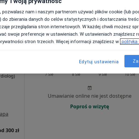
my Twoją prywatność
Poproś o wizytę
, pozwalasz nam i naszym partnerom używać plików cookie (lub p
apa
) do zbierania danych do celów statystycznych i dostarczania treśc
zaje przeglądania stron internetowych. W każdej chwili możesz spr
300 zł
wać swoje preferencje w ustawieniach. W ustawieniach znajdziesz ró
prywatności stron trzecich. Więcej informacji znajdziesz w
polityka
Za
Edytuj ustawienia
a
Dziś
Jutro
Ndz,
Pon,
7 Sie
8 Sie
9 Sie
10 Sie
rdiolog)
Umawianie online nie jest dostępne
Poproś o wizytę
apa
od 300 zł