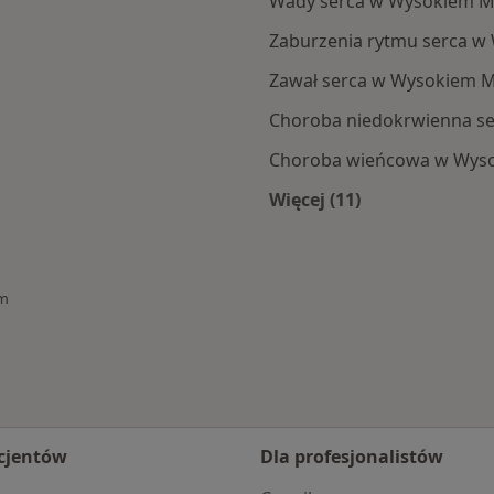
Wady serca w Wysokiem 
Zaburzenia rytmu serca 
Zawał serca w Wysokiem 
Choroba niedokrwienna s
Choroba wieńcowa w Wys
Więcej (11)
Więcej w kategorii
em
cjentów
Dla profesjonalistów