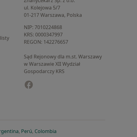
ZnanyLekarz Sp. z o.o.
ul. Kolejowa 5/7
01-217 Warszawa, Polska
NIP: ⁠7010224868
KRS: ⁠0000347997
isty
REGON: ⁠142276657
Sąd Rejonowy dla m.st. Warszawy
w Warszawie XII Wydział
Gospodarczy KRS
Facebook
otwiera się w nowej karcie
cie
owej karcie
ię w nowej karcie
iera się w nowej karcie
otwiera się w nowej karcie
otwiera się w nowej karcie
otwiera się w nowej karcie
rgentina
,
Perú
,
Colombia