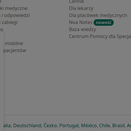
e
Cennik
ki medyczne
Dla lekarzy
a i odpowiedzi
Dla placówek medycznych
i zabiegi
Noa Notes
nowość
by
Baza wiedzy
Centrum Pomocy dla Specjal
cje mobilne
la pacjentów
ej karcie
ię w nowej karcie
twiera się w nowej karcie
otwiera się w nowej karcie
otwiera się w nowej karcie
otwiera się w nowej karcie
otwiera się w nowej kar
otwiera się w n
otwiera s
otw
Italia
,
Deutschland
,
Česko
,
Portugal
,
México
,
Chile
,
Brasil
,
A