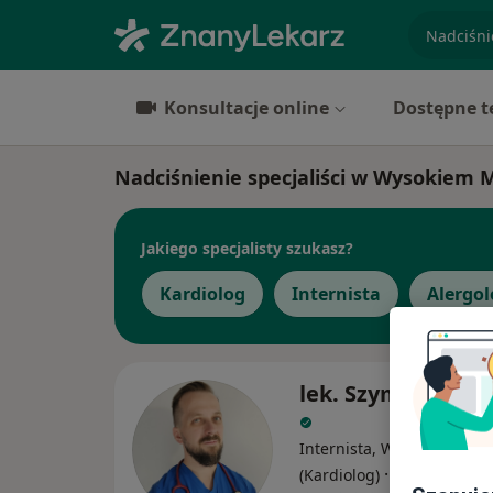
specjaliz
Konsultacje online
Dostępne t
Nadciśnienie specjaliści w Wysokiem
Jakiego specjalisty szukasz?
Kardiolog
Internista
Alergol
lek. Szymon Pogor
Internista, W trakcie specj
·
Więcej
(Kardiolog)