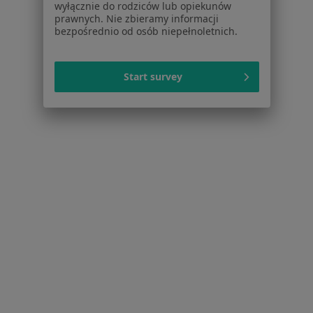
Pomoc
wyłącznie do rodziców lub opiekunów
prawnych. Nie zbieramy informacji
Aplikacje mobilne
bezpośrednio od osób niepełnoletnich.
Blog dla pacjentów
Dla profesjonalistów
Start survey
Cennik
Dla lekarzy
Dla placówek medycznych
Noa Notes
nowość
Baza wiedzy
Centrum Pomocy dla Specjalisty
Kontakt
ZnanyLekarz - Strona główna
ZnanyLekarz Sp. z o.o.
ul. Kolejowa 5/7
01-217 Warszawa, Polska
NIP: ⁠7010224868