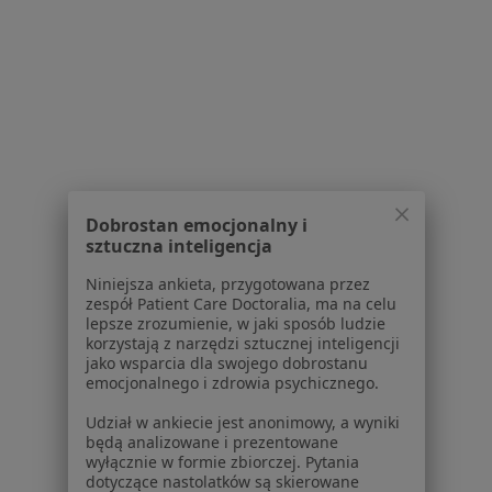
Polityka prywatności profesjonalistów
Polityka prywatności dla profesjonalistów, których
dane pozyskaliśmy samodzielnie
Polityka cookies
Jak działają wyniki wyszukiwania
Dostępność
O nas
Praca
Rekrutujemy!
Dobrostan emocjonalny i
Partnerzy
sztuczna inteligencja
Centrum prasowe
Kontakt
Niniejsza ankieta, przygotowana przez
zespół Patient Care Doctoralia, ma na celu
Dla pacjentów
lepsze zrozumienie, w jaki sposób ludzie
korzystają z narzędzi sztucznej inteligencji
jako wsparcia dla swojego dobrostanu
Lekarze
emocjonalnego i zdrowia psychicznego.
Placówki medyczne
Pytania i odpowiedzi
Udział w ankiecie jest anonimowy, a wyniki
będą analizowane i prezentowane
Usługi i zabiegi
wyłącznie w formie zbiorczej. Pytania
Choroby
dotyczące nastolatków są skierowane