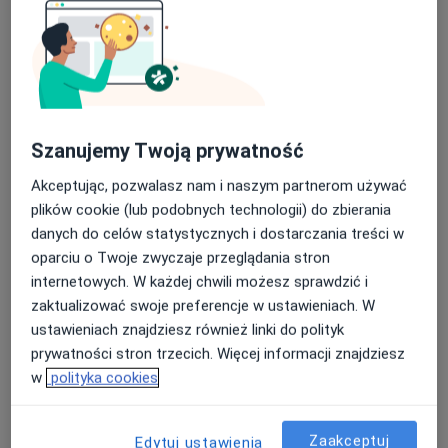
dr n. med. Jacek Kiełtucki
·
Więcej
Internista, Gastrolog
227 opinii
Szanujemy Twoją prywatność
Kazimierza Jagiellończyka 13, Mielec
•
Mapa
Centrum Medyczne LUX MED Mielec - Jagiellończyka 13
Akceptując, pozwalasz nam i naszym partnerom używać
plików cookie (lub podobnych technologii) do zbierania
Konsultacja gastrologiczna
od 309 zł
danych do celów statystycznych i dostarczania treści w
Specjalista nie oferuje umawiania online pod tym adresem.
oparciu o Twoje zwyczaje przeglądania stron
internetowych. W każdej chwili możesz sprawdzić i
Poproś o wizytę
zaktualizować swoje preferencje w ustawieniach. W
ustawieniach znajdziesz również linki do polityk
prywatności stron trzecich. Więcej informacji znajdziesz
w
polityka cookies
Zaakceptuj
Edytuj ustawienia