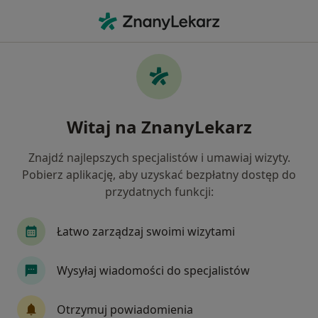
Me
Kamica Żółciowa • Mielec, podkarpackie
Filtry
• 1
Mapa
Kamica żółciowa specjaliści w Mielcu
Witaj na ZnanyLekarz
Jak działają wyniki wyszukiwania
Znajdź najlepszych specjalistów i umawiaj wizyty.
Pobierz aplikację, aby uzyskać bezpłatny dostęp do
Jakiego specjalisty szukasz?
przydatnych funkcji:
Chirurg
Internista
Kardiolog
Neurol
Łatwo zarządzaj swoimi wizytami
Wysyłaj wiadomości do specjalistów
Otrzymuj powiadomienia