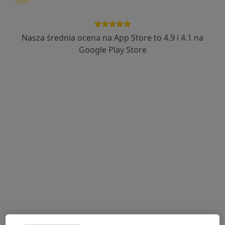
Nasza średnia ocena na App Store to 4.9 i 4.1 na
lek. Tomasz Stąpor
Google Play Store
·
Więcej
Chirurg
65 opinii
Kazimierza Jagiellończyka 13, Mielec
•
Mapa
Centrum Medyczne LUX MED Mielec - Jagiellończyka 13
Konsultacja chirurgiczna
od 309 zł
Specjalista nie oferuje umawiania online pod tym adresem.
Poproś o wizytę