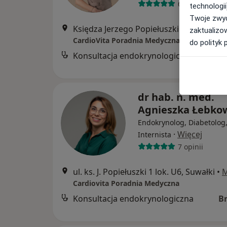
6 opinii
technologii
Twoje zwyc
Księdza Jerzego Popiełuszki 1/lok u6, Suwałki
zaktualizo
CardioVita Poradnia Medyczna
do polityk 
Konsultacja endokrynologiczna
dr hab. n. med.
Agnieszka Łebko
Endokrynolog, Diabetolog
·
Więcej
Internista
7 opinii
ul. ks. J. Popiełuszki 1 lok. U6, Suwałki
•
Cardiovita Poradnia Medyczna
Konsultacja endokrynologiczna
B