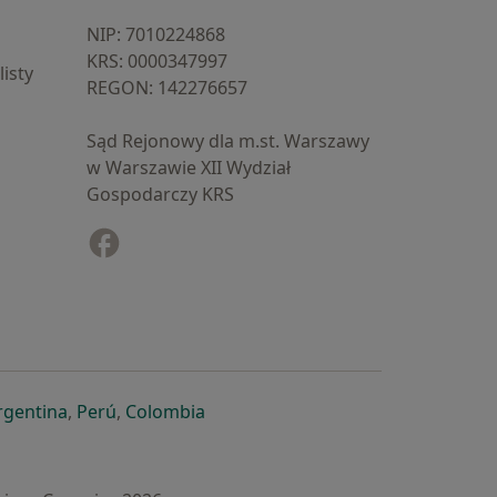
NIP: ⁠7010224868
KRS: ⁠0000347997
isty
REGON: ⁠142276657
Sąd Rejonowy dla m.st. Warszawy
w Warszawie XII Wydział
Gospodarczy KRS
Facebook
otwiera się w nowej karcie
cie
owej karcie
ię w nowej karcie
iera się w nowej karcie
otwiera się w nowej karcie
otwiera się w nowej karcie
otwiera się w nowej karcie
rgentina
,
Perú
,
Colombia