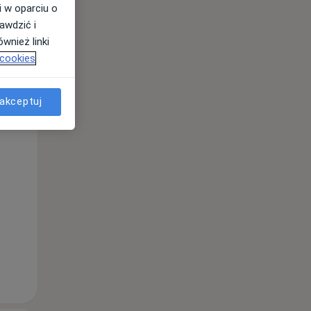
i w oparciu o
awdzić i
wnież linki
 cookies
akceptuj
Śr,
Czw,
Pt,
12 Sie
13 Sie
14 Sie