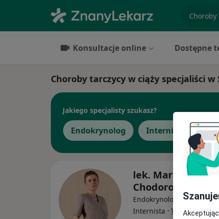
specjaliz
Konsultacje online
Dostępne t
Choroby tarczycy w ciąży specjaliści 
Jakiego specjalisty szukasz?
Endokrynolog
Internista
Di
lek. Marlena
Chodorowska
Szanuje
Endokrynolog, Diabetolog
·
Więcej
Internista
Akceptując