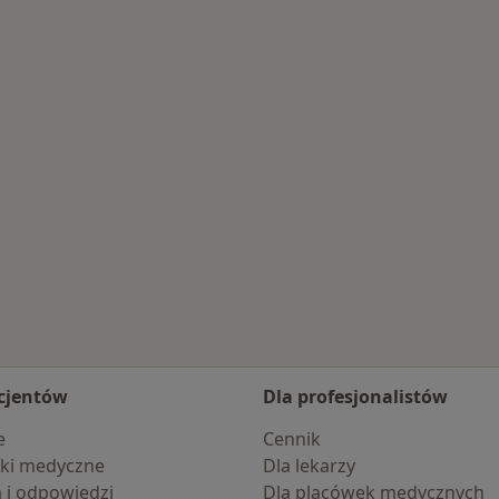
uwałkach
cjentów
Dla profesjonalistów
e
Cennik
ki medyczne
Dla lekarzy
a i odpowiedzi
Dla placówek medycznych