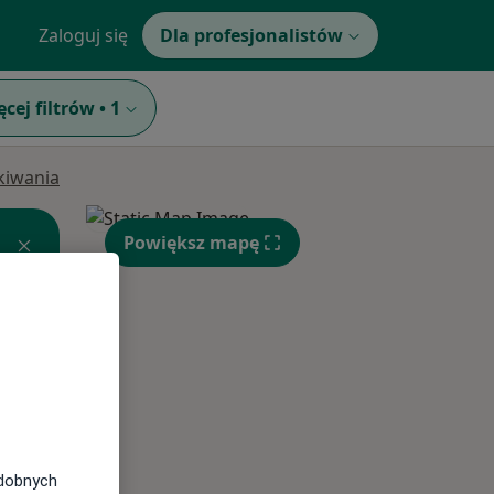
Zaloguj się
Dla profesjonalistów
ęcej filtrów
•
1
ukiwania
Powiększ mapę
Śr,
Czw,
Pt,
12 Sie
13 Sie
14 Sie
odobnych