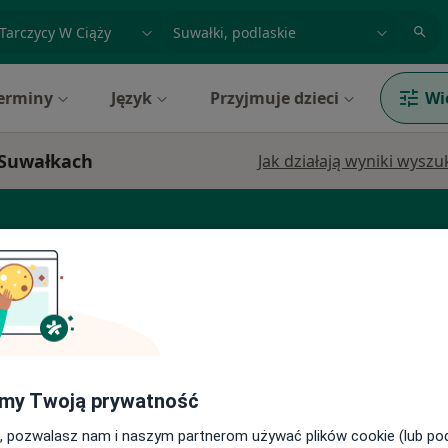
acja, badanie lub nazwisko
miasto lub dzielnica
erminy
Język
Przyjmuje dzieci
Wi
w Suwałkach
Jak działają wyniki wysz
abetolog
Chirurg
Gastrolog
Zobacz więcej
Dziś
Jutro
Pon,
Wt,
8 Sie
9 Sie
10 Sie
11 Sie
my Twoją prywatność
,
, pozwalasz nam i naszym partnerom używać plików cookie (lub p
Brak kalendarza w Twojej lokalizacji.