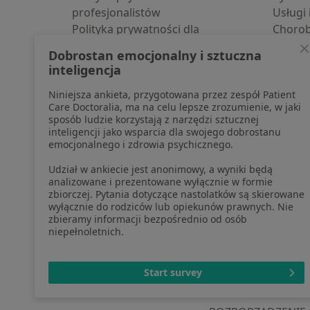
profesjonalistów
Usługi 
Polityka prywatności dla
Choro
profesjonalistów, których dane
Pomoc
Dobrostan emocjonalny i sztuczna
pozyskaliśmy samodzielnie
Aplika
inteligencja
Polityka cookies
Blog d
Niniejsza ankieta, przygotowana przez zespół Patient
Jak działają wyniki wyszukiwania
Care Doctoralia, ma na celu lepsze zrozumienie, w jaki
Dostępność
sposób ludzie korzystają z narzędzi sztucznej
O nas
inteligencji jako wsparcia dla swojego dobrostanu
emocjonalnego i zdrowia psychicznego.
Praca
Rekrutujemy!
Partnerzy
Udział w ankiecie jest anonimowy, a wyniki będą
Centrum prasowe
analizowane i prezentowane wyłącznie w formie
zbiorczej. Pytania dotyczące nastolatków są skierowane
Kontakt
wyłącznie do rodziców lub opiekunów prawnych. Nie
zbieramy informacji bezpośrednio od osób
niepełnoletnich.
otwiera się w now
otwiera s
o
Polska
,
Türkiye
,
España
,
Start survey