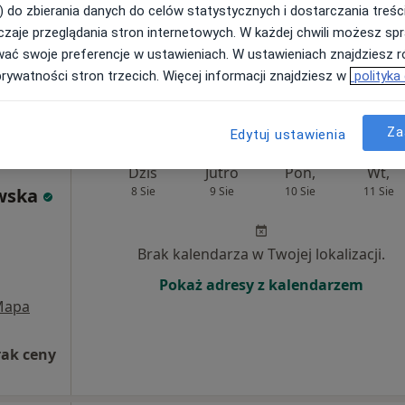
) do zbierania danych do celów statystycznych i dostarczania treśc
Pokaż adresy z kalendarzem
zaje przeglądania stron internetowych. W każdej chwili możesz spr
•
Mapa
wać swoje preferencje w ustawieniach. W ustawieniach znajdziesz ró
prywatności stron trzecich. Więcej informacji znajdziesz w
polityka
300 zł
Za
Edytuj ustawienia
Dziś
Jutro
Pon,
Wt,
wska
8 Sie
9 Sie
10 Sie
11 Sie
,
Brak kalendarza w Twojej lokalizacji.
Pokaż adresy z kalendarzem
Mapa
rak ceny