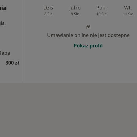
nia
Dziś
Jutro
Pon,
Wt,
8 Sie
9 Sie
10 Sie
11 Sie
ia,
Umawianie online nie jest dostępne
Pokaż profil
Mapa
300 zł