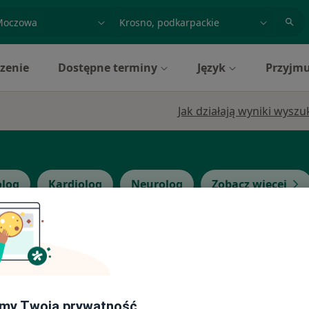
acja, badanie lub nazwisko
miasto lub dzielnica
zenie
Dostępne terminy
Język
Przyjmu
Jak działają wyniki wysz
log
Kardiolog
Neurolog
Zobacz więcej
TER
Dziś
Jutro
Pon,
Wt,
8 Sie
9 Sie
10 Sie
11 Sie
cięca,
my Twoją prywatność
Umawianie online nie jest dostępne