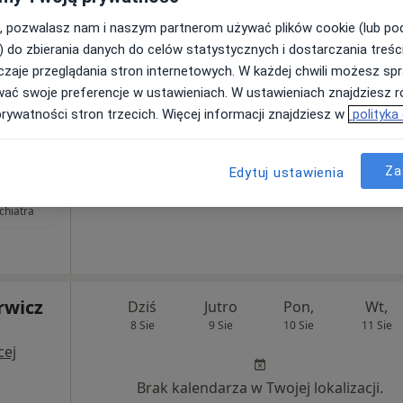
, pozwalasz nam i naszym partnerom używać plików cookie (lub p
Pokaż profil
) do zbierania danych do celów statystycznych i dostarczania treśc
zaje przeglądania stron internetowych. W każdej chwili możesz spr
tryczna (kolejna wizyta)
250 zł
wać swoje preferencje w ustawieniach. W ustawieniach znajdziesz ró
prywatności stron trzecich. Więcej informacji znajdziesz w
polityka
Za
Edytuj ustawienia
. Rafał
iakowski
chiatra
rwicz
Dziś
Jutro
Pon,
Wt,
8 Sie
9 Sie
10 Sie
11 Sie
cej
Brak kalendarza w Twojej lokalizacji.