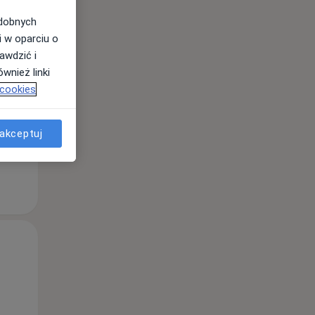
odobnych
i w oparciu o
awdzić i
wnież linki
 cookies
akceptuj
Śr,
Czw,
Pt,
12 Sie
13 Sie
14 Sie