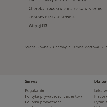
Choroba niedokrwienna serca w Krosnie
Choroby nerek w Krosnie
Więcej (13)
Więcej w kategorii: Schorzenia w Kr
Strona Główna
Choroby
Kamica Moczowa
Zmi
Serwis
Dla pa
Regulamin
Lekarz
Polityka prywatności pacjentów
Placów
Polityka prywatności
Pytani