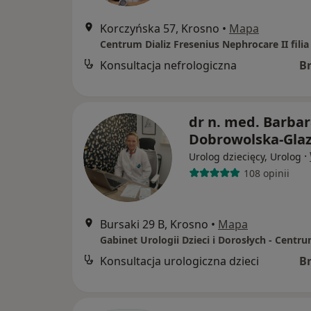
Korczyńska 57, Krosno
•
Mapa
Konsultacja nefrologiczna
B
dr n. med. Barba
Dobrowolska-Gla
·
Urolog dziecięcy, Urolog
108 opinii
Bursaki 29 B, Krosno
•
Mapa
Konsultacja urologiczna dzieci
B