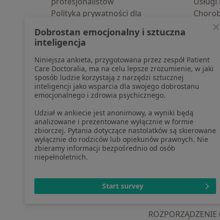
profesjonalistów
Usługi 
Polityka prywatności dla
Choro
profesjonalistów, których dane
Pomoc
Dobrostan emocjonalny i sztuczna
pozyskaliśmy samodzielnie
Aplika
inteligencja
Polityka cookies
Blog d
Niniejsza ankieta, przygotowana przez zespół Patient
Jak działają wyniki wyszukiwania
Care Doctoralia, ma na celu lepsze zrozumienie, w jaki
Dostępność
sposób ludzie korzystają z narzędzi sztucznej
O nas
inteligencji jako wsparcia dla swojego dobrostanu
emocjonalnego i zdrowia psychicznego.
Praca
Rekrutujemy!
Partnerzy
Udział w ankiecie jest anonimowy, a wyniki będą
Centrum prasowe
analizowane i prezentowane wyłącznie w formie
zbiorczej. Pytania dotyczące nastolatków są skierowane
Kontakt
wyłącznie do rodziców lub opiekunów prawnych. Nie
zbieramy informacji bezpośrednio od osób
niepełnoletnich.
otwiera się w now
otwiera s
o
Polska
,
Türkiye
,
España
,
Start survey
ROZPORZĄDZENIE (UE