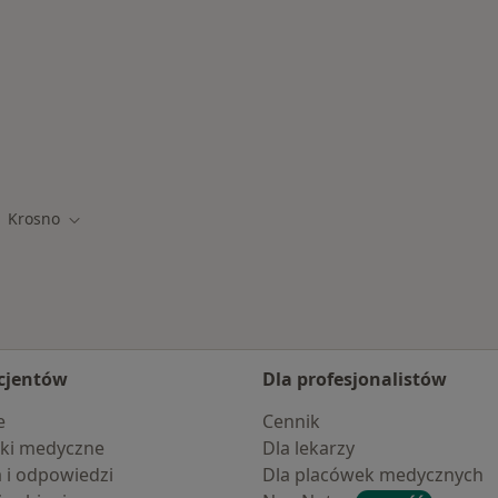
osnie
Krosno
eń miasto
Zmień miasto
cjentów
Dla profesjonalistów
e
Cennik
ki medyczne
Dla lekarzy
a i odpowiedzi
Dla placówek medycznych