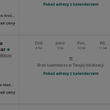
Pokaż adresy z kalendarzem
Centrum Dializ Fresenius Nephrocare II filia w Krośnie Stacja Dializ nr 10
rak ceny
ra
Dziś
Jutro
Pon,
Wt,
zar
8 Sie
9 Sie
10 Sie
11 Sie
Więcej
Brak kalendarza w Twojej lokalizacji.
Pokaż adresy z kalendarzem
Gabinet Urologii Dzieci i Dorosłych - Centrum Medyczne EUROMED
rak ceny