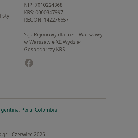
NIP: ⁠7010224868
KRS: ⁠0000347997
isty
REGON: ⁠142276657
Sąd Rejonowy dla m.st. Warszawy
w Warszawie XII Wydział
Gospodarczy KRS
Facebook
otwiera się w nowej karcie
cie
owej karcie
ię w nowej karcie
iera się w nowej karcie
otwiera się w nowej karcie
otwiera się w nowej karcie
otwiera się w nowej karcie
rgentina
,
Perú
,
Colombia
iąc - Czerwiec 2026