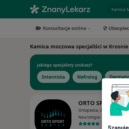
specjaliz
Konsultacje online
Ubezpiec
Kamica moczowa specjaliści w Krosnie
Jakiego specjalisty szukasz?
Internista
Nefrolog
Dermato
ORTO SPORT CEN
Ortopedia, Ortopedia dzie
·
Więcej
Neurologia
3421 opinii
Szanuje