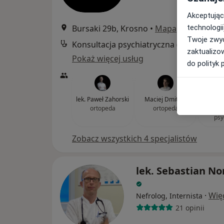
Akceptując
Bursaki 29b, Krosno
•
Mapa
technologii
Twoje zwyc
Konsultacja psychia
zaktualizo
Pokaż więcej usług
do polityk 
lek. Paweł Zahorski
Maciej Dmitruk
lek
ortopeda
ortopeda
Grzes
psy
Zobacz wszystkich 4 specjalistów
lek. Sebastian No
·
Wię
Nefrolog, Internista
21 opinii