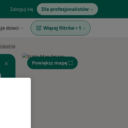
Zaloguj się
Dla profesjonalistów
je dzieci
Więcej filtrów
•
1
ukiwania
Powiększ mapę
Śr,
Czw,
Pt,
12 Sie
13 Sie
14 Sie