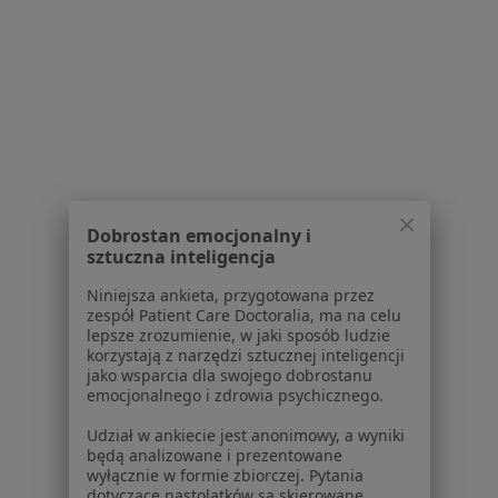
Infekcje Dróg Rodnych Specjaliści W Tarnowie Podgórnym
Serwis
Dobrostan emocjonalny i
Regulamin
sztuczna inteligencja
Polityka prywatności pacjentów
Polityka prywatności profesjonalistów
Niniejsza ankieta, przygotowana przez
zespół Patient Care Doctoralia, ma na celu
Polityka prywatności dla profesjonalistów, których
lepsze zrozumienie, w jaki sposób ludzie
dane pozyskaliśmy samodzielnie
korzystają z narzędzi sztucznej inteligencji
Polityka cookies
jako wsparcia dla swojego dobrostanu
emocjonalnego i zdrowia psychicznego.
Jak działają wyniki wyszukiwania
Dostępność
Udział w ankiecie jest anonimowy, a wyniki
O nas
będą analizowane i prezentowane
wyłącznie w formie zbiorczej. Pytania
Praca
Rekrutujemy!
dotyczące nastolatków są skierowane