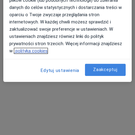
plików cookie (lub podobnych technologii) do zbierania
danych do celów statystycznych i dostarczania treści w
oparciu o Twoje zwyczaje przeglądania stron
internetowych. W każdej chwili możesz sprawdzić i
zaktualizować swoje preferencje w ustawieniach. W
ustawieniach znajdziesz również linki do polityk
prywatności stron trzecich. Więcej informacji znajdziesz
lek. Katarzyna Cebula
w
polityka cookies
·
Więcej
W trakcie specjalizacji (Ginekolog)
17 opinii
Zaakceptuj
Edytuj ustawienia
Rynkowa 63, Przeźmierowo
•
Mapa
Scanmed S.A Centrum Medyczne Przeźmierowo
Konsultacja ginekologiczna
350 zł
Specjalista nie oferuje umawiania online pod tym adresem.
Poproś o wizytę