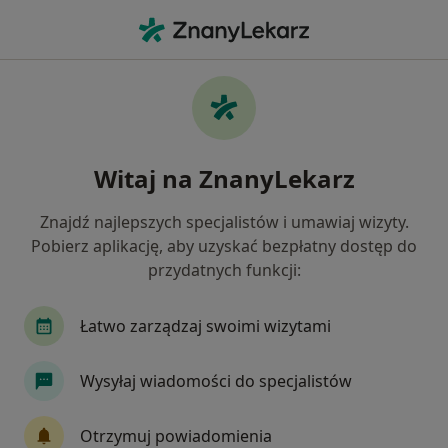
Me
Infekcje Dróg Rodnych • Tarnowo Podgórne, wielkopolskie
Filtry
• 1
Mapa
Infekcje dróg rodnych specjaliści w
Witaj na ZnanyLekarz
Tarnowie Podgórnym
Jak działają wyniki wyszukiwania
Znajdź najlepszych specjalistów i umawiaj wizyty.
Pobierz aplikację, aby uzyskać bezpłatny dostęp do
przydatnych funkcji:
Jakiego specjalisty szukasz?
Ginekolog
Chirurg
Internista
Kardio
Łatwo zarządzaj swoimi wizytami
Wysyłaj wiadomości do specjalistów
Otrzymuj powiadomienia