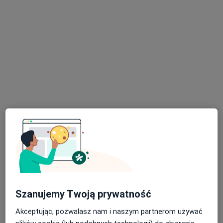
lek. Krzysztof Konopka
·
Więcej
W trakcie specjalizacji (Ginekolog)
30 opinii
Florencka 2/5, Tarnowo Podgórne
•
Mapa
Gabinety Lekarskie RENOVATIO-MED
Konsultacja ginekologiczna
290 zł
Specjalista nie oferuje umawiania online pod tym adresem.
Poproś o wizytę
Szanujemy Twoją prywatność
Akceptując, pozwalasz nam i naszym partnerom używać