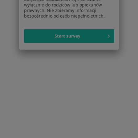
Partnerzy
wyłącznie do rodziców lub opiekunów
Centrum prasowe
prawnych. Nie zbieramy informacji
bezpośrednio od osób niepełnoletnich.
Kontakt
Dla pacjentów
Start survey
Lekarze
Placówki medyczne
Pytania i odpowiedzi
Usługi i zabiegi
Choroby
Pomoc
Aplikacje mobilne
Blog dla pacjentów
Dla profesjonalistów
Cennik
Dla lekarzy
Dla placówek medycznych
Noa Notes
nowość