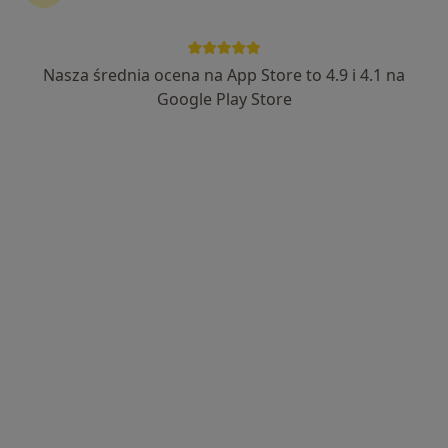
Nasza średnia ocena na App Store to 4.9 i 4.1 na
dr n. med. Julia Rochatka (Murlewska)
Google Play Store
·
Więcej
Ginekolog, Ultrasonografista
324 opinie
Adres
Online
Komandorska 3, Poznań
•
Mapa
Specjalistyczny Gabinet Ginekologiczno-Położniczy
Konsultacja ginekologiczna
od 100 zł
Specjalista nie oferuje umawiania online pod tym adresem.
Poproś o wizytę