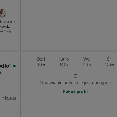
nieszka Rak-
ikowska
matolog
Dziś
Jutro
Wt,
Śr,
ódło"
9 Sie
10 Sie
11 Sie
12 Sie
a,
Umawianie online nie jest dostępne
Pokaż profil
howa
•
Mapa