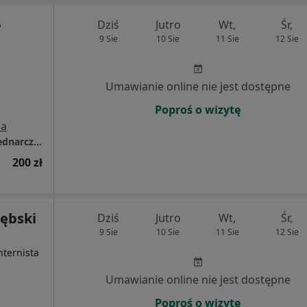
Dziś
Jutro
Wt,
Śr,
9 Sie
10 Sie
11 Sie
12 Sie
Umawianie online nie jest dostępne
Poproś o wizytę
a
Specjalistyczna Praktyka Lekarska Milosz Bednarczyk
200 zł
zębski
Dziś
Jutro
Wt,
Śr,
9 Sie
10 Sie
11 Sie
12 Sie
nternista
Umawianie online nie jest dostępne
Poproś o wizytę