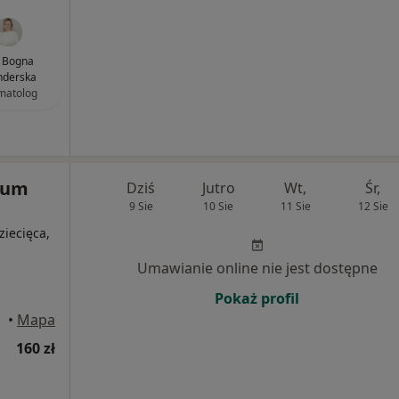
. Bogna
nderska
matolog
rum
Dziś
Jutro
Wt,
Śr,
9 Sie
10 Sie
11 Sie
12 Sie
ziecięca,
Umawianie online nie jest dostępne
Pokaż profil
howa
•
Mapa
160 zł