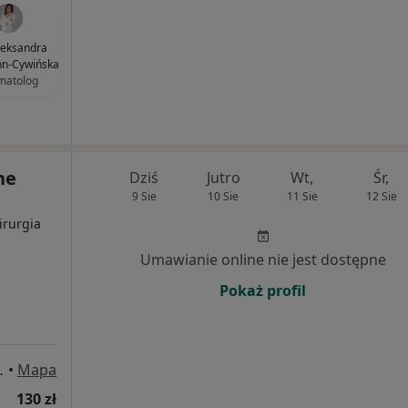
Aleksandra
n-Cywińska
matolog
ne
Dziś
Jutro
Wt,
Śr,
9 Sie
10 Sie
11 Sie
12 Sie
irurgia
Umawianie online nie jest dostępne
Pokaż profil
5, Częstochowa
•
Mapa
130 zł