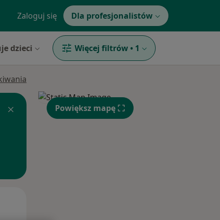
Zaloguj się
Dla profesjonalistów
je dzieci
Więcej filtrów
•
1
ukiwania
Powiększ mapę
Czw,
Pt,
Sob,
13 Sie
14 Sie
15 Sie