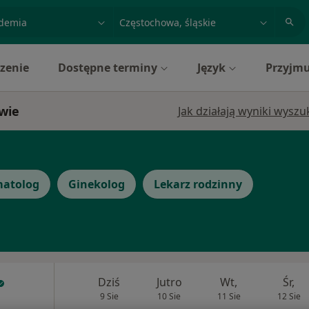
acja, badanie lub nazwisko
miasto lub dzielnica
zenie
Dostępne terminy
Język
Przyjmu
owie
Jak działają wyniki wysz
atolog
Ginekolog
Lekarz rodzinny
Dziś
Jutro
Wt,
Śr,
9 Sie
10 Sie
11 Sie
12 Sie