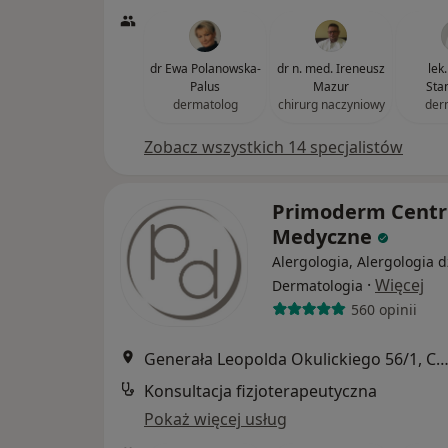
dr Ewa Polanowska-
dr n. med. Ireneusz
lek
Palus
Mazur
Sta
dermatolog
chirurg naczyniowy
der
Zobacz wszystkich 14 specjalistów
Primoderm Cent
Medyczne
Alergologia, Alergologia d
·
Więcej
Dermatologia
560 opinii
Generała Leopolda Okulickiego 56/1, Częstoc
Konsultacja fizjoterapeutyczna
Pokaż więcej usług