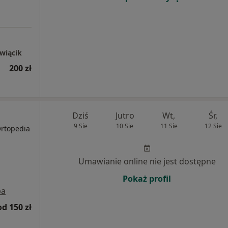
wiącik
200 zł
Dziś
Jutro
Wt,
Śr,
9 Sie
10 Sie
11 Sie
12 Sie
Ortopedia
Umawianie online nie jest dostępne
Pokaż profil
pa
od 150 zł