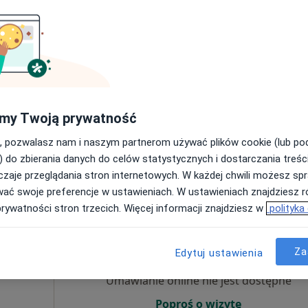
Umawianie online nie jest dostępne
Poproś o wizytę
my Twoją prywatność
howa
•
Mapa
, pozwalasz nam i naszym partnerom używać plików cookie (lub p
170 zł
) do zbierania danych do celów statystycznych i dostarczania treśc
zaje przeglądania stron internetowych. W każdej chwili możesz spr
wać swoje preferencje w ustawieniach. W ustawieniach znajdziesz ró
prywatności stron trzecich. Więcej informacji znajdziesz w
polityka
cik
Dziś
Jutro
Wt,
Śr,
9 Sie
10 Sie
11 Sie
12 Sie
Za
Edytuj ustawienia
Umawianie online nie jest dostępne
Poproś o wizytę