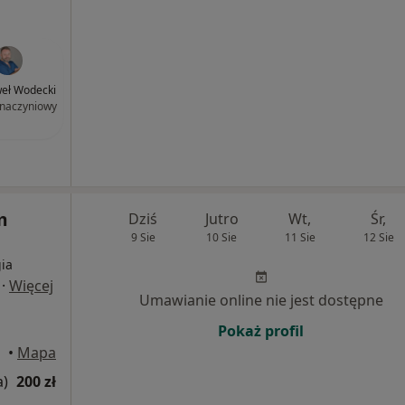
weł Wodecki
 naczyniowy
m
Dziś
Jutro
Wt,
Śr,
9 Sie
10 Sie
11 Sie
12 Sie
ia
·
Więcej
Umawianie online nie jest dostępne
Pokaż profil
owa
•
Mapa
a)
200 zł