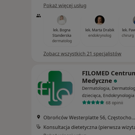
Pokaż więcej usług
lek. Bogna
lek. Marta Drabik
lek. Pa
Standerska
endokrynolog
chirurg
dermatolog
Zobacz wszystkich 21 specjalistów
FILOMED Centru
Medyczne
Dermatologia, Dermatolog
dziecięca, Endokrynologia
68 opinii
Obrońców Westerplatte 56, Częstoch
Konsultacja dietetyczna (pierwsza wizyt