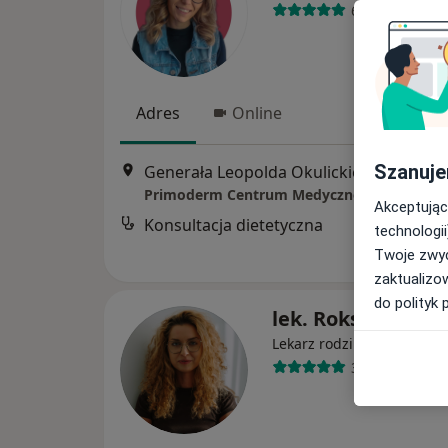
66 opinii
Adres
Online
Szanuje
Generała Leopolda Okulickiego 56/1, Częstoc
Primoderm Centrum Medyczne
Akceptując
Konsultacja dietetyczna
technologii
Twoje zwyc
zaktualizo
do polityk 
lek. Roksana Świą
·
Więcej
Lekarz rodzinny
31 opinii