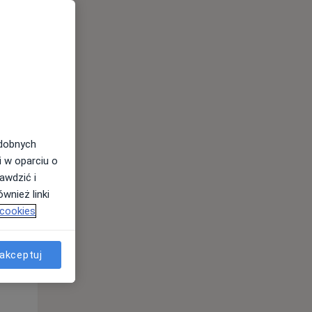
odobnych
i w oparciu o
awdzić i
wnież linki
 cookies
Czw,
Pt,
Sob,
13 Sie
14 Sie
15 Sie
akceptuj