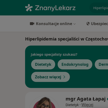
specjaliz
Konsultacje online
Ubezpiec
Hiperlipidemia specjaliści w Częstoch
Jakiego specjalisty szukasz?
Dietetyk
Endokrynolog
Derm
Zobacz więcej
mgr Agata Łapaj
·
Więcej
Dietetyk