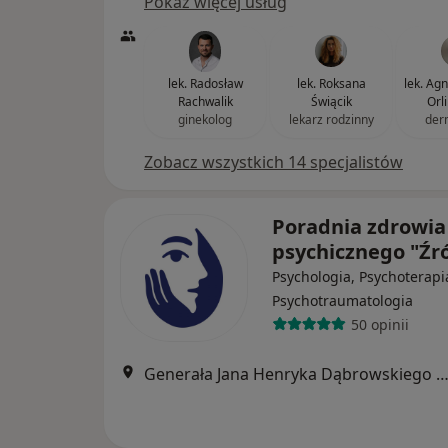
Pokaż więcej usług
lek. Radosław
lek. Roksana
lek. Ag
Rachwalik
Świącik
Orl
ginekolog
lekarz rodzinny
der
Zobacz wszystkich 14 specjalistów
Poradnia zdrowia
psychicznego "Źr
Psychologia, Psychoterapi
Psychotraumatologia
50 opinii
Generała Jana Henryka Dąbrowskiego 18/2, Częstoc