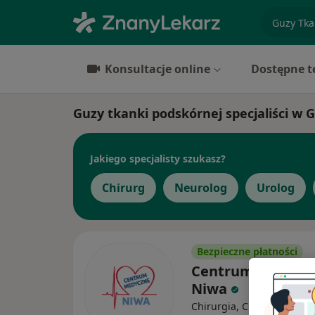
specjaliz
Konsultacje online
Dostępne t
Guzy tkanki podskórnej specjaliści w
Jakiego specjalisty szukasz?
Chirurg
Neurolog
Urolog
Bezpieczne płatności
Centrum Medycz
Niwa
Chirurgia, Chirurgia nacz