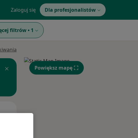
Zaloguj się
Dla profesjonalistów
ęcej filtrów
•
1
ukiwania
Powiększ mapę
Pon,
Wt,
Śr,
10 Sie
11 Sie
12 Sie