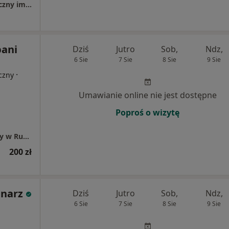
Nowe Techniki Medyczne Szpital Specjalistyczny im. Świętej Rodziny Sp. z o.o.
pani
Dziś
Jutro
Sob,
Ndz,
6 Sie
7 Sie
8 Sie
9 Sie
·
czny
Umawianie online nie jest dostępne
Poproś o wizytę
Poradnia chirurgiczna w Szpitalu św. Rodziny w Rudnej Małej k. Rzeszowa
200 zł
dnarz
Dziś
Jutro
Sob,
Ndz,
6 Sie
7 Sie
8 Sie
9 Sie