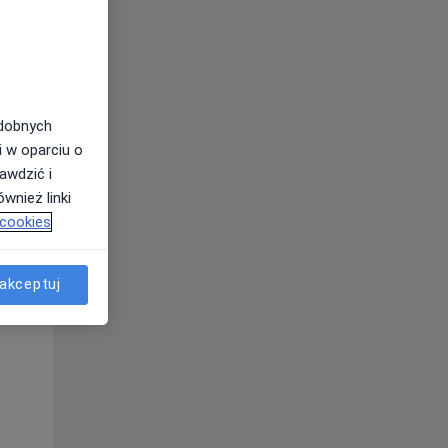
odobnych
i w oparciu o
awdzić i
wnież linki
 cookies
akceptuj
Pon,
Wt,
Śr,
10 Sie
11 Sie
12 Sie