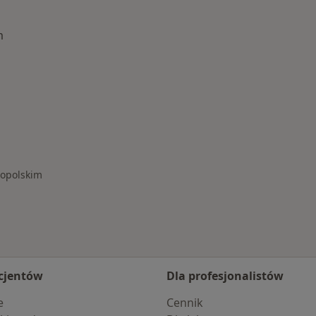
m
łogowie Małopolskim
łopolskim
cjentów
Dla profesjonalistów
e
Cennik