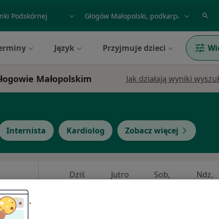
acja, badanie lub nazwisko
miasto lub dzielnica
erminy
Język
Przyjmuje dzieci
Wi
 Głogowie Małopolskim
Jak działają wyniki wysz
Internista
Kardiolog
Zobacz więcej
Dziś
Jutro
Sob,
Ndz,
6 Sie
7 Sie
8 Sie
9 Sie
ne
yniowa,
Umawianie online nie jest dostępne