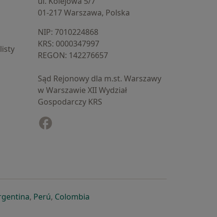
ul. Kolejowa 5/7
01-217 Warszawa, Polska
NIP: ⁠7010224868
KRS: ⁠0000347997
isty
REGON: ⁠142276657
Sąd Rejonowy dla m.st. Warszawy
w Warszawie XII Wydział
Gospodarczy KRS
Facebook
otwiera się w nowej karcie
cie
owej karcie
ię w nowej karcie
iera się w nowej karcie
otwiera się w nowej karcie
otwiera się w nowej karcie
otwiera się w nowej karcie
rgentina
,
Perú
,
Colombia