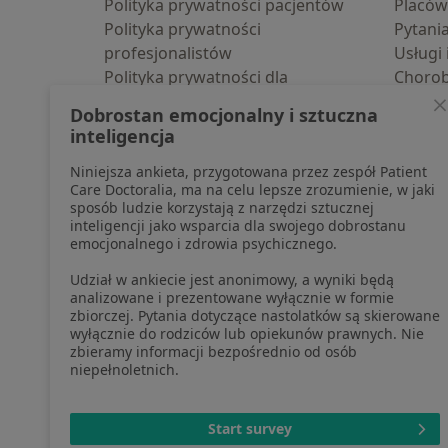
Polityka prywatności pacjentów
Placów
Polityka prywatności
Pytani
profesjonalistów
Usługi 
Polityka prywatności dla
Choro
profesjonalistów, których dane
Pomoc
Dobrostan emocjonalny i sztuczna
pozyskaliśmy samodzielnie
Aplika
inteligencja
Polityka cookies
Blog d
Niniejsza ankieta, przygotowana przez zespół Patient
Jak działają wyniki wyszukiwania
Care Doctoralia, ma na celu lepsze zrozumienie, w jaki
Dostępność
sposób ludzie korzystają z narzędzi sztucznej
O nas
inteligencji jako wsparcia dla swojego dobrostanu
emocjonalnego i zdrowia psychicznego.
Praca
Rekrutujemy!
Partnerzy
Udział w ankiecie jest anonimowy, a wyniki będą
Centrum prasowe
analizowane i prezentowane wyłącznie w formie
zbiorczej. Pytania dotyczące nastolatków są skierowane
Kontakt
wyłącznie do rodziców lub opiekunów prawnych. Nie
zbieramy informacji bezpośrednio od osób
niepełnoletnich.
otwiera się w now
otwiera s
o
Polska
,
Türkiye
,
España
,
Start survey