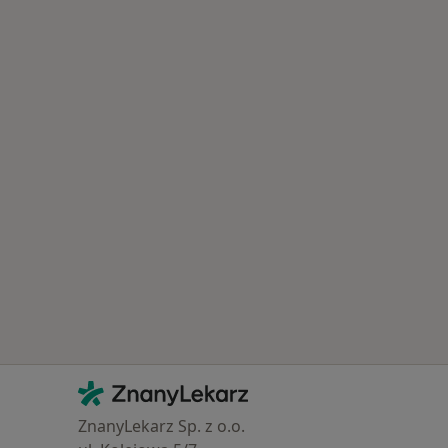
Kontakt
ZnanyLekarz - Strona główna
ZnanyLekarz Sp. z o.o.