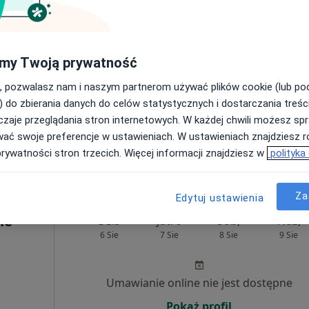
Pokaż profil
Mapa
my Twoją prywatność
200 zł
, pozwalasz nam i naszym partnerom używać plików cookie (lub p
) do zbierania danych do celów statystycznych i dostarczania treśc
zaje przeglądania stron internetowych. W każdej chwili możesz spr
wać swoje preferencje w ustawieniach. W ustawieniach znajdziesz ró
prywatności stron trzecich. Więcej informacji znajdziesz w
polityka
Za
Edytuj ustawienia
ne
Dziś
Jutro
Sob,
Ndz,
6 Sie
7 Sie
8 Sie
9 Sie
Umawianie online nie jest dostępne
Pokaż profil