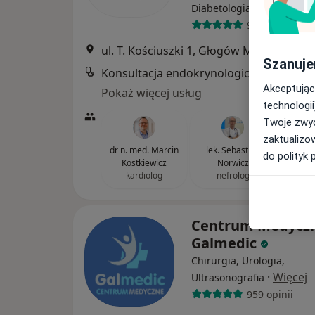
·
Więcej
Diabetologia
99 opinii
ul. T. Kościuszki 1, Głogów Małopolski
•
Szanuje
Konsultacja endokrynologiczna
Akceptując
Pokaż więcej usług
technologii
Twoje zwyc
zaktualizo
dr n. med. Marcin
lek. Sebastian
do polityk 
Kostkiewicz
Norwicz
kardiolog
nefrolog
Centrum Medycz
Galmedic
Chirurgia, Urologia,
·
Więcej
Ultrasonografia
959 opinii