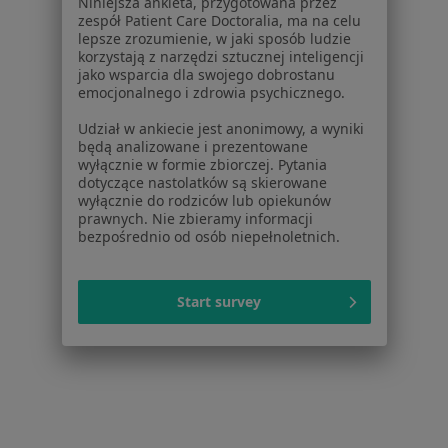
Niniejsza ankieta, przygotowana przez
zespół Patient Care Doctoralia, ma na celu
Powiązane wyszukiwania
lepsze zrozumienie, w jaki sposób ludzie
korzystają z narzędzi sztucznej inteligencji
W pobliżu Rzeszowa
jako wsparcia dla swojego dobrostanu
emocjonalnego i zdrowia psychicznego.
Grzybica w Mielcu
Udział w ankiecie jest anonimowy, a wyniki
Grzybica w Łańcucie
będą analizowane i prezentowane
wyłącznie w formie zbiorczej. Pytania
Grzybica w Dębicy
dotyczące nastolatków są skierowane
wyłącznie do rodziców lub opiekunów
Grzybica w Leżajsku
prawnych. Nie zbieramy informacji
bezpośrednio od osób niepełnoletnich.
Grzybica w Przeworsku
Schorzenia w Rzeszowie
Start survey
Nadciśnienie tętnicze w Rzeszowie
Otyłość w Rzeszowie
Cukrzyca w Rzeszowie
Zaburzenia miesiączkowania w Rzeszowie