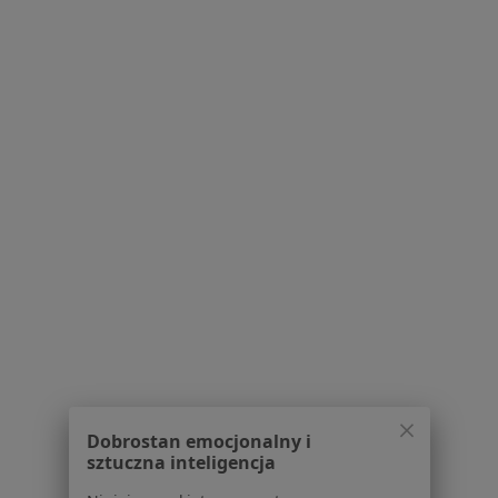
2919 opinii
Kopisto 1, Rzeszów
•
Mapa
Konsultacja stomatologiczna
od 100 zł
Pokaż więcej usług
lek. Joanna Muda-
dr n. med. Klaudia
lek. Anna Małek
Urban
Tutka-Prystupa
dermatolog
dermatolog
dermatolog
Zobacz wszystkich 30 specjalistów
Brak dostępnych specjalistów z wolnymi terminami w tym centrum medycznym.
Pokaż profil
Dobrostan emocjonalny i
sztuczna inteligencja
1
2