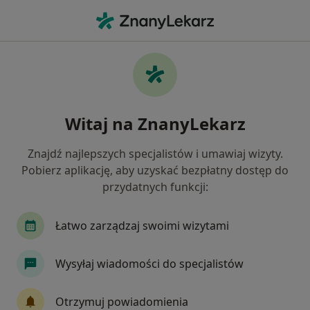
Me
Grzybica • Rzeszów, podkarpackie
Filtry
• 1
Ubezpieczenie
Map
Grzybica specjaliści w Rzeszowie
Witaj na ZnanyLekarz
Jak działają wyniki wyszukiwania
Znajdź najlepszych specjalistów i umawiaj wizyty.
Pobierz aplikację, aby uzyskać bezpłatny dostęp do
Jakiego specjalisty szukasz?
przydatnych funkcji:
Dermatolog
Wenerolog
Dermatolog dziec
Łatwo zarządzaj swoimi wizytami
Wysyłaj wiadomości do specjalistów
Otrzymuj powiadomienia