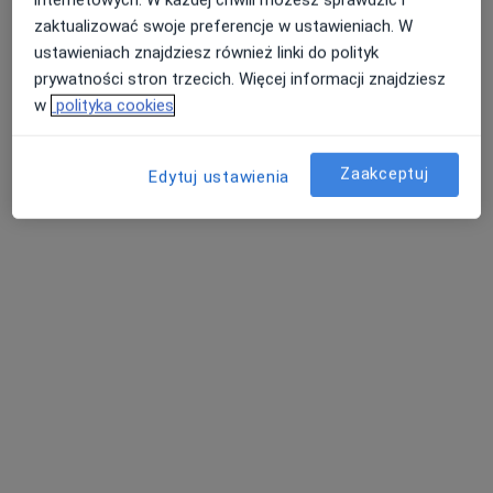
zaktualizować swoje preferencje w ustawieniach. W
ustawieniach znajdziesz również linki do polityk
prywatności stron trzecich. Więcej informacji znajdziesz
w
polityka cookies
Zaakceptuj
Edytuj ustawienia
lek. Gabriela Piotrowska (Żuk)
W trakcie specjalizacji (Dermatolog), W trakcie specjalizacji
·
Więcej
(Wenerolog)
41 opinii
Litewska 4C, Rzeszów
•
Mapa
HSM Clinic Rzeszów
Konsultacja dermatologiczna
200 zł
Specjalista nie oferuje umawiania online pod tym adresem.