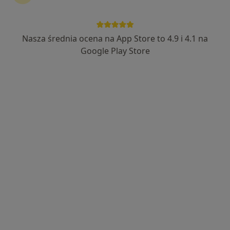
Nasza średnia ocena na App Store to 4.9 i 4.1 na
lek. Katarzyna Stępień
Google Play Store
·
Więcej
Dermatolog, Dermatolog dziecięcy, Wenerolog
393 opinie
Zenitowa 2, Rzeszów
•
Mapa
Specjalistyczna Praktyka Lekarska Katarzyna Stępień
Konsultacja dermatologiczna
200 zł
Specjalista nie oferuje umawiania online pod tym adresem.
Poproś o wizytę