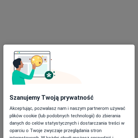
mgr Natalia Bator
·
Więcej
Dietetyk
350 opinii
Adres
Online
Rejtana 53A, Rzeszów
•
Mapa
Szanujemy Twoją prywatność
Centrum Leczenia Dietetycznego
Akceptując, pozwalasz nam i naszym partnerom używać
Konsultacja dietetyczna (pierwsza wizyta)
170 zł
plików cookie (lub podobnych technologii) do zbierania
Specjalista nie oferuje umawiania online pod tym adresem.
danych do celów statystycznych i dostarczania treści w
oparciu o Twoje zwyczaje przeglądania stron
Poproś o wizytę
internetowych. W każdej chwili możesz sprawdzić i