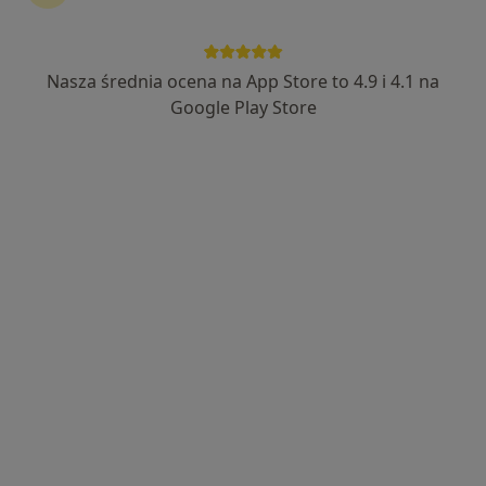
Nasza średnia ocena na App Store to 4.9 i 4.1 na
lek. Ewa Mikuła
Google Play Store
Dermatolog, Lekarz wykonujący zabiegi medycyny estetycznej
·
Więcej
166 opinii
Adres
Online
ul. ZYGMUNTOWSKA 12/3 Rzeszów, Rzeszów
•
Mapa
Prywatny Gabinet Dermatologiczny
Konsultacja dermatologiczna (pierwsza wizyta)
250 zł
Specjalista nie oferuje umawiania online pod tym adresem.
Poproś o wizytę