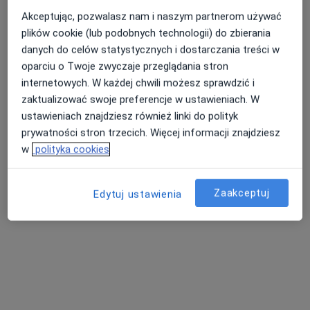
Specjalista nie oferuje umawiania online pod tym adresem.
Akceptując, pozwalasz nam i naszym partnerom używać
plików cookie (lub podobnych technologii) do zbierania
Poproś o wizytę
danych do celów statystycznych i dostarczania treści w
oparciu o Twoje zwyczaje przeglądania stron
internetowych. W każdej chwili możesz sprawdzić i
zaktualizować swoje preferencje w ustawieniach. W
ustawieniach znajdziesz również linki do polityk
prywatności stron trzecich. Więcej informacji znajdziesz
w
polityka cookies
Zaakceptuj
Edytuj ustawienia
lek. Joanna Muda-Urban
·
Więcej
Dermatolog, Dermatolog dziecięcy
103 opinie
Adres 1
Adres 2
Adres 3
Stanisława Jabłońskiego 2, Rzeszów
•
Mapa