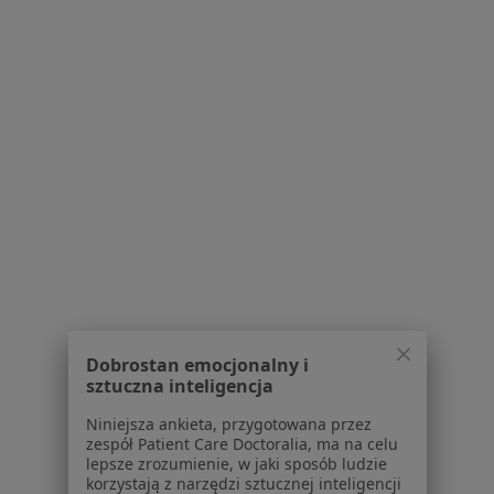
Dermatolog, Lekarz wykonujący zabiegi medycyny estetycznej
·
Więcej
35 opinii
Tadeusza Rejtana 53, Rzeszów
•
Mapa
IP CLINIQ Instytut Piękna
Konsultacja dermatologiczna
300 zł
Specjalista nie oferuje umawiania online pod tym adresem.
Poproś o wizytę
Powiązane wyszukiwania
Dobrostan emocjonalny i
Schorzenia w Rzeszowie
sztuczna inteligencja
Nadciśnienie tętnicze w Rzeszowie
Niniejsza ankieta, przygotowana przez
zespół Patient Care Doctoralia, ma na celu
Otyłość w Rzeszowie
lepsze zrozumienie, w jaki sposób ludzie
korzystają z narzędzi sztucznej inteligencji