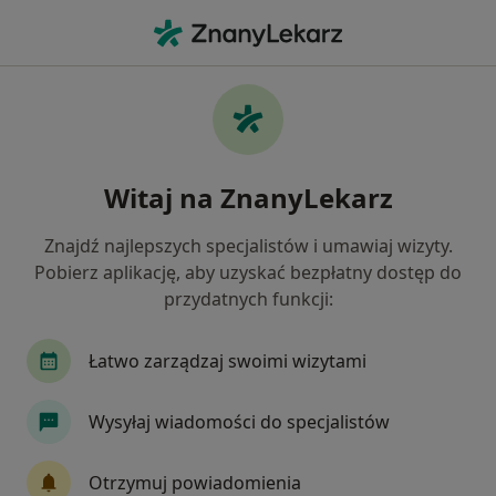
Me
Grzybica Paznokci • Rzeszów, podkarpackie
Filtry
• 1
Ubezpieczenie
Map
Grzybica paznokci specjaliści w Rzeszowie
Witaj na ZnanyLekarz
Jak działają wyniki wyszukiwania
Znajdź najlepszych specjalistów i umawiaj wizyty.
Pobierz aplikację, aby uzyskać bezpłatny dostęp do
Jakiego specjalisty szukasz?
przydatnych funkcji:
Dermatolog
Ortopeda
Urolog
Gineko
Łatwo zarządzaj swoimi wizytami
Wysyłaj wiadomości do specjalistów
Otrzymuj powiadomienia