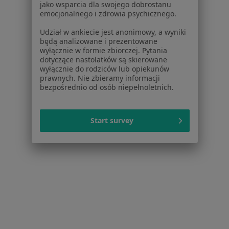
Cukrzyca w Rzeszowie
jako wsparcia dla swojego dobrostanu
emocjonalnego i zdrowia psychicznego.
Zaburzenia miesiączkowania w Rzeszowie
Udział w ankiecie jest anonimowy, a wyniki
Niewydolność serca w Rzeszowie
będą analizowane i prezentowane
wyłącznie w formie zbiorczej. Pytania
Więcej (15)
dotyczące nastolatków są skierowane
Więcej w kategorii: Schorzenia w Rzeszowie
wyłącznie do rodziców lub opiekunów
prawnych. Nie zbieramy informacji
bezpośrednio od osób niepełnoletnich.
Grzybica Paznokci Specjaliści W Rzeszowie
Start survey
Serwis
Regulamin
Polityka prywatności pacjentów
Polityka prywatności profesjonalistów