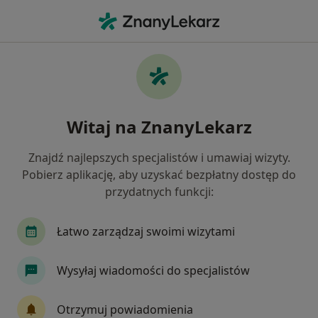
Me
Fobia Społeczna • Elbląg, warmińsko-mazurskie
Filtry
• 1
Ubezpieczenie
Map
Fobia społeczna specjaliści w Elblągu
Witaj na ZnanyLekarz
Jak działają wyniki wyszukiwania
Znajdź najlepszych specjalistów i umawiaj wizyty.
Pobierz aplikację, aby uzyskać bezpłatny dostęp do
Jakiego specjalisty szukasz?
przydatnych funkcji:
Psycholog
Psychoterapeuta
Psycholog dz
Łatwo zarządzaj swoimi wizytami
Wysyłaj wiadomości do specjalistów
Otrzymuj powiadomienia