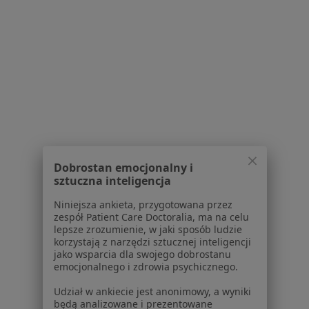
mgr Karolina Zagała
psycholog
Brak dostępnych specjalistów z wolnymi terminami w tym centrum medycznym.
Pokaż profil
1
2
Dobrostan emocjonalny i
Powiązane wyszukiwania
sztuczna inteligencja
W pobliżu Elbląga
Niniejsza ankieta, przygotowana przez
zespół Patient Care Doctoralia, ma na celu
Fobia społeczna w Tczewie
lepsze zrozumienie, w jaki sposób ludzie
korzystają z narzędzi sztucznej inteligencji
Fobia społeczna w Nowym Dworze Gdańskim
jako wsparcia dla swojego dobrostanu
emocjonalnego i zdrowia psychicznego.
Fobia społeczna w Malborku
Udział w ankiecie jest anonimowy, a wyniki
Fobia społeczna w
będą analizowane i prezentowane