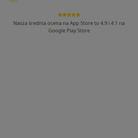
Nasza średnia ocena na App Store to 4.9 i 4.1 na
mgr Ewelina Majchrzak
Google Play Store
·
Więcej
Psychoterapeuta certyfikowany
18 opinii
Adres
Online
Królewiecka 88/129, Elbląg
•
Mapa
Psychoterapia Ewelina Majchrzak
Konsultacja psychoterapeutyczna
od 250 zł
Specjalista nie oferuje umawiania online pod tym adresem.
Poproś o wizytę