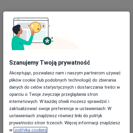
Specjalista nie oferuje umawiania online pod tym adresem.
Poproś o wizytę
Szanujemy Twoją prywatność
Akceptując, pozwalasz nam i naszym partnerom używać
plików cookie (lub podobnych technologii) do zbierania
mgr Ewelina Dżugan
danych do celów statystycznych i dostarczania treści w
·
Więcej
Psycholog, Psychoterapeuta certyfikowany
oparciu o Twoje zwyczaje przeglądania stron
61 opinii
internetowych. W każdej chwili możesz sprawdzić i
zaktualizować swoje preferencje w ustawieniach. W
Adres
Online
ustawieniach znajdziesz również linki do polityk
prywatności stron trzecich. Więcej informacji znajdziesz
Łowicka 13, Elbląg
•
Mapa
w
polityka cookies