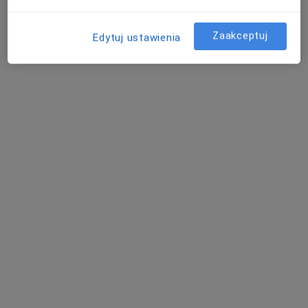
Gabinet Psychologiczno-Terapeutyczny AZYL Ewelina Dżugan
Konsultacja psychologiczna
200 zł
Zaakceptuj
Edytuj ustawienia
Specjalista nie oferuje umawiania online pod tym adresem.
Poproś o wizytę
Bezpieczne płatności
mgr Dariusz Rochun
·
Więcej
Psycholog, Psychoterapeuta, Psycholog dziecięcy
24 opinie