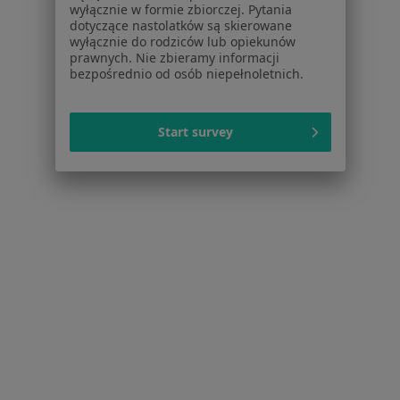
wyłącznie w formie zbiorczej. Pytania
dotyczące nastolatków są skierowane
Schorzenia w Elblągu
wyłącznie do rodziców lub opiekunów
Depresja w Elblągu
prawnych. Nie zbieramy informacji
bezpośrednio od osób niepełnoletnich.
Kryzys emocjonalny w Elblągu
Zaburzenia emocjonalne w Elblągu
Start survey
Zaburzenia nastroju w Elblągu
Zaburzenia lękowe w Elblągu
Więcej (15)
Więcej w kategorii: Schorzenia w Elblągu
Fobia Społeczna Specjaliści W Elblągu