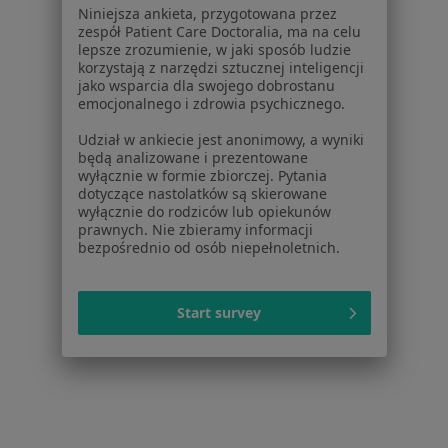
Pomoc
Niniejsza ankieta, przygotowana przez
Aplikacje mobilne
zespół Patient Care Doctoralia, ma na celu
lepsze zrozumienie, w jaki sposób ludzie
Blog dla pacjentów
korzystają z narzędzi sztucznej inteligencji
jako wsparcia dla swojego dobrostanu
Dla profesjonalistów
emocjonalnego i zdrowia psychicznego.
Cennik
Udział w ankiecie jest anonimowy, a wyniki
Dla lekarzy
będą analizowane i prezentowane
wyłącznie w formie zbiorczej. Pytania
Dla placówek medycznych
dotyczące nastolatków są skierowane
Noa Notes
nowość
wyłącznie do rodziców lub opiekunów
Baza wiedzy
prawnych. Nie zbieramy informacji
bezpośrednio od osób niepełnoletnich.
Centrum Pomocy dla Specjalisty
Kontakt
ZnanyLekarz - Strona główna
Start survey
ZnanyLekarz Sp. z o.o.
ul. Kolejowa 5/7
01-217 Warszawa, Polska
NIP: ⁠7010224868