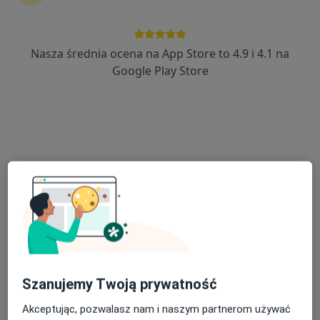
Nasza średnia ocena na App Store to 4.9 i 4.1 na
Grzegorz Sulej
Google Play Store
·
Więcej
Psycholog
Adres
Online
Lorentowicza 6/1, Ciechocinek
•
Mapa
Gabinet Psychologiczny
Konsultacja psychologiczna
110 zł
Specjalista nie oferuje umawiania online pod tym adresem.
Poproś o wizytę
Szanujemy Twoją prywatność
Akceptując, pozwalasz nam i naszym partnerom używać