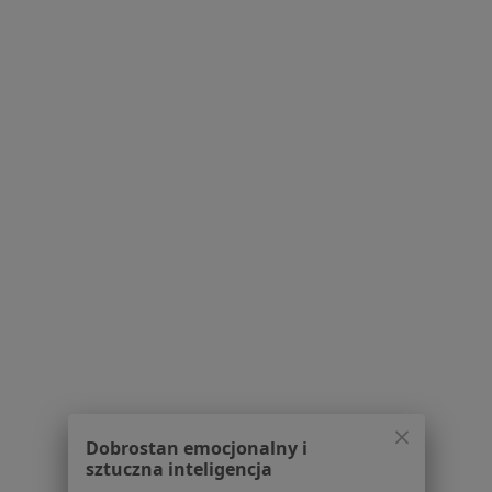
Polityka prywatności profesjonalistów
Polityka prywatności dla profesjonalistów, których
dane pozyskaliśmy samodzielnie
Polityka cookies
Jak działają wyniki wyszukiwania
Dostępność
O nas
Praca
Rekrutujemy!
Partnerzy
Centrum prasowe
Kontakt
Dla pacjentów
Lekarze
Placówki medyczne
Pytania i odpowiedzi
Usługi i zabiegi
Dobrostan emocjonalny i
sztuczna inteligencja
Choroby