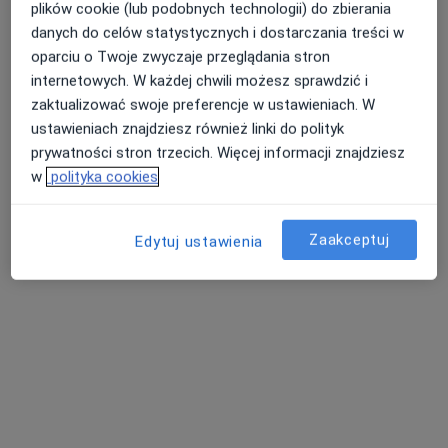
plików cookie (lub podobnych technologii) do zbierania
danych do celów statystycznych i dostarczania treści w
oparciu o Twoje zwyczaje przeglądania stron
internetowych. W każdej chwili możesz sprawdzić i
zaktualizować swoje preferencje w ustawieniach. W
dr n. med. Ewa Winczyk
ustawieniach znajdziesz również linki do polityk
·
Więcej
Lekarz rodzinny, Geriatra
prywatności stron trzecich. Więcej informacji znajdziesz
99 opinii
w
polityka cookies
Adres 1
Adres 2
Online
Zaakceptuj
Edytuj ustawienia
LEKARZ RODZINNY, GERIATRA Lipowa 2, Ciechocinek
•
Mapa
NZOZ Praktyka Lekarska Ewa Winczyk
Konsultacja geriatryczna
od 300 zł
Specjalista nie oferuje umawiania online pod tym adresem.
Poproś o wizytę