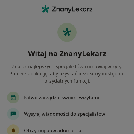
Me
Depresja • Ciechocinek, kujawsko-pomorskie
Filtry
• 1
Mapa
Depresja specjaliści w Ciechocinku
Witaj na ZnanyLekarz
Jak działają wyniki wyszukiwania
Znajdź najlepszych specjalistów i umawiaj wizyty.
Pobierz aplikację, aby uzyskać bezpłatny dostęp do
Jakiego specjalisty szukasz?
przydatnych funkcji:
Psycholog
Geriatra
Lekarz rodzinny
Łatwo zarządzaj swoimi wizytami
Wysyłaj wiadomości do specjalistów
Otrzymuj powiadomienia