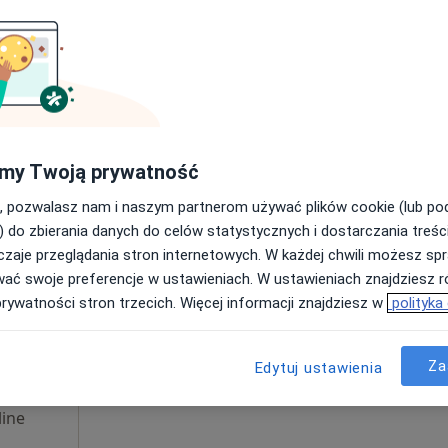
Poproś o wizytę
Specjalistyczny Gabinet Pediatryczny Andrzej Pękacki
my Twoją prywatność
300 zł
, pozwalasz nam i naszym partnerom używać plików cookie (lub p
) do zbierania danych do celów statystycznych i dostarczania treśc
zaje przeglądania stron internetowych. W każdej chwili możesz spr
Dziś
Jutro
Sob,
Ndz,
wać swoje preferencje w ustawieniach. W ustawieniach znajdziesz ró
6 Sie
7 Sie
8 Sie
9 Sie
ki
prywatności stron trzecich. Więcej informacji znajdziesz w
polityka
karz
cej
Umawianie online nie jest dostępne
Za
Edytuj ustawienia
Poproś o wizytę
ine