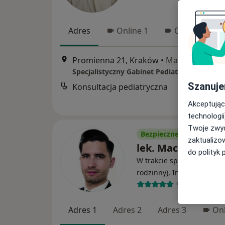
Adres
Online 1
Online 2
Promienna 21, Kraków
•
Mapa
Szanuje
Konsultacja pediatryczna
Akceptując
technologii
Twoje zwyc
Bezpieczne płatności
zaktualizo
lek. Maciej Małec
do polityk 
W trakcie specjalizacji (Le
·
Wię
rodzinny), Internista
99 opinii
Adres 1
Adres 2
Adres 3
Onl