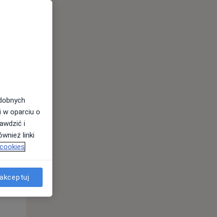
odobnych
i w oparciu o
awdzić i
Pon,
Wt,
Śr,
wnież linki
10 Sie
11 Sie
12 Sie
 cookies
akceptuj