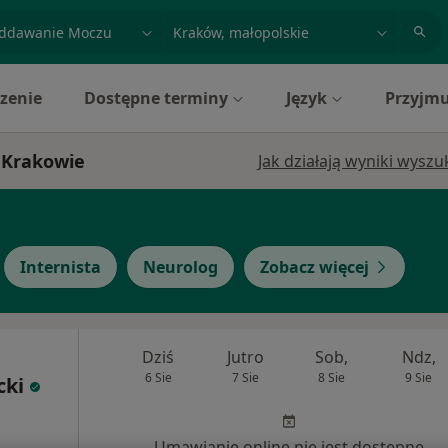
acja, badanie lub nazwisko
miasto lub dzielnica
zenie
Dostępne terminy
Język
Przyjmu
 Krakowie
Jak działają wyniki wysz
Internista
Neurolog
Zobacz więcej
Dziś
Jutro
Sob,
Ndz,
6 Sie
7 Sie
8 Sie
9 Sie
cki
Umawianie online nie jest dostępne