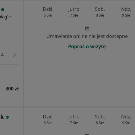
Dziś
Jutro
Sob,
Ndz,
6 Sie
7 Sie
8 Sie
9 Sie
·
olog)
Umawianie online nie jest dostępne
Poproś o wizytę
 4
Adres 5
300 zł
ek
Dziś
Jutro
Sob,
Ndz,
6 Sie
7 Sie
8 Sie
9 Sie