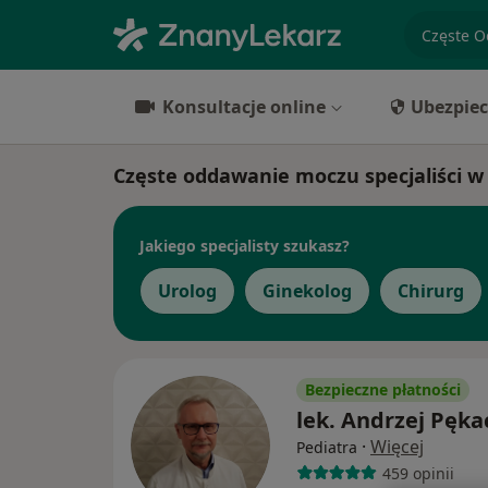
specjaliz
Konsultacje online
Ubezpiec
Częste oddawanie moczu specjaliści w
Jakiego specjalisty szukasz?
Urolog
Ginekolog
Chirurg
Bezpieczne płatności
lek. Andrzej Pęka
·
Więcej
Pediatra
459 opinii