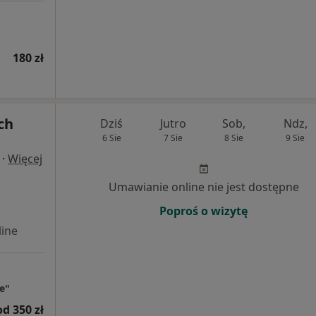
180 zł
ch
Dziś
Jutro
Sob,
Ndz,
6 Sie
7 Sie
8 Sie
9 Sie
·
Więcej
Umawianie online nie jest dostępne
Poproś o wizytę
ine
e"
od 350 zł