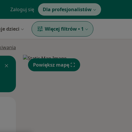
Zaloguj się
Dla profesjonalistów
je dzieci
Więcej filtrów
•
1
ukiwania
Powiększ mapę
Pon,
Wt,
Śr,
10 Sie
11 Sie
12 Sie