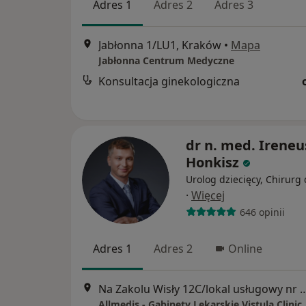
Adres 1
Adres 2
Adres 3
Jabłonna 1/LU1, Kraków
•
Mapa
Jabłonna Centrum Medyczne
Konsultacja ginekologiczna
dr n. med. Ireneu
Honkisz
Urolog dziecięcy, Chirurg 
·
Więcej
646 opinii
Adres 1
Adres 2
Online
Na Zakolu Wisły 12C/lokal usługo
Allmedis - Gabinety Lekarskie Vistula Clinic