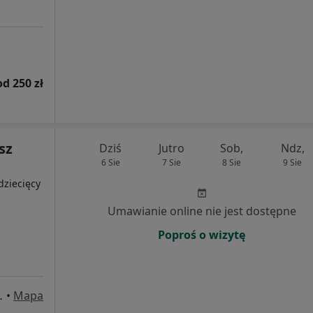
od 250 zł
sz
Dziś
Jutro
Sob,
Ndz,
6 Sie
7 Sie
8 Sie
9 Sie
dziecięcy
Umawianie online nie jest dostępne
Poproś o wizytę
wy nr 2, Kraków
•
Mapa