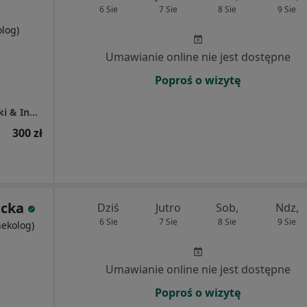
6 Sie
7 Sie
8 Sie
9 Sie
olog)
Umawianie online nie jest dostępne
Poproś o wizytę
Specjalistyczne Gabinety Medyczne Hamerski & Inglot
300 zł
icka
Dziś
Jutro
Sob,
Ndz,
6 Sie
7 Sie
8 Sie
9 Sie
nekolog)
Umawianie online nie jest dostępne
Poproś o wizytę