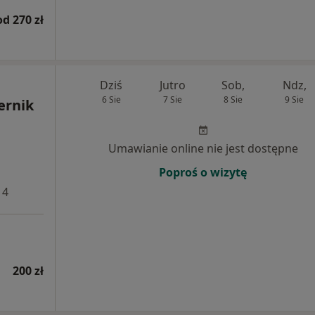
od 270 zł
Dziś
Jutro
Sob,
Ndz,
6 Sie
7 Sie
8 Sie
9 Sie
ernik
Umawianie online nie jest dostępne
Poproś o wizytę
 4
200 zł