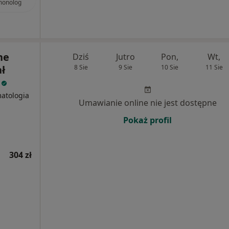
monolog
ne
Dziś
Jutro
Pon,
Wt,
ł
8 Sie
9 Sie
10 Sie
11 Sie
i
matologia
Umawianie online nie jest dostępne
Pokaż profil
304 zł