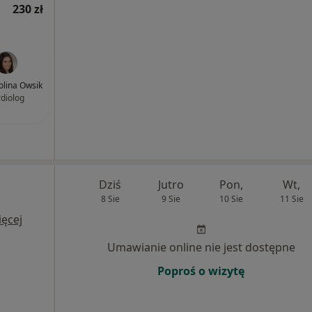
230 zł
rolina Owsik
rdiolog
Dziś
Jutro
Pon,
Wt,
8 Sie
9 Sie
10 Sie
11 Sie
ęcej
Umawianie online nie jest dostępne
Poproś o wizytę