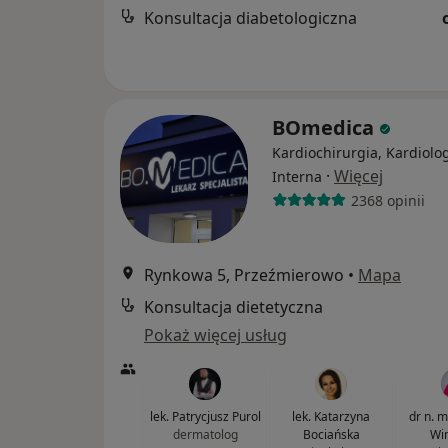
Konsultacja diabetologiczna
BOmedica
Kardiochirurgia, Kardiolog
·
Więcej
Interna
2368 opinii
Rynkowa 5, Przeźmierowo
•
Mapa
Konsultacja dietetyczna
Pokaż więcej usług
lek. Patrycjusz Purol
lek. Katarzyna
dr n. 
dermatolog
Bociańska
Win