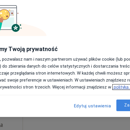
Poproś o wizytę
a
my Twoją prywatność
300 zł
, pozwalasz nam i naszym partnerom używać plików cookie (lub p
) do zbierania danych do celów statystycznych i dostarczania treśc
zaje przeglądania stron internetowych. W każdej chwili możesz spr
Dziś
Jutro
Pon,
Wt,
wać swoje preferencje w ustawieniach. W ustawieniach znajdziesz ró
8 Sie
9 Sie
10 Sie
11 Sie
ie
prywatności stron trzecich. Więcej informacji znajdziesz w
polityka
a,
Umawianie online nie jest dostępne
Za
Edytuj ustawienia
Pokaż profil
a