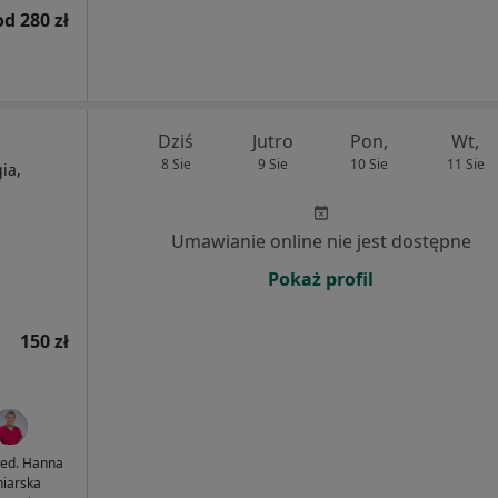
od 280 zł
Dziś
Jutro
Pon,
Wt,
8 Sie
9 Sie
10 Sie
11 Sie
ia,
Umawianie online nie jest dostępne
Pokaż profil
150 zł
med. Hanna
iarska