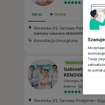
275 opinii
Adres
Online
Florencka 2/5, Tarnowo Podgórne
•
Map
Gabinety Lekarskie RENOVATIO-MED
Szanuje
Konsultacja chirurgiczna
Akceptując
technologii
Twoje zwyc
Bezpieczne płatności
zaktualizo
Gabinety Lekarsk
do polityk 
RENOVATIO-MED
Chirurgia, Hipertensjologi
·
Więcej
Interna
1355 opinii
Florencka 2/5, Tarnowo Podgórne
•
Map