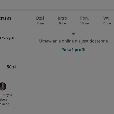
trum
Dziś
Jutro
Pon,
Wt,
8 Sie
9 Sie
10 Sie
11 Sie
·
ekologia
Umawianie online nie jest dostępne
Pokaż profil
50 zł
Katarzyna
ebula
ekolog