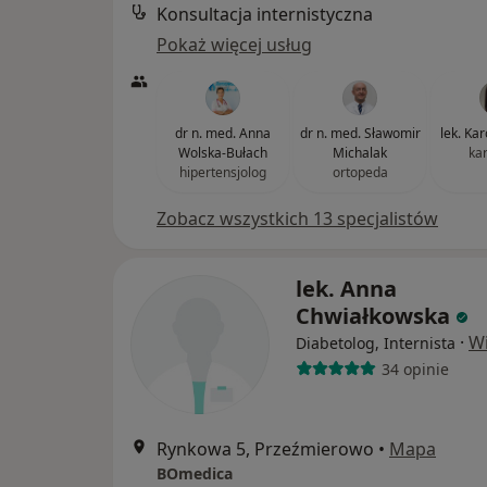
Konsultacja internistyczna
Pokaż więcej usług
dr n. med. Anna
dr n. med. Sławomir
lek. Ka
Wolska-Bułach
Michalak
ka
hipertensjolog
ortopeda
Zobacz wszystkich 13 specjalistów
lek. Anna
Chwiałkowska
·
Wi
Diabetolog, Internista
34 opinie
Rynkowa 5, Przeźmierowo
•
Mapa
BOmedica