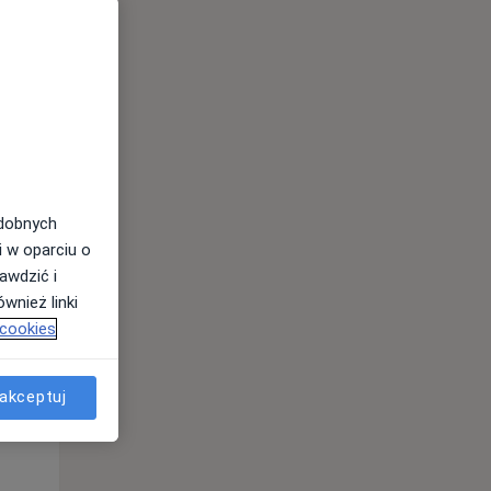
odobnych
i w oparciu o
awdzić i
Śr,
Czw,
Pt,
wnież linki
12 Sie
13 Sie
14 Sie
 cookies
akceptuj