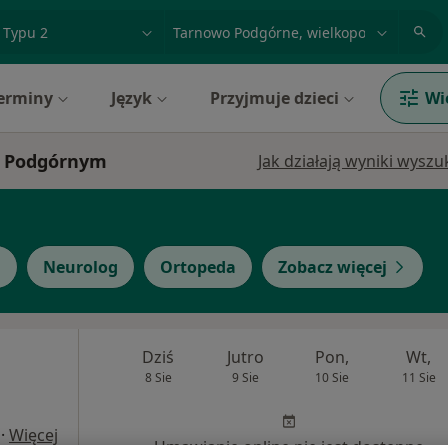
acja, badanie lub nazwisko
miasto lub dzielnica
erminy
Język
Przyjmuje dzieci
Wi
ie Podgórnym
Jak działają wyniki wysz
g
Neurolog
Ortopeda
Zobacz więcej
Dziś
Jutro
Pon,
Wt,
8 Sie
9 Sie
10 Sie
11 Sie
·
Więcej
Umawianie online nie jest dostępne