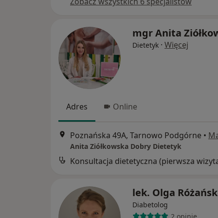
Zobacz wszystkich 6 specjalistów
mgr Anita Ziółko
·
Więcej
Dietetyk
Adres
Online
Poznańska 49A, Tarnowo Podgórne
•
M
Anita Ziółkowska Dobry Dietetyk
Konsultacja dietetyczna (pierwsza wizyt
lek. Olga Różańs
Diabetolog
2 opinie