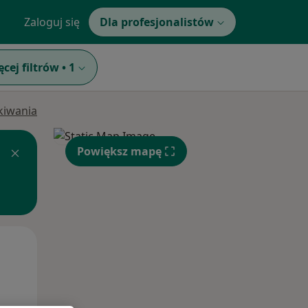
Zaloguj się
Dla profesjonalistów
ęcej filtrów
•
1
ukiwania
Powiększ mapę
Śr,
Czw,
Pt,
12 Sie
13 Sie
14 Sie