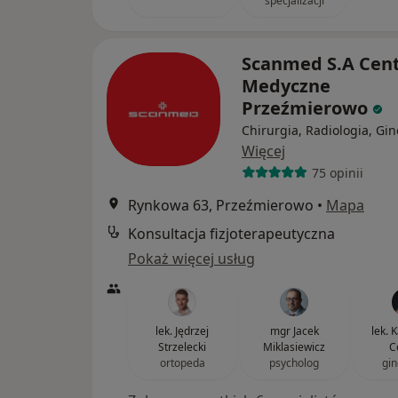
specjalizacji
Scanmed S.A Cen
Medyczne
Przeźmierowo
Chirurgia, Radiologia, Gin
Więcej
75 opinii
Rynkowa 63, Przeźmierowo
•
Mapa
Konsultacja fizjoterapeutyczna
Pokaż więcej usług
lek. Jędrzej
mgr Jacek
lek. 
Strzelecki
Miklasiewicz
C
ortopeda
psycholog
gin