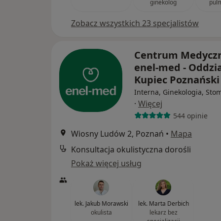
ginekolog
pul
Zobacz wszystkich 23 specjalistów
Centrum Medycz
enel-med - Oddzia
Kupiec Poznańsk
Interna, Ginekologia, Sto
·
Więcej
544 opinie
Wiosny Ludów 2, Poznań
•
Mapa
Konsultacja okulistyczna dorośli
Pokaż więcej usług
lek. Jakub Morawski
lek. Marta Derbich
okulista
lekarz bez