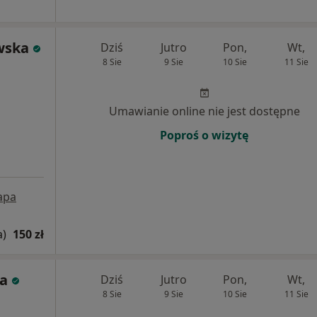
wska
Dziś
Jutro
Pon,
Wt,
8 Sie
9 Sie
10 Sie
11 Sie
Umawianie online nie jest dostępne
Poproś o wizytę
apa
a)
150 zł
ka
Dziś
Jutro
Pon,
Wt,
8 Sie
9 Sie
10 Sie
11 Sie