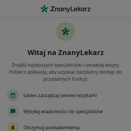
Me
Chrapanie • Nysa, opolskie
Filtry
• 1
Ubezpieczenie
Map
Chrapanie specjaliści w Nysie
Witaj na ZnanyLekarz
Jak działają wyniki wyszukiwania
Znajdź najlepszych specjalistów i umawiaj wizyty.
Pobierz aplikację, aby uzyskać bezpłatny dostęp do
Jakiego specjalisty szukasz?
przydatnych funkcji:
Laryngolog
Internista
Ginekolog
Kar
Łatwo zarządzaj swoimi wizytami
Wysyłaj wiadomości do specjalistów
Otrzymuj powiadomienia