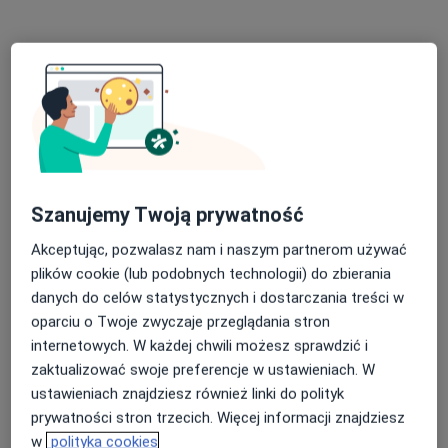
Robert Stępień
·
Więcej
Laryngolog
68 opinii
Szanujemy Twoją prywatność
Ogrodowa 2a, Prudnik
•
Mapa
Optima Medycyna w Prudniku
Akceptując, pozwalasz nam i naszym partnerom używać
Konsultacja laryngologiczna
Brak ceny
plików cookie (lub podobnych technologii) do zbierania
danych do celów statystycznych i dostarczania treści w
Specjalista nie oferuje umawiania online pod tym adresem.
oparciu o Twoje zwyczaje przeglądania stron
internetowych. W każdej chwili możesz sprawdzić i
Poproś o wizytę
zaktualizować swoje preferencje w ustawieniach. W
ustawieniach znajdziesz również linki do polityk
prywatności stron trzecich. Więcej informacji znajdziesz
w
polityka cookies