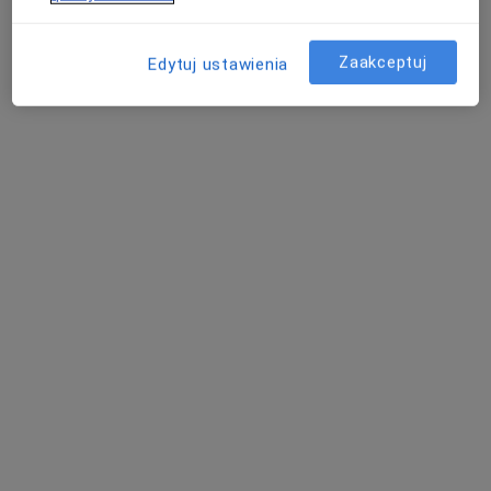
Zaakceptuj
Edytuj ustawienia
dr n. med. Michał Lubszczyk
·
Więcej
Laryngolog
11 opinii
Adres 1
Adres 2
Świętego Piotra 1, Nysa
•
Mapa
Zespół Opieki Zdrowotnej w Nysie
Konsultacja laryngologiczna
Brak ceny
Specjalista nie oferuje umawiania online pod tym adresem.
Poproś o wizytę