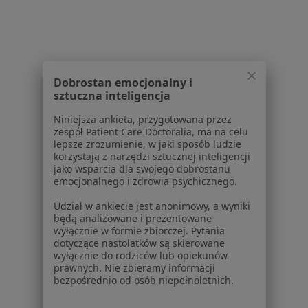
Polityka prywatności dla profesjonalistów, których
dane pozyskaliśmy samodzielnie
Polityka cookies
Jak działają wyniki wyszukiwania
Dostępność
Dobrostan emocjonalny i
sztuczna inteligencja
O nas
Praca
Rekrutujemy!
Niniejsza ankieta, przygotowana przez
Partnerzy
zespół Patient Care Doctoralia, ma na celu
lepsze zrozumienie, w jaki sposób ludzie
Centrum prasowe
korzystają z narzędzi sztucznej inteligencji
Kontakt
jako wsparcia dla swojego dobrostanu
emocjonalnego i zdrowia psychicznego.
Dla pacjentów
Udział w ankiecie jest anonimowy, a wyniki
Lekarze
będą analizowane i prezentowane
Placówki medyczne
wyłącznie w formie zbiorczej. Pytania
dotyczące nastolatków są skierowane
Pytania i odpowiedzi
wyłącznie do rodziców lub opiekunów
Usługi i zabiegi
prawnych. Nie zbieramy informacji
Choroby
bezpośrednio od osób niepełnoletnich.
Pomoc