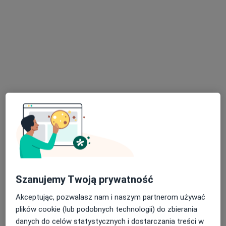
lek. Aneta Sokół-Pankowska
·
Więcej
Laryngolog
1059 opinii
Adres 1
Adres 2
Otylii Szczukowskiej 7, Wejherowo
•
Mapa
Centrum Medyczne JKmed Wejherowo
Konsultacja laryngologiczna
od 250 zł
Specjalista nie oferuje umawiania online pod tym adresem.
Poproś o wizytę
Szanujemy Twoją prywatność
Akceptując, pozwalasz nam i naszym partnerom używać
plików cookie (lub podobnych technologii) do zbierania
danych do celów statystycznych i dostarczania treści w