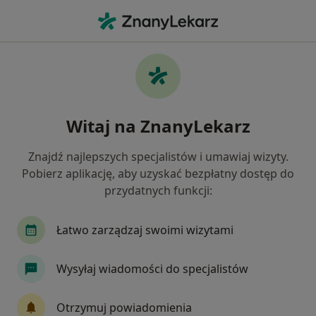
Me
Choroby Zatok • Wejherowo, pomorskie
Filtry
• 1
Ubezpieczenie
Map
Choroby zatok specjaliści w Wejherowie
Witaj na ZnanyLekarz
Jak działają wyniki wyszukiwania
Znajdź najlepszych specjalistów i umawiaj wizyty.
Pobierz aplikację, aby uzyskać bezpłatny dostęp do
Jakiego specjalisty szukasz?
przydatnych funkcji:
Laryngolog
Pediatra
Radiolog
Alerg
Łatwo zarządzaj swoimi wizytami
Wysyłaj wiadomości do specjalistów
Otrzymuj powiadomienia