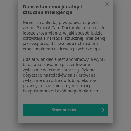
Polityka prywatności pacjentów
Dobrostan emocjonalny i
Polityka prywatności profesjonalistów
sztuczna inteligencja
Polityka prywatności dla profesjonalistów, których
Niniejsza ankieta, przygotowana przez
dane pozyskaliśmy samodzielnie
zespół Patient Care Doctoralia, ma na celu
Polityka cookies
lepsze zrozumienie, w jaki sposób ludzie
korzystają z narzędzi sztucznej inteligencji
Jak działają wyniki wyszukiwania
jako wsparcia dla swojego dobrostanu
Dostępność
emocjonalnego i zdrowia psychicznego.
O nas
Udział w ankiecie jest anonimowy, a wyniki
Praca
Rekrutujemy!
będą analizowane i prezentowane
Partnerzy
wyłącznie w formie zbiorczej. Pytania
Centrum prasowe
dotyczące nastolatków są skierowane
wyłącznie do rodziców lub opiekunów
Kontakt
prawnych. Nie zbieramy informacji
bezpośrednio od osób niepełnoletnich.
Dla pacjentów
Lekarze
Start survey
Placówki medyczne
Pytania i odpowiedzi
Usługi i zabiegi