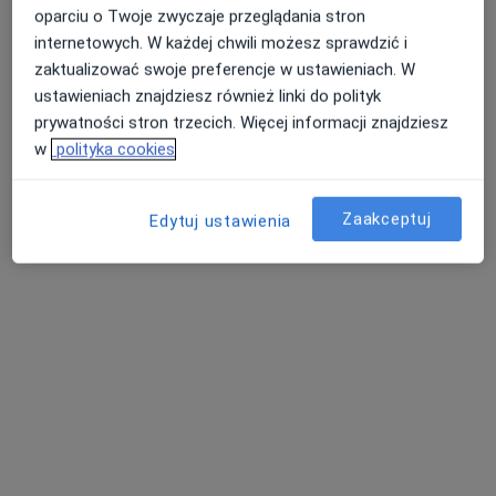
oparciu o Twoje zwyczaje przeglądania stron
internetowych. W każdej chwili możesz sprawdzić i
zaktualizować swoje preferencje w ustawieniach. W
ustawieniach znajdziesz również linki do polityk
prywatności stron trzecich. Więcej informacji znajdziesz
Alerga, Maria Barzowska Bielska i
w
polityka cookies
Elżbieta Skóra s.c.
·
Więcej
Alergologia, Pediatria, Dermatologia
Zaakceptuj
Edytuj ustawienia
531 opinii
I Brygady Pancernej Wojska Polskiego 10, Wejherowo
•
Mapa
Konsultacja alergologiczna
od 250 zł
Pokaż więcej usług
lek. Andżelika
lek. Elżbieta Skóra
lek. Adam Gawron
Schwann-Majewska
pulmonolog
pulmonolog
dermatolog