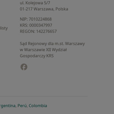
ul. Kolejowa 5/7
01-217 Warszawa, Polska
NIP: ⁠7010224868
KRS: ⁠0000347997
isty
REGON: ⁠142276657
Sąd Rejonowy dla m.st. Warszawy
w Warszawie XII Wydział
Gospodarczy KRS
Facebook
otwiera się w nowej karcie
cie
owej karcie
ię w nowej karcie
iera się w nowej karcie
otwiera się w nowej karcie
otwiera się w nowej karcie
otwiera się w nowej karcie
rgentina
,
Perú
,
Colombia