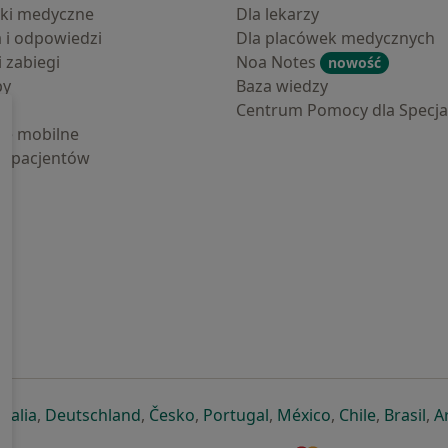
ki medyczne
Dla lekarzy
a i odpowiedzi
Dla placówek medycznych
i zabiegi
Noa Notes
nowość
by
Baza wiedzy
Centrum Pomocy dla Specjal
cje mobilne
la pacjentów
ej karcie
ię w nowej karcie
twiera się w nowej karcie
otwiera się w nowej karcie
otwiera się w nowej karcie
otwiera się w nowej karcie
otwiera się w nowej kar
otwiera się w n
otwiera s
otw
Italia
,
Deutschland
,
Česko
,
Portugal
,
México
,
Chile
,
Brasil
,
A