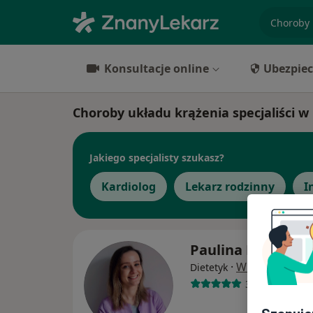
specjaliz
Konsultacje online
Ubezpiec
Choroby układu krążenia specjaliści w
Jakiego specjalisty szukasz?
Kardiolog
Lekarz rodzinny
I
Paulina Kurczab
·
Więcej
Dietetyk
3 opinie