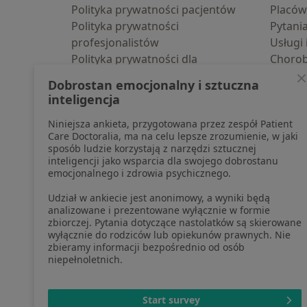
Polityka prywatności pacjentów
Placów
Polityka prywatności
Pytani
profesjonalistów
Usługi 
Polityka prywatności dla
Choro
profesjonalistów, których dane
Pomoc
Dobrostan emocjonalny i sztuczna
pozyskaliśmy samodzielnie
Aplika
inteligencja
Polityka cookies
Blog d
Niniejsza ankieta, przygotowana przez zespół Patient
Jak działają wyniki wyszukiwania
Care Doctoralia, ma na celu lepsze zrozumienie, w jaki
Dostępność
sposób ludzie korzystają z narzędzi sztucznej
O nas
inteligencji jako wsparcia dla swojego dobrostanu
emocjonalnego i zdrowia psychicznego.
Praca
Rekrutujemy!
Partnerzy
Udział w ankiecie jest anonimowy, a wyniki będą
Centrum prasowe
analizowane i prezentowane wyłącznie w formie
zbiorczej. Pytania dotyczące nastolatków są skierowane
Kontakt
wyłącznie do rodziców lub opiekunów prawnych. Nie
zbieramy informacji bezpośrednio od osób
niepełnoletnich.
otwiera się w now
otwiera s
o
Polska
,
Türkiye
,
España
,
Start survey