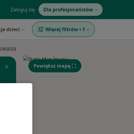
Zaloguj się
Dla profesjonalistów
je dzieci
Więcej filtrów
•
1
ukiwania
Powiększ mapę
Śr,
Czw,
Pt,
12 Sie
13 Sie
14 Sie