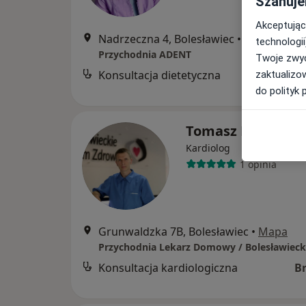
Szanuje
Akceptując
Nadrzeczna 4, Bolesławiec
•
Mapa
technologii
Przychodnia ADENT
Twoje zwyc
Konsultacja dietetyczna
zaktualizo
do polityk 
Tomasz Ryżewski
Kardiolog
1 opinia
Grunwaldzka 7B, Bolesławiec
•
Mapa
Konsultacja kardiologiczna
B