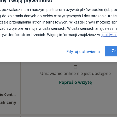
my Twoją prywatność
Poproś o wizytę
, pozwalasz nam i naszym partnerom używać plików cookie (lub p
) do zbierania danych do celów statystycznych i dostarczania treśc
zaje przeglądania stron internetowych. W każdej chwili możesz spr
150 zł
wać swoje preferencje w ustawieniach. W ustawieniach znajdziesz ró
prywatności stron trzecich. Więcej informacji znajdziesz w
polityka
Dziś
Jutro
Pon,
Wt,
Za
Edytuj ustawienia
8 Sie
9 Sie
10 Sie
11 Sie
Umawianie online nie jest dostępne
Poproś o wizytę
Przychodnia Lekarz Domowy / Bolesławieckie Centrum Zdrowia
rak ceny