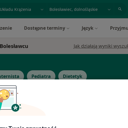
acja, badanie lub nazwisko
miasto lub dzielnica
zenie
Dostępne terminy
Język
Przyjmu
 Bolesławcu
Jak działają wyniki wysz
nternista
Pediatra
Dietetyk
Dziś
Jutro
Pon,
Wt,
8 Sie
9 Sie
10 Sie
11 Sie
Umawianie online nie jest dostępne