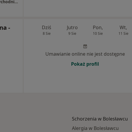
Niepubliczny Zakład Opieki Zdrowotnej Przychodnia Ogólna - " DR CARACHOW"
na -
Dziś
Jutro
Pon,
Wt,
8 Sie
9 Sie
10 Sie
11 Sie
Umawianie online nie jest dostępne
Pokaż profil
Schorzenia w Bolesławcu
Alergia w Bolesławcu