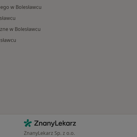
ego w Bolesławcu
sławcu
zne w Bolesławcu
esławcu
 Schorzenia w Bolesławcu
Kontakt
ZnanyLekarz - Strona główna
ZnanyLekarz Sp. z o.o.