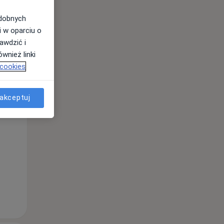
odobnych
i w oparciu o
awdzić i
wnież linki
 cookies
Śr,
Czw,
Pt,
akceptuj
12 Sie
13 Sie
14 Sie