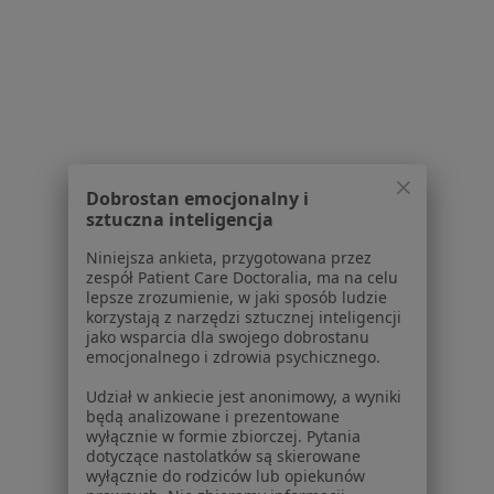
Dla pacjentów
Lekarze
Placówki medyczne
Pytania i odpowiedzi
Usługi i zabiegi
Choroby
Dobrostan emocjonalny i
Pomoc
sztuczna inteligencja
Aplikacje mobilne
Blog dla pacjentów
Niniejsza ankieta, przygotowana przez
zespół Patient Care Doctoralia, ma na celu
lepsze zrozumienie, w jaki sposób ludzie
Dla profesjonalistów
korzystają z narzędzi sztucznej inteligencji
jako wsparcia dla swojego dobrostanu
Cennik
emocjonalnego i zdrowia psychicznego.
Dla lekarzy
Dla placówek medycznych
Udział w ankiecie jest anonimowy, a wyniki
będą analizowane i prezentowane
Noa Notes
nowość
wyłącznie w formie zbiorczej. Pytania
Baza wiedzy
dotyczące nastolatków są skierowane
Centrum Pomocy dla Specjalisty
wyłącznie do rodziców lub opiekunów