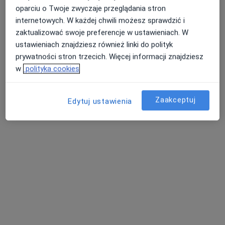
oparciu o Twoje zwyczaje przeglądania stron
internetowych. W każdej chwili możesz sprawdzić i
zaktualizować swoje preferencje w ustawieniach. W
ustawieniach znajdziesz również linki do polityk
lek. dent. Liliana Kot- Banaszewska
prywatności stron trzecich. Więcej informacji znajdziesz
·
Więcej
Stomatolog, Protetyk stomatologiczny
w
polityka cookies
181 opinii
Bokserska 9/1, Grójec
•
Mapa
Zaakceptuj
Edytuj ustawienia
Atelier Uśmiechu
Konsultacja protetyczna
300 zł
Specjalista nie oferuje umawiania online pod tym adresem.
Poproś o wizytę