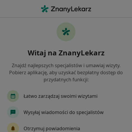
Me
Choroby Stawu Skroniowo-Żuchwowego • Grójec, mazowieckie
Filtry
• 1
Mapa
Choroby stawu skroniowo-żuchwowego
Witaj na ZnanyLekarz
specjaliści w Grójcu
Jak działają wyniki wyszukiwania
Znajdź najlepszych specjalistów i umawiaj wizyty.
Pobierz aplikację, aby uzyskać bezpłatny dostęp do
przydatnych funkcji:
Jakiego specjalisty szukasz?
Stomatolog
Ortodonta
Protetyk stomato
Łatwo zarządzaj swoimi wizytami
Wysyłaj wiadomości do specjalistów
Otrzymuj powiadomienia