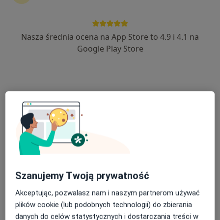
Nasza średnia ocena na App Store to 4.9 i 4.1 na
mgr Barbara Majewska
Google Play Store
·
Więcej
Fizjoterapeuta
42 opinie
Bokserska 9/1, Grójec
•
Mapa
Atelier Uśmiechu
Konsultacja fizjoterapeutyczna (kolejna wizyta)
250 zł
Specjalista nie oferuje umawiania online pod tym adresem.
Poproś o wizytę
Szanujemy Twoją prywatność
Akceptując, pozwalasz nam i naszym partnerom używać
plików cookie (lub podobnych technologii) do zbierania
danych do celów statystycznych i dostarczania treści w