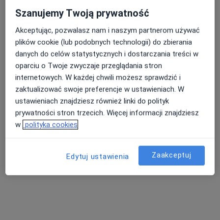
Szanujemy Twoją prywatność
Akceptując, pozwalasz nam i naszym partnerom używać
plików cookie (lub podobnych technologii) do zbierania
lek. dent. Antoni Krzemiński
danych do celów statystycznych i dostarczania treści w
·
Więcej
Stomatolog
oparciu o Twoje zwyczaje przeglądania stron
11 opinii
internetowych. W każdej chwili możesz sprawdzić i
Bokserska 9/1, Grójec
•
Mapa
zaktualizować swoje preferencje w ustawieniach. W
Atelier Uśmiechu
ustawieniach znajdziesz również linki do polityk
Chirurgia stomatologiczna
od 350 zł
prywatności stron trzecich. Więcej informacji znajdziesz
w
polityka cookies
Specjalista nie oferuje umawiania online pod tym adresem.
Poproś o wizytę
Zaakceptuj
Edytuj ustawienia