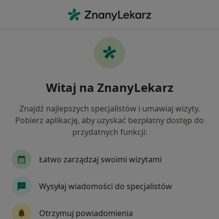
Me
Nadwrażliwość Zębów • Grójec, mazowieckie
Filtry
• 1
Mapa
Nadwrażliwość zębów specjaliści w Grójcu
Witaj na ZnanyLekarz
Jak działają wyniki wyszukiwania
Znajdź najlepszych specjalistów i umawiaj wizyty.
Pobierz aplikację, aby uzyskać bezpłatny dostęp do
Jakiego specjalisty szukasz?
przydatnych funkcji:
Stomatolog
Protetyk stomatologiczny
Or
Łatwo zarządzaj swoimi wizytami
Wysyłaj wiadomości do specjalistów
Otrzymuj powiadomienia