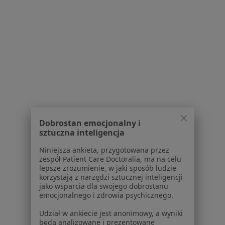
Złamanie zęba w Grójcu
Więcej (15)
Więcej w kategorii: Schorzenia w Grójcu
Nadwrażliwość Zębów Specjaliści W Grójcu
Dobrostan emocjonalny i
sztuczna inteligencja
Serwis
Niniejsza ankieta, przygotowana przez
zespół Patient Care Doctoralia, ma na celu
Regulamin
lepsze zrozumienie, w jaki sposób ludzie
korzystają z narzędzi sztucznej inteligencji
Polityka prywatności pacjentów
jako wsparcia dla swojego dobrostanu
Polityka prywatności profesjonalistów
emocjonalnego i zdrowia psychicznego.
Polityka prywatności dla profesjonalistów, których
Udział w ankiecie jest anonimowy, a wyniki
dane pozyskaliśmy samodzielnie
będą analizowane i prezentowane