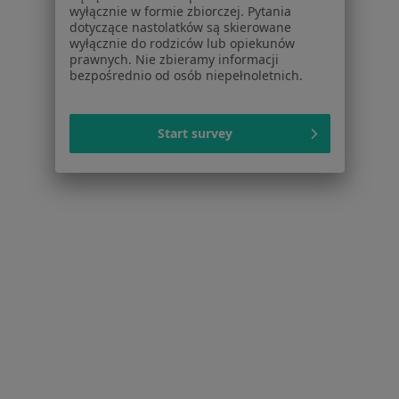
Polityka cookies
wyłącznie w formie zbiorczej. Pytania
Jak działają wyniki wyszukiwania
dotyczące nastolatków są skierowane
wyłącznie do rodziców lub opiekunów
Dostępność
prawnych. Nie zbieramy informacji
O nas
bezpośrednio od osób niepełnoletnich.
Praca
Rekrutujemy!
Partnerzy
Centrum prasowe
Start survey
Kontakt
Dla pacjentów
Lekarze
Placówki medyczne
Pytania i odpowiedzi
Usługi i zabiegi
Choroby
Pomoc
Aplikacje mobilne
Blog dla pacjentów