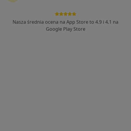
Nasza średnia ocena na App Store to 4.9 i 4.1 na
lek. dent. Natalia Prusik
Google Play Store
Stomatolog, W trakcie specjalizacji (Protetyk stomatologiczny)
·
Więcej
125 opinii
Bokserska 9/1, Grójec
•
Mapa
Atelier Uśmiechu
Konsultacja protetyczna
300 zł
Specjalista nie oferuje umawiania online pod tym adresem.
Poproś o wizytę