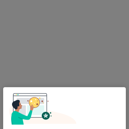
lek. dent. Liliana Kot- Banaszewska
·
Więcej
Stomatolog, Protetyk stomatologiczny
181 opinii
Bokserska 9/1, Grójec
•
Mapa
Atelier Uśmiechu
Konsultacja protetyczna
300 zł
Specjalista nie oferuje umawiania online pod tym adresem.
Poproś o wizytę