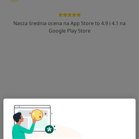
Nasza średnia ocena na App Store to 4.9 i 4.1 na
mgr Jan Matwijczak
Google Play Store
·
Więcej
Osteopata, Fizjoterapeuta
299 opinii
Adres
Online
Szyprów 1, Kołobrzeg
•
Mapa
Fizjoterapia Jan Matwijczak
Konsultacja osteopatyczna kobiet w ciąży i okresie okołoporodowym
250 zł
Specjalista nie oferuje umawiania online pod tym adresem.
Poproś o wizytę