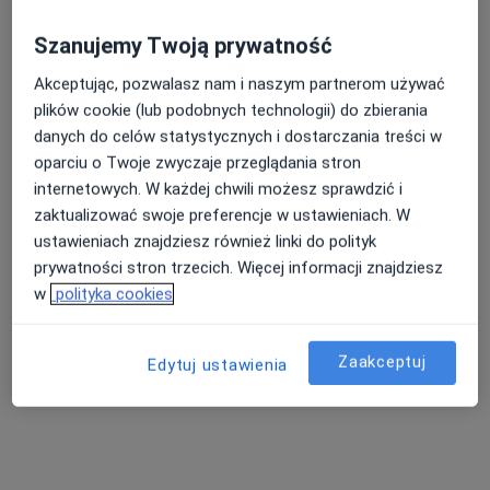
Szanujemy Twoją prywatność
Akceptując, pozwalasz nam i naszym partnerom używać
plików cookie (lub podobnych technologii) do zbierania
danych do celów statystycznych i dostarczania treści w
oparciu o Twoje zwyczaje przeglądania stron
mgr Konrad Kręgiel
internetowych. W każdej chwili możesz sprawdzić i
·
Więcej
Osteopata, Fizjoterapeuta
zaktualizować swoje preferencje w ustawieniach. W
12 opinii
ustawieniach znajdziesz również linki do polityk
Generała Władysława Sikorskiego 10, Kołobrzeg
•
Mapa
prywatności stron trzecich. Więcej informacji znajdziesz
Sanatoirum Uzdrowiskowe "Wistom"
w
polityka cookies
Konsultacja fizjoterapeutyczna
Brak ceny
Specjalista nie oferuje umawiania online pod tym adresem.
Zaakceptuj
Edytuj ustawienia
Poproś o wizytę