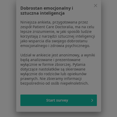
Dla pacjentów
Dobrostan emocjonalny i
Lekarze
sztuczna inteligencja
Placówki medyczne
Niniejsza ankieta, przygotowana przez
Pytania i odpowiedzi
zespół Patient Care Doctoralia, ma na celu
Usługi i zabiegi
lepsze zrozumienie, w jaki sposób ludzie
korzystają z narzędzi sztucznej inteligencji
Choroby
jako wsparcia dla swojego dobrostanu
Pomoc
emocjonalnego i zdrowia psychicznego.
Aplikacje mobilne
Udział w ankiecie jest anonimowy, a wyniki
Blog dla pacjentów
będą analizowane i prezentowane
wyłącznie w formie zbiorczej. Pytania
Dla profesjonalistów
dotyczące nastolatków są skierowane
wyłącznie do rodziców lub opiekunów
Cennik
prawnych. Nie zbieramy informacji
Dla lekarzy
bezpośrednio od osób niepełnoletnich.
Dla placówek medycznych
Noa Notes
nowość
Start survey
Baza wiedzy
Centrum Pomocy dla Specjalisty