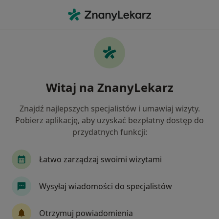
Me
Choroby Stawu Biodrowego • Kołobrzeg, zachodniopomorskie
Filtry
• 1
Mapa
Choroby stawu biodrowego specjaliści w
Witaj na ZnanyLekarz
Kołobrzegu
Jak działają wyniki wyszukiwania
Znajdź najlepszych specjalistów i umawiaj wizyty.
Pobierz aplikację, aby uzyskać bezpłatny dostęp do
przydatnych funkcji:
Jakiego specjalisty szukasz?
Fizjoterapeuta
Ortopeda
Anestezjolog
Łatwo zarządzaj swoimi wizytami
Wysyłaj wiadomości do specjalistów
Otrzymuj powiadomienia