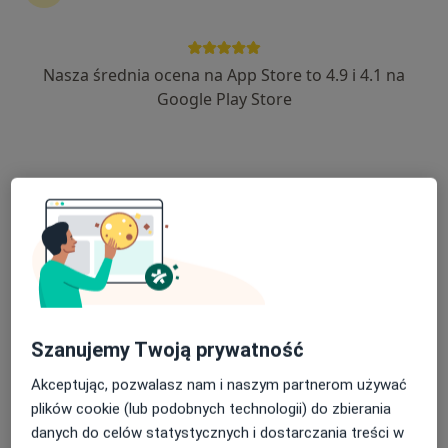
Nasza średnia ocena na App Store to 4.9 i 4.1 na
mgr Jan Matwijczak
Google Play Store
·
Więcej
Osteopata, Fizjoterapeuta
299 opinii
Adres
Online
Szyprów 1, Kołobrzeg
•
Mapa
Fizjoterapia Jan Matwijczak
Konsultacja osteopatyczna kobiet w ciąży i okresie okołoporodowym
250 zł
Specjalista nie oferuje umawiania online pod tym adresem.
Szanujemy Twoją prywatność
Poproś o wizytę
Akceptując, pozwalasz nam i naszym partnerom używać
plików cookie (lub podobnych technologii) do zbierania
danych do celów statystycznych i dostarczania treści w