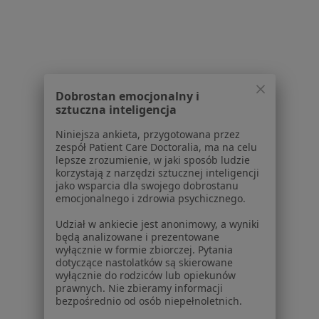
Lekarze
Placówki medyczne
Pytania i odpowiedzi
Usługi i zabiegi
Choroby
Pomoc
Dobrostan emocjonalny i
sztuczna inteligencja
Aplikacje mobilne
Blog dla pacjentów
Niniejsza ankieta, przygotowana przez
zespół Patient Care Doctoralia, ma na celu
Dla profesjonalistów
lepsze zrozumienie, w jaki sposób ludzie
korzystają z narzędzi sztucznej inteligencji
Cennik
jako wsparcia dla swojego dobrostanu
emocjonalnego i zdrowia psychicznego.
Dla lekarzy
Dla placówek medycznych
Udział w ankiecie jest anonimowy, a wyniki
Noa Notes
nowość
będą analizowane i prezentowane
wyłącznie w formie zbiorczej. Pytania
Baza wiedzy
dotyczące nastolatków są skierowane
Centrum Pomocy dla Specjalisty
wyłącznie do rodziców lub opiekunów
prawnych. Nie zbieramy informacji
Kontakt
bezpośrednio od osób niepełnoletnich.
ZnanyLekarz - Strona główna