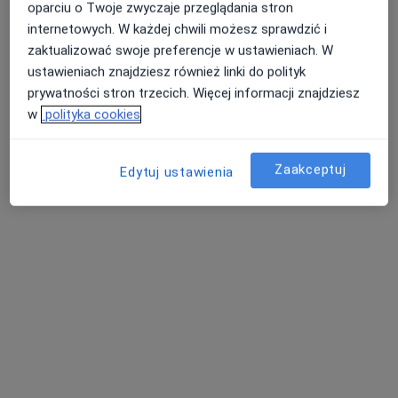
oparciu o Twoje zwyczaje przeglądania stron
internetowych. W każdej chwili możesz sprawdzić i
zaktualizować swoje preferencje w ustawieniach. W
ustawieniach znajdziesz również linki do polityk
prywatności stron trzecich. Więcej informacji znajdziesz
w
polityka cookies
MEDIRAJ CENTRUM MEDYCZNE SP. Z O.O.
·
Więcej
Chirurgia, Interna, Chirurgia naczyniowa
Zaakceptuj
Edytuj ustawienia
3257 opinii
aleja Kolejowa 3, Kołobrzeg
•
Mapa
Brak dostępnych specjalistów z wolnymi terminami w tym centrum medycznym.
Pokaż profil