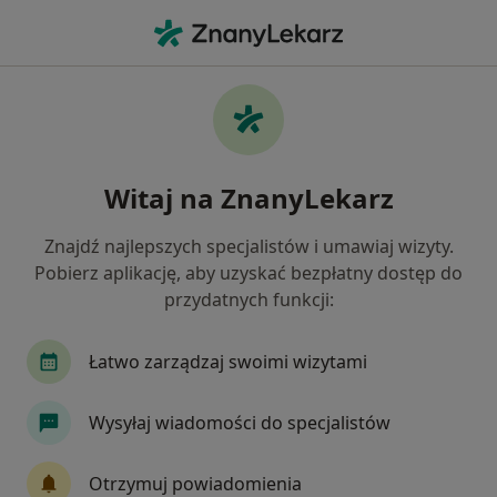
Me
Osteoporoza • Kołobrzeg, zachodniopomorskie
Filtry
• 1
Mapa
Osteoporoza specjaliści w Kołobrzegu
Witaj na ZnanyLekarz
Jak działają wyniki wyszukiwania
Znajdź najlepszych specjalistów i umawiaj wizyty.
Pobierz aplikację, aby uzyskać bezpłatny dostęp do
Jakiego specjalisty szukasz?
przydatnych funkcji:
Ginekolog
Kardiolog
Ortopeda
Pedia
Łatwo zarządzaj swoimi wizytami
Wysyłaj wiadomości do specjalistów
Otrzymuj powiadomienia