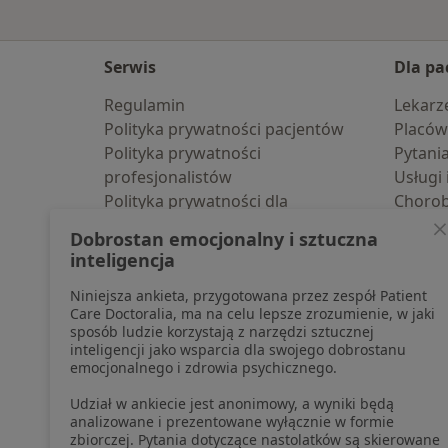
Serwis
Dla pa
Regulamin
Lekarz
Polityka prywatności pacjentów
Placów
Polityka prywatności
Pytani
profesjonalistów
Usługi 
Polityka prywatności dla
Choro
profesjonalistów, których dane
Pomoc
Dobrostan emocjonalny i sztuczna
pozyskaliśmy samodzielnie
Aplika
inteligencja
Polityka cookies
Blog d
Niniejsza ankieta, przygotowana przez zespół Patient
Jak działają wyniki wyszukiwania
Care Doctoralia, ma na celu lepsze zrozumienie, w jaki
Dostępność
sposób ludzie korzystają z narzędzi sztucznej
O nas
inteligencji jako wsparcia dla swojego dobrostanu
emocjonalnego i zdrowia psychicznego.
Praca
Rekrutujemy!
Partnerzy
Udział w ankiecie jest anonimowy, a wyniki będą
Centrum prasowe
analizowane i prezentowane wyłącznie w formie
zbiorczej. Pytania dotyczące nastolatków są skierowane
Kontakt