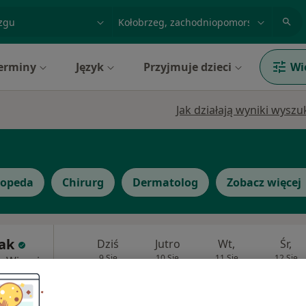
acja, badanie lub nazwisko
miasto lub dzielnica
erminy
Język
Przyjmuje dzieci
Wi
Jak działają wyniki wysz
topeda
Chirurg
Dermatolog
Zobacz więcej
ak
Dziś
Jutro
Wt,
Śr,
9 Sie
10 Sie
11 Sie
12 Sie
·
Więcej
Umawianie online nie jest dostępne