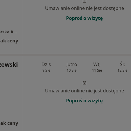
Umawianie online nie jest dostępne
Poproś o wizytę
Indywidualna Specjalistyczna Praktyka Lekarska Andrzej Hryniewicz Specjalista Ortopeda-Traumatolog
rak ceny
zewski
Dziś
Jutro
Wt,
Śr,
9 Sie
10 Sie
11 Sie
12 Sie
Umawianie online nie jest dostępne
Poproś o wizytę
rak ceny