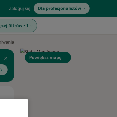
Zaloguj się
Dla profesjonalistów
ęcej filtrów
•
1
ukiwania
Powiększ mapę
Czw,
Pt,
Sob,
13 Sie
14 Sie
15 Sie