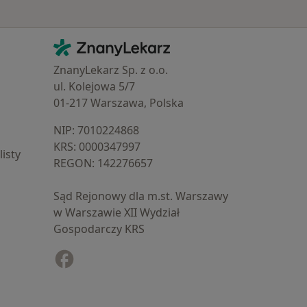
Kontakt
ZnanyLekarz - Strona główna
ZnanyLekarz Sp. z o.o.
ul. Kolejowa 5/7
01-217 Warszawa, Polska
NIP: ⁠7010224868
KRS: ⁠0000347997
isty
REGON: ⁠142276657
Sąd Rejonowy dla m.st. Warszawy
w Warszawie XII Wydział
Gospodarczy KRS
Facebook
otwiera się w nowej karcie