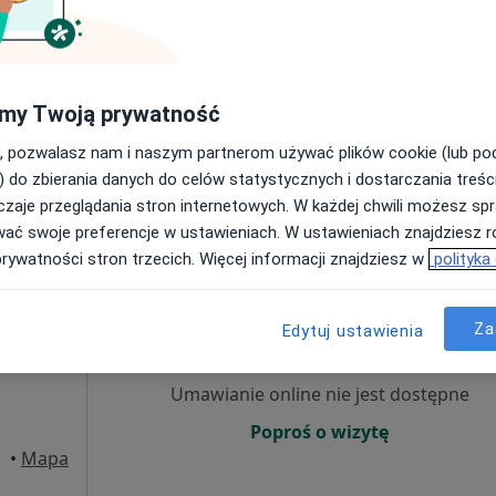
Poproś o wizytę
my Twoją prywatność
, pozwalasz nam i naszym partnerom używać plików cookie (lub p
) do zbierania danych do celów statystycznych i dostarczania treśc
Konsultacja osteopatyczna kobiet w ciąży i okresie okołoporodowym
250 zł
zaje przeglądania stron internetowych. W każdej chwili możesz spr
wać swoje preferencje w ustawieniach. W ustawieniach znajdziesz ró
prywatności stron trzecich. Więcej informacji znajdziesz w
polityka
Dziś
Jutro
Wt,
Śr,
9 Sie
10 Sie
11 Sie
12 Sie
och
Za
Edytuj ustawienia
Umawianie online nie jest dostępne
Poproś o wizytę
•
Mapa