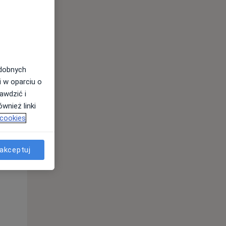
odobnych
i w oparciu o
awdzić i
wnież linki
 cookies
Czw,
Pt,
Sob,
13 Sie
14 Sie
15 Sie
akceptuj