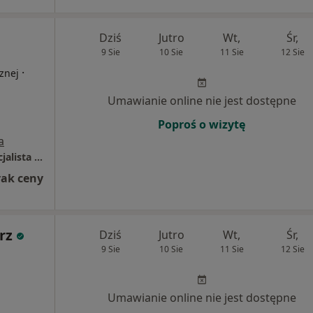
Dziś
Jutro
Wt,
Śr,
9 Sie
10 Sie
11 Sie
12 Sie
·
znej
Umawianie online nie jest dostępne
Poproś o wizytę
a
Gabinet Prywatny Magdalena Nowacka Specjalista Rehabilitacji Medycznej dzieci i dorosłych
rak ceny
rz
Dziś
Jutro
Wt,
Śr,
9 Sie
10 Sie
11 Sie
12 Sie
Umawianie online nie jest dostępne