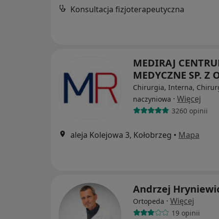
Konsultacja fizjoterapeutyczna
MEDIRAJ CENTR
MEDYCZNE SP. Z O
Chirurgia, Interna, Chirur
·
Więcej
naczyniowa
3260 opinii
aleja Kolejowa 3, Kołobrzeg
•
Mapa
Andrzej Hryniewi
·
Więcej
Ortopeda
19 opinii