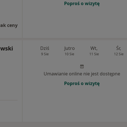
Poproś o wizytę
rak ceny
ewski
Dziś
Jutro
Wt,
Śr,
9 Sie
10 Sie
11 Sie
12 Sie
Umawianie online nie jest dostępne
Poproś o wizytę