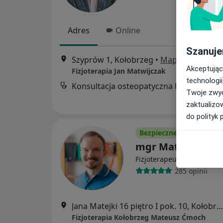
Adres
Online
Szanuje
Szyprów 1, Kołobrzeg
•
Mapa
Akceptując
Fizjoterapia Jan Matwijczak
technologii
Twoje zwyc
zaktualizo
do polityk 
Bezpieczne płatności
mgr Mateusz Ćm
·
Więcej
Fizjoterapeuta
285 opinii
Jana Matejki 16 piętro I pok. 10, Kołobrzeg
Fizjoterapia Kołobrzeg Mateusz Ćmoch