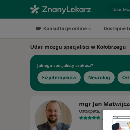
specjaliz
Konsultacje online
Dostępne t
Udar mózgu specjaliści w Kołobrzegu
Jakiego specjalisty szukasz?
Fizjoterapeuta
Neurolog
Or
mgr Jan Matwijcz
Osteopata, Fizjoterapeuta
299 opinii