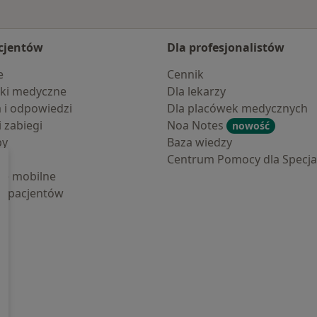
cjentów
Dla profesjonalistów
e
Cennik
ki medyczne
Dla lekarzy
a i odpowiedzi
Dla placówek medycznych
i zabiegi
Noa Notes
nowość
by
Baza wiedzy
Centrum Pomocy dla Specjal
cje mobilne
la pacjentów