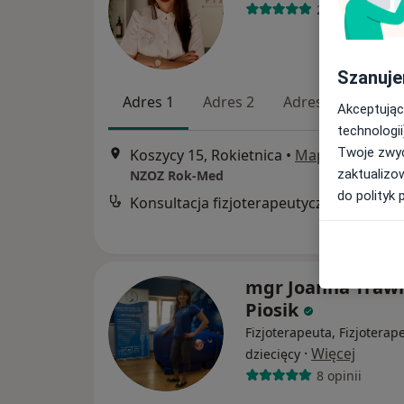
24 opinie
Szanuje
Adres 1
Adres 2
Adres 3
Onl
Akceptując
technologii
Twoje zwyc
Koszycy 15, Rokietnica
•
Mapa
zaktualizo
NZOZ Rok-Med
do polityk 
Konsultacja fizjoterapeutyczna
mgr Joanna Trawi
Piosik
Fizjoterapeuta, Fizjoterap
·
Więcej
dziecięcy
8 opinii