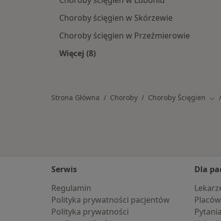
Choroby ścięgien w Luboniu
Choroby ścięgien w Skórzewie
Choroby ścięgien w Przeźmierowie
Więcej (8)
Więcej w kategorii: W pobliżu Oborn
Strona Główna
Choroby
Choroby Ścięgien
Zmi
Serwis
Dla pa
Regulamin
Lekarz
Polityka prywatności pacjentów
Placów
Polityka prywatności
Pytani