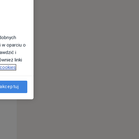
odobnych
i w oparciu o
awdzić i
wnież linki
 cookies
akceptuj
Pon,
Wt,
Śr,
10 Sie
11 Sie
12 Sie