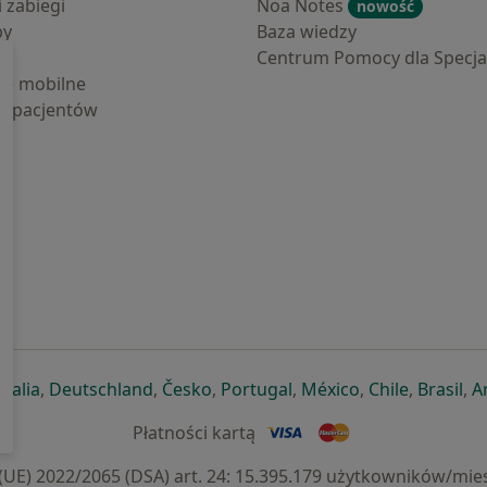
i zabiegi
Noa Notes
nowość
by
Baza wiedzy
Centrum Pomocy dla Specjal
cje mobilne
la pacjentów
ej karcie
ię w nowej karcie
twiera się w nowej karcie
otwiera się w nowej karcie
otwiera się w nowej karcie
otwiera się w nowej karcie
otwiera się w nowej kar
otwiera się w n
otwiera s
otw
Italia
,
Deutschland
,
Česko
,
Portugal
,
México
,
Chile
,
Brasil
,
A
Płatności kartą
) 2022/2065 (DSA) art. 24: 15.395.179 użytkowników/mies