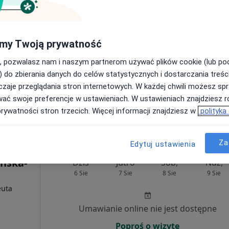
Umawianie online nie jest dostępne
my Twoją prywatność
Poproś o wizytę
ine
, pozwalasz nam i naszym partnerom używać plików cookie (lub p
) do zbierania danych do celów statystycznych i dostarczania treśc
zaje przeglądania stron internetowych. W każdej chwili możesz spr
wać swoje preferencje w ustawieniach. W ustawieniach znajdziesz ró
prywatności stron trzecich. Więcej informacji znajdziesz w
polityka
200 zł
Za
Edytuj ustawienia
ńska-
Dziś
Jutro
Sob,
Ndz,
6 Sie
7 Sie
8 Sie
9 Sie
euta
Umawianie online nie jest dostępne
Poproś o wizytę