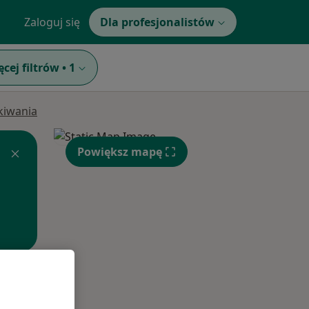
Zaloguj się
Dla profesjonalistów
ęcej filtrów
•
1
ukiwania
Powiększ mapę
Pon,
Wt,
Śr,
10 Sie
11 Sie
12 Sie