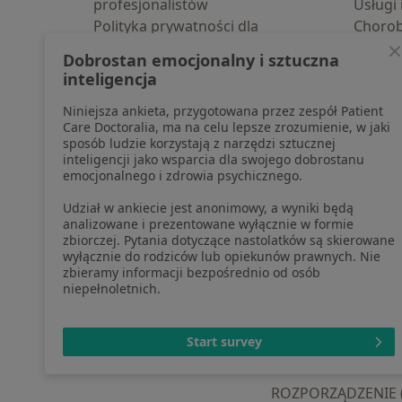
profesjonalistów
Usługi 
Polityka prywatności dla
Choro
profesjonalistów, których dane
Pomoc
Dobrostan emocjonalny i sztuczna
pozyskaliśmy samodzielnie
Aplika
inteligencja
Polityka cookies
Blog d
Niniejsza ankieta, przygotowana przez zespół Patient
Jak działają wyniki wyszukiwania
Care Doctoralia, ma na celu lepsze zrozumienie, w jaki
Dostępność
sposób ludzie korzystają z narzędzi sztucznej
O nas
inteligencji jako wsparcia dla swojego dobrostanu
emocjonalnego i zdrowia psychicznego.
Praca
Rekrutujemy!
Partnerzy
Udział w ankiecie jest anonimowy, a wyniki będą
Centrum prasowe
analizowane i prezentowane wyłącznie w formie
zbiorczej. Pytania dotyczące nastolatków są skierowane
Kontakt
wyłącznie do rodziców lub opiekunów prawnych. Nie
zbieramy informacji bezpośrednio od osób
niepełnoletnich.
otwiera się w now
otwiera s
o
Polska
,
Türkiye
,
España
,
Start survey
ROZPORZĄDZENIE (UE