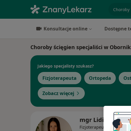
specjaliz
Konsultacje online
Dostępne t
Choroby ścięgien specjaliści w Oborni
Jakiego specjalisty szukasz?
Fizjoterapeuta
Ortopeda
Os
Zobacz więcej
mgr Lidia Kruczy
Fizjoterapeuta