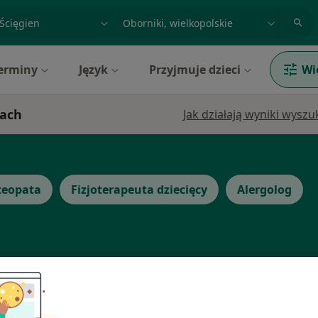
acja, badanie lub nazwisko
miasto lub dzielnica
erminy
Język
Przyjmuje dzieci
Wi
kach
Jak działają wyniki wysz
teopata
Fizjoterapeuta dziecięcy
Alergolog
ńska
Dziś
Jutro
Sob,
Ndz,
6 Sie
7 Sie
8 Sie
9 Sie