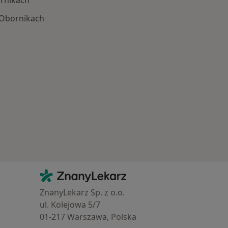
rnikach
 Obornikach
 Schorzenia w Obornikach
Kontakt
ZnanyLekarz - Strona główna
ZnanyLekarz Sp. z o.o.
ul. Kolejowa 5/7
01-217 Warszawa, Polska