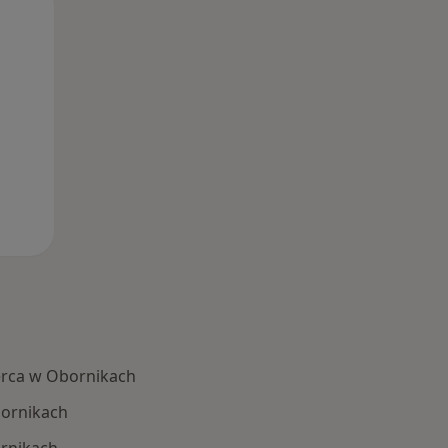
Pon,
Wt,
Śr,
10 Sie
11 Sie
12 Sie
rca w Obornikach
bornikach