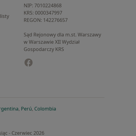
NIP: ⁠7010224868
KRS: ⁠0000347997
isty
REGON: ⁠142276657
Sąd Rejonowy dla m.st. Warszawy
w Warszawie XII Wydział
Gospodarczy KRS
Facebook
otwiera się w nowej karcie
cie
owej karcie
ię w nowej karcie
iera się w nowej karcie
otwiera się w nowej karcie
otwiera się w nowej karcie
otwiera się w nowej karcie
rgentina
,
Perú
,
Colombia
iąc - Czerwiec 2026