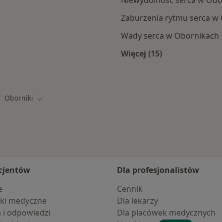
Niewydolność serca w Obo
Zaburzenia rytmu serca w
Wady serca w Obornikach
Więcej (15)
ik
Więcej w kategorii:
Oborniki
eń miasto
Zmień miasto
cjentów
Dla profesjonalistów
e
Cennik
ki medyczne
Dla lekarzy
a i odpowiedzi
Dla placówek medycznych