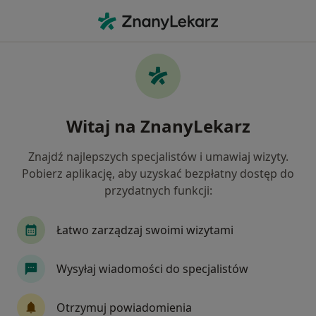
Me
Choroby Przyzębia • Bielany Wrocławskie, dolnośląskie
Filtry
• 1
Ubezpieczenie
Map
Choroby przyzębia specjaliści w Bielanach
Witaj na ZnanyLekarz
Wrocławskich
Jak działają wyniki wyszukiwania
Znajdź najlepszych specjalistów i umawiaj wizyty.
Pobierz aplikację, aby uzyskać bezpłatny dostęp do
przydatnych funkcji:
Jakiego specjalisty szukasz?
Stomatolog
Stomatolog dziecięcy
Protet
Łatwo zarządzaj swoimi wizytami
Wysyłaj wiadomości do specjalistów
Otrzymuj powiadomienia