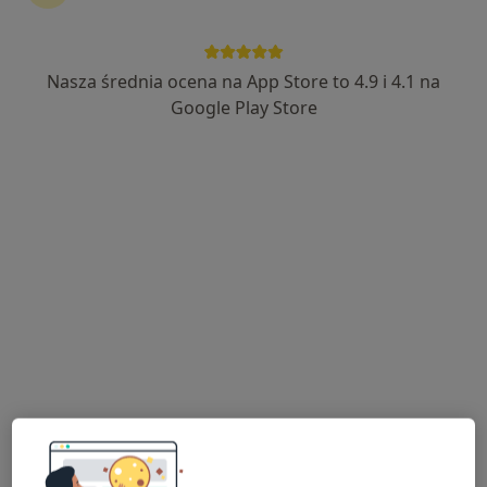
Nasza średnia ocena na App Store to 4.9 i 4.1 na
lek. dent. Jolanta Stawecka
Google Play Store
·
Więcej
Stomatolog, Protetyk stomatologiczny
140 opinii
30 lat doświadczenia
1 miejsce w zestawieniu orły stomatologii 2022
Szybka pomoc w sytuacjach awaryjnych
Fiołkowa 19, Bielany Wrocławskie
•
Mapa
WITADENT Gabinet Stomatologiczny - Jolanta Stawecka
Higienizacja
od 250 zł
Specjalista nie oferuje umawiania online pod tym adresem.
Poproś o wizytę