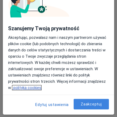
Szanujemy Twoją prywatność
Akceptując, pozwalasz nam i naszym partnerom używać
plików cookie (lub podobnych technologii) do zbierania
lek. dent. Wojciech Laskowski
danych do celów statystycznych i dostarczania treści w
oparciu o Twoje zwyczaje przeglądania stron
·
Więcej
Stomatolog
internetowych. W każdej chwili możesz sprawdzić i
18 opinii
zaktualizować swoje preferencje w ustawieniach. W
Irysowa 1, Bielany Wrocławskie
•
Mapa
ustawieniach znajdziesz również linki do polityk
Centrum Estetique - Implantologia, Stomatologia Estetyczna, stomatolog, medycyna estetyczna, Bielany Wrocławskie i Polanica-Zdrój
prywatności stron trzecich. Więcej informacji znajdziesz
Konsultacja chirurgiczna
250 zł
w
polityka cookies
Specjalista nie oferuje umawiania online pod tym adresem.
Zaakceptuj
Edytuj ustawienia
Poproś o wizytę