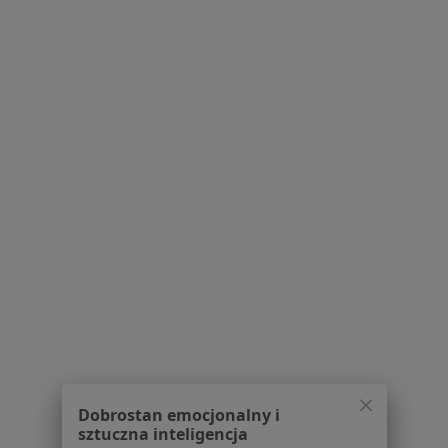
Serwis
Regulamin
Polityka prywatności pacjentów
Polityka prywatności profesjonalistów
Polityka prywatności dla profesjonalistów, których
dane pozyskaliśmy samodzielnie
Polityka cookies
Jak działają wyniki wyszukiwania
Dostępność
O nas
Praca
Rekrutujemy!
Partnerzy
Centrum prasowe
Dobrostan emocjonalny i
Kontakt
sztuczna inteligencja