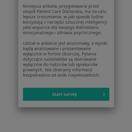
Dla pacjentów
Niniejsza ankieta, przygotowana przez
zespół Patient Care Doctoralia, ma na celu
Lekarze
lepsze zrozumienie, w jaki sposób ludzie
korzystają z narzędzi sztucznej inteligencji
Placówki medyczne
jako wsparcia dla swojego dobrostanu
Pytania i odpowiedzi
emocjonalnego i zdrowia psychicznego.
Usługi i zabiegi
Udział w ankiecie jest anonimowy, a wyniki
Choroby
będą analizowane i prezentowane
Pomoc
wyłącznie w formie zbiorczej. Pytania
Aplikacje mobilne
dotyczące nastolatków są skierowane
wyłącznie do rodziców lub opiekunów
Blog dla pacjentów
prawnych. Nie zbieramy informacji
bezpośrednio od osób niepełnoletnich.
Dla profesjonalistów
Cennik
Dla lekarzy
Start survey
Dla placówek medycznych
Noa Notes
nowość
Baza wiedzy
Centrum Pomocy dla Specjalisty