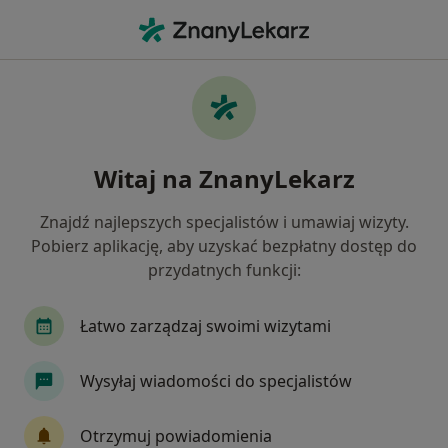
Me
Protezy • Bielany Wrocławskie, dolnośląskie
Filtry
• 1
Mapa
Protezy specjaliści w Bielanach
Witaj na ZnanyLekarz
Wrocławskich
Jak działają wyniki wyszukiwania
Znajdź najlepszych specjalistów i umawiaj wizyty.
Pobierz aplikację, aby uzyskać bezpłatny dostęp do
przydatnych funkcji:
Jakiego specjalisty szukasz?
Stomatolog
Chirurg
Ortopeda
Lekar
Łatwo zarządzaj swoimi wizytami
Wysyłaj wiadomości do specjalistów
Otrzymuj powiadomienia