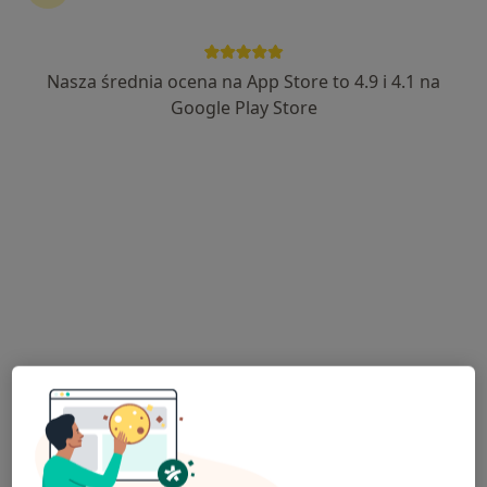
Nasza średnia ocena na App Store to 4.9 i 4.1 na
Google Play Store
Bezpieczne płatności
lek. Piotr Oleszek
·
Więcej
Ortopeda
352 opinie
Zabrodzie 7e, Wrocław
•
Mapa
Centrum Medyczne ZABRODZIE
Konsultacja ortopedyczna
od 300 zł
Specjalista nie oferuje umawiania online pod tym adresem.
Poproś o wizytę