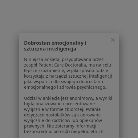
O nas
Praca
Rekrutujemy!
Partnerzy
Centrum prasowe
Kontakt
Dla pacjentów
Dobrostan emocjonalny i
sztuczna inteligencja
Lekarze
Niniejsza ankieta, przygotowana przez
Placówki medyczne
zespół Patient Care Doctoralia, ma na celu
Pytania i odpowiedzi
lepsze zrozumienie, w jaki sposób ludzie
korzystają z narzędzi sztucznej inteligencji
Usługi i zabiegi
jako wsparcia dla swojego dobrostanu
Choroby
emocjonalnego i zdrowia psychicznego.
Pomoc
Udział w ankiecie jest anonimowy, a wyniki
Aplikacje mobilne
będą analizowane i prezentowane
Blog dla pacjentów
wyłącznie w formie zbiorczej. Pytania
dotyczące nastolatków są skierowane
Dla profesjonalistów
wyłącznie do rodziców lub opiekunów
prawnych. Nie zbieramy informacji
Cennik
bezpośrednio od osób niepełnoletnich.
Dla lekarzy