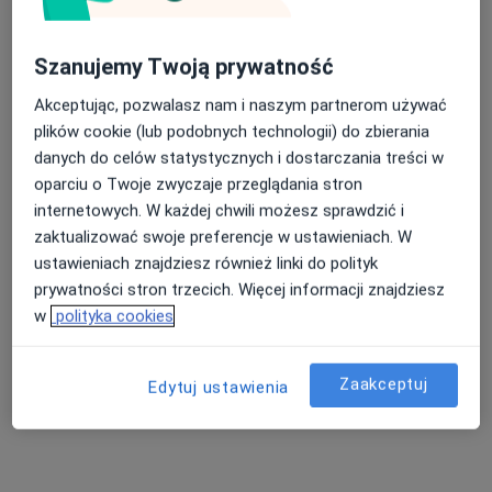
Szanujemy Twoją prywatność
Akceptując, pozwalasz nam i naszym partnerom używać
plików cookie (lub podobnych technologii) do zbierania
Bezpieczne płatności
danych do celów statystycznych i dostarczania treści w
Centrum Medyczne ZABRODZIE
oparciu o Twoje zwyczaje przeglądania stron
·
Więcej
Chirurgia, Chirurgia onkologiczna, Onkologia
internetowych. W każdej chwili możesz sprawdzić i
235 opinii
zaktualizować swoje preferencje w ustawieniach. W
Zabrodzie 7e, Wrocław
•
Mapa
ustawieniach znajdziesz również linki do polityk
prywatności stron trzecich. Więcej informacji znajdziesz
Konsultacja podologiczna
od 170 zł
w
polityka cookies
Pokaż więcej usług
Zaakceptuj
Edytuj ustawienia
lek. Tomasz Góral
Magdalena
dr n. med. Krzysztof
ortopeda
Sienkiewicz
Szewczyk
podolog
chirurg