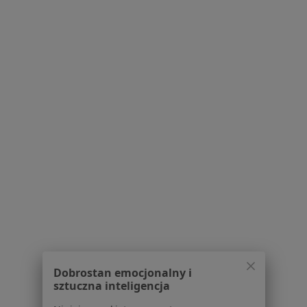
Praca
Rekrutujemy!
Partnerzy
Centrum prasowe
Kontakt
Dla pacjentów
Lekarze
Placówki medyczne
Pytania i odpowiedzi
Usługi i zabiegi
Choroby
Pomoc
Aplikacje mobilne
Blog dla pacjentów
Dla profesjonalistów
Dobrostan emocjonalny i
Cennik
sztuczna inteligencja
Dla lekarzy