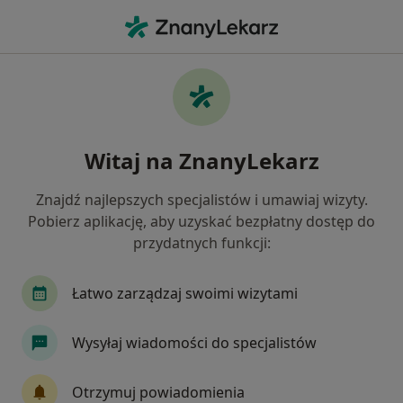
Me
Choroby Oczu • Brzozów, podkarpackie
Filtry
• 1
Mapa
Choroby oczu specjaliści w Brzozowie
Witaj na ZnanyLekarz
Jak działają wyniki wyszukiwania
Znajdź najlepszych specjalistów i umawiaj wizyty.
Pobierz aplikację, aby uzyskać bezpłatny dostęp do
Jakiego specjalisty szukasz?
przydatnych funkcji:
Alergolog
Pediatra
Pulmonolog
Okul
Łatwo zarządzaj swoimi wizytami
Wysyłaj wiadomości do specjalistów
Otrzymuj powiadomienia