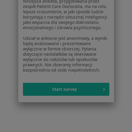
Niniejsza ankieta, przygotowana przez
Dla placówek medycznych
zespół Patient Care Doctoralia, ma na celu
Noa Notes
nowość
lepsze zrozumienie, w jaki sposób ludzie
Baza wiedzy
korzystają z narzędzi sztucznej inteligencji
jako wsparcia dla swojego dobrostanu
Centrum Pomocy dla Specjalisty
emocjonalnego i zdrowia psychicznego.
Kontakt
Udział w ankiecie jest anonimowy, a wyniki
ZnanyLekarz - Strona główna
będą analizowane i prezentowane
wyłącznie w formie zbiorczej. Pytania
ZnanyLekarz Sp. z o.o.
dotyczące nastolatków są skierowane
ul. Kolejowa 5/7
wyłącznie do rodziców lub opiekunów
01-217 Warszawa, Polska
prawnych. Nie zbieramy informacji
bezpośrednio od osób niepełnoletnich.
NIP: ⁠7010224868
KRS: ⁠0000347997
Start survey
REGON: ⁠142276657
Sąd Rejonowy dla m.st. Warszawy w Warszawie XII
Wydział Gospodarczy KRS
Facebook
otwiera się w nowej karcie