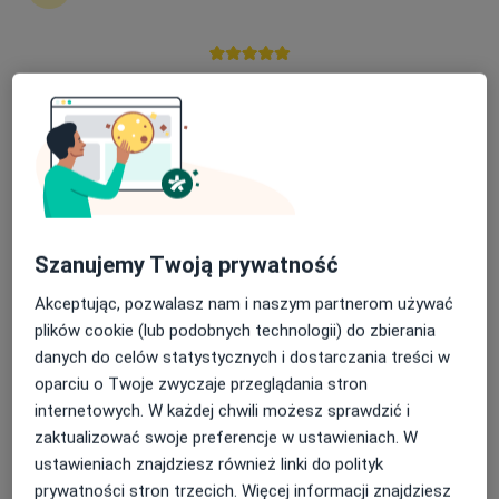
Nasza średnia ocena na App Store to 4.9 i 4.1 na
lek. Irena Kędzierska
Google Play Store
·
Więcej
Alergolog, Pediatra, Pulmonolog
38 opinii
Adres 1
Adres 2
ul. 3 Maja 43, Brzozów
•
Mapa
Szanujemy Twoją prywatność
Specjalistyczna Poradnia Alergologiczna NZOZ
Akceptując, pozwalasz nam i naszym partnerom używać
Odczulanie
Brak ceny
plików cookie (lub podobnych technologii) do zbierania
Specjalista nie oferuje umawiania online pod tym adresem.
danych do celów statystycznych i dostarczania treści w
oparciu o Twoje zwyczaje przeglądania stron
Poproś o wizytę
internetowych. W każdej chwili możesz sprawdzić i
zaktualizować swoje preferencje w ustawieniach. W
ustawieniach znajdziesz również linki do polityk
prywatności stron trzecich. Więcej informacji znajdziesz