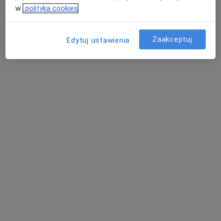
w
polityka cookies
Zaakceptuj
Edytuj ustawienia
lek. Janina Szmyd
·
Więcej
Okulista
2 opinie
Pańki 11, Brzozów
•
Mapa
Gabinet Okulistyczny Specjalistyczna Praktyka Lekarska
Konsultacja okulistyczna
Brak ceny
Specjalista nie oferuje umawiania online pod tym adresem.
Poproś o wizytę