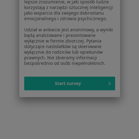
Praca
Rekrutujemy!
lepsze zrozumienie, w jaki sposób ludzie
korzystają z narzędzi sztucznej inteligencji
Partnerzy
jako wsparcia dla swojego dobrostanu
Centrum prasowe
emocjonalnego i zdrowia psychicznego.
Kontakt
Udział w ankiecie jest anonimowy, a wyniki
Dla pacjentów
będą analizowane i prezentowane
wyłącznie w formie zbiorczej. Pytania
Lekarze
dotyczące nastolatków są skierowane
wyłącznie do rodziców lub opiekunów
Placówki medyczne
prawnych. Nie zbieramy informacji
Pytania i odpowiedzi
bezpośrednio od osób niepełnoletnich.
Usługi i zabiegi
Choroby
Start survey
Pomoc
Aplikacje mobilne
Blog dla pacjentów
Dla profesjonalistów
Cennik
Dla lekarzy
Dla placówek medycznych