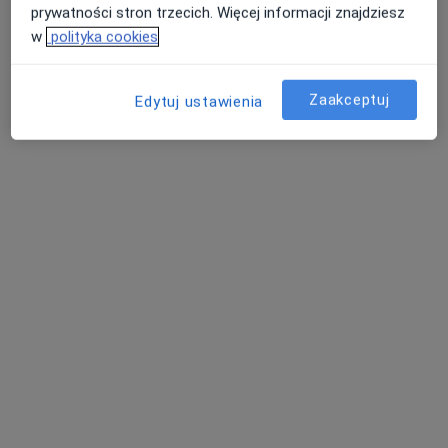
psycholog
Wysogląd
psycholog
prywatności stron trzecich. Więcej informacji znajdziesz
psycholog
w
polityka cookies
Zobacz wszystkich 12 specjalistów
Zaakceptuj
Edytuj ustawienia
Brak dostępnych specjalistów z wolnymi terminami w tym centrum medycznym.
Pokaż profil
mgr Przemysław Pojda
·
Więcej
Fizjoterapeuta, Fizjoterapeuta dziecięcy
8 opinii