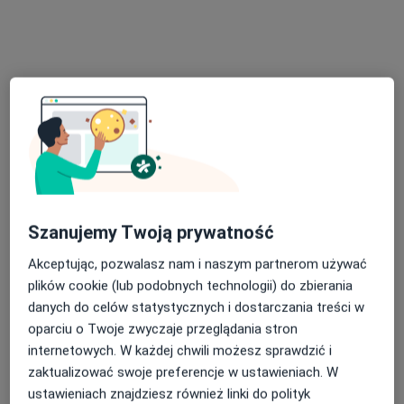
Bezpieczne płatności
Centrum Terapii ALMA
·
Więcej
Psychoterapia, Psychiatria, Psychologia
Szanujemy Twoją prywatność
4357 opinii
Akceptując, pozwalasz nam i naszym partnerom używać
Zdrojowa 2, Jastrzębie-Zdrój
•
Mapa
plików cookie (lub podobnych technologii) do zbierania
Konsultacja seksuologiczna
220 zł
danych do celów statystycznych i dostarczania treści w
Pokaż więcej usług
oparciu o Twoje zwyczaje przeglądania stron
internetowych. W każdej chwili możesz sprawdzić i
zaktualizować swoje preferencje w ustawieniach. W
ustawieniach znajdziesz również linki do polityk
mgr Agata Gamza
mgr Magdalena
mgr Minka Witke