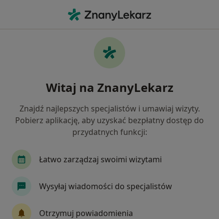
Me
Choroby Neurologiczne • Jastrzębie-Zdrój, śląskie
Filtry
• 1
Ubezpieczenie
Map
Choroby neurologiczne specjaliści w
Witaj na ZnanyLekarz
Jastrzębiu-Zdroju
Jak działają wyniki wyszukiwania
Znajdź najlepszych specjalistów i umawiaj wizyty.
Pobierz aplikację, aby uzyskać bezpłatny dostęp do
przydatnych funkcji:
Jakiego specjalisty szukasz?
Neurolog
Psycholog
Psycholog dziecięcy
Łatwo zarządzaj swoimi wizytami
Wysyłaj wiadomości do specjalistów
Otrzymuj powiadomienia