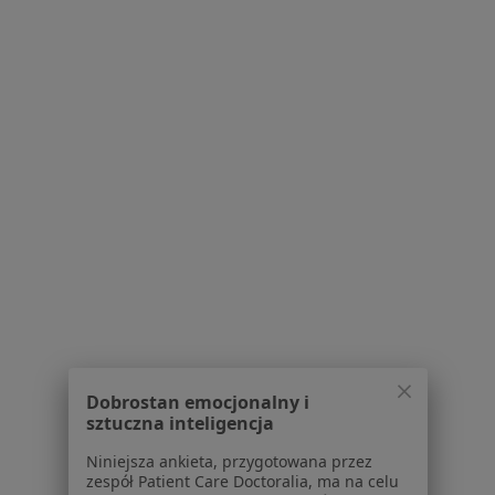
Choroby Neurologiczne Specjaliści W Jastrzębiu-Zdroju
Serwis
Regulamin
Polityka prywatności pacjentów
Polityka prywatności profesjonalistów
Polityka prywatności dla profesjonalistów, których
dane pozyskaliśmy samodzielnie
Polityka cookies
Dobrostan emocjonalny i
Jak działają wyniki wyszukiwania
sztuczna inteligencja
Dostępność
Niniejsza ankieta, przygotowana przez
O nas
zespół Patient Care Doctoralia, ma na celu