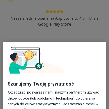
Nasza średnia ocena na App Store to 4.9 i 4.1 na
dr n. med. Tomasz Wikarek
Google Play Store
·
Więcej
Ginekolog
779 opinii
Adres 1
Adres 2
Kochanowskiego 4, Łazy
•
Mapa
OmegaMed Łazy, Zawiercie
Konsultacja ginekologiczna
230 zł
Specjalista nie oferuje umawiania online pod tym adresem.
Szanujemy Twoją prywatność
Poproś o wizytę
Akceptując, pozwalasz nam i naszym partnerom używać
plików cookie (lub podobnych technologii) do zbierania
danych do celów statystycznych i dostarczania treści w