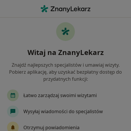
Me
Choroby Narządów Płciowych • Łazy, Śląskie
Filtry
• 1
Ubezpieczenie
Map
Choroby narządów płciowych specjaliści w
Witaj na ZnanyLekarz
Łazach
Jak działają wyniki wyszukiwania
Znajdź najlepszych specjalistów i umawiaj wizyty.
Pobierz aplikację, aby uzyskać bezpłatny dostęp do
przydatnych funkcji:
Jakiego specjalisty szukasz?
Ginekolog
Urolog
Endokrynolog
Inte
Łatwo zarządzaj swoimi wizytami
Wysyłaj wiadomości do specjalistów
Otrzymuj powiadomienia