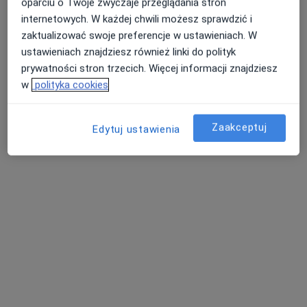
oparciu o Twoje zwyczaje przeglądania stron
internetowych. W każdej chwili możesz sprawdzić i
zaktualizować swoje preferencje w ustawieniach. W
ustawieniach znajdziesz również linki do polityk
prywatności stron trzecich. Więcej informacji znajdziesz
w
polityka cookies
lek. Wiktoria Grela
W trakcie specjalizacji (Urolog)
Zaakceptuj
Edytuj ustawienia
13 opinii
Kochanowskiego 4, Łazy
•
Mapa
OmegaMed Łazy, Zawiercie
Konsultacja urologiczna
400 zł
Specjalista nie oferuje umawiania online pod tym adresem.
Poproś o wizytę