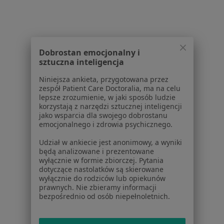
Placówki medyczne
Pytania i odpowiedzi
Usługi i zabiegi
Choroby
Pomoc
Dobrostan emocjonalny i
Aplikacje mobilne
sztuczna inteligencja
Blog dla pacjentów
Niniejsza ankieta, przygotowana przez
zespół Patient Care Doctoralia, ma na celu
Dla profesjonalistów
lepsze zrozumienie, w jaki sposób ludzie
korzystają z narzędzi sztucznej inteligencji
Cennik
jako wsparcia dla swojego dobrostanu
Dla lekarzy
emocjonalnego i zdrowia psychicznego.
Dla placówek medycznych
Udział w ankiecie jest anonimowy, a wyniki
Noa Notes
nowość
będą analizowane i prezentowane
Baza wiedzy
wyłącznie w formie zbiorczej. Pytania
dotyczące nastolatków są skierowane
Centrum Pomocy dla Specjalisty
wyłącznie do rodziców lub opiekunów
prawnych. Nie zbieramy informacji
Kontakt
bezpośrednio od osób niepełnoletnich.
ZnanyLekarz - Strona główna
ZnanyLekarz Sp. z o.o.