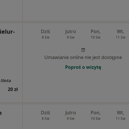
ielur-
Dziś
Jutro
Pon,
Wt,
8 Sie
9 Sie
10 Sie
11 Sie
Umawianie online nie jest dostępne
Poproś o wizytę
-Słota
20 zł
n
Dziś
Jutro
Pon,
Wt,
8 Sie
9 Sie
10 Sie
11 Sie