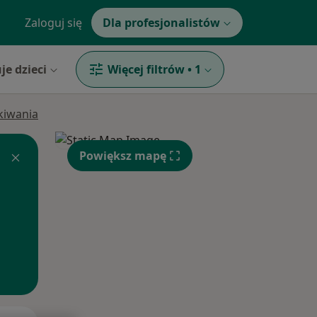
Zaloguj się
Dla profesjonalistów
je dzieci
Więcej filtrów
•
1
ukiwania
Powiększ mapę