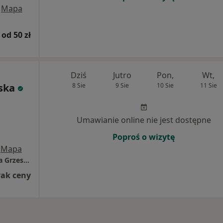
Mapa
od 50 zł
Dziś
Jutro
Pon,
Wt,
ska
8 Sie
9 Sie
10 Sie
11 Sie
Umawianie online nie jest dostępne
Poproś o wizytę
Mapa
Prywatny Gabinet Stomatologiczny S.C Anna Grzesiak-Niedzielska
rak ceny