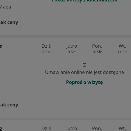
Mapa
rak ceny
z
Dziś
Jutro
Pon,
Wt,
8 Sie
9 Sie
10 Sie
11 Sie
Umawianie online nie jest dostępne
Poproś o wizytę
rak ceny
z
Dziś
Jutro
Pon,
Wt,