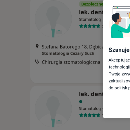
Bezpieczne płatności
lek. dent. Cezary
Stomatolog
58 opinii
Stefana Batorego 18, Dębica
•
Mapa
Szanuje
Stomatologia Cezary Such
Akceptując
Chirurgia stomatologiczna
technologii
Twoje zwyc
zaktualizo
do polityk 
lek. dent. Marek 
·
Więcej
Stomatolog
135 opinii