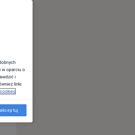
Śr,
Czw,
Pt,
12 Sie
13 Sie
14 Sie
odobnych
i w oparciu o
awdzić i
wnież linki
 cookies
Śr,
Czw,
Pt,
12 Sie
13 Sie
14 Sie
akceptuj