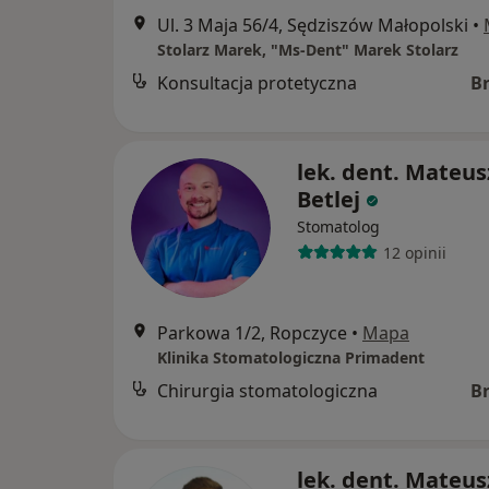
Ul. 3 Maja 56/4, Sędziszów Małopolski
•
Stolarz Marek, "Ms-Dent" Marek Stolarz
Konsultacja protetyczna
B
lek. dent. Mateus
Betlej
Stomatolog
12 opinii
Parkowa 1/2, Ropczyce
•
Mapa
Klinika Stomatologiczna Primadent
Chirurgia stomatologiczna
B
lek. dent. Mateus