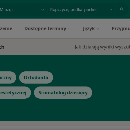
acja, badanie lub nazwisko
miasto lub dzielnica
zenie
Dostępne terminy
Język
Przyjmu
ch
Jak działają wyniki wysz
iczny
Ortodonta
estetycznej
Stomatolog dziecięcy