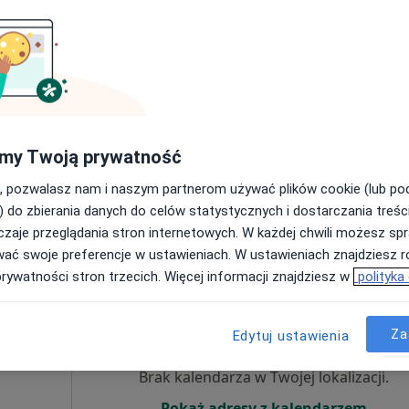
Dziś
Jutro
Pon,
Wt,
8 Sie
9 Sie
10 Sie
11 Sie
 Such
Umawianie online nie jest dostępne
Poproś o wizytę
my Twoją prywatność
, pozwalasz nam i naszym partnerom używać plików cookie (lub p
od 300 zł
) do zbierania danych do celów statystycznych i dostarczania treśc
zaje przeglądania stron internetowych. W każdej chwili możesz spr
wać swoje preferencje w ustawieniach. W ustawieniach znajdziesz ró
prywatności stron trzecich. Więcej informacji znajdziesz w
polityka
Stolarz
Dziś
Jutro
Pon,
Wt,
8 Sie
9 Sie
10 Sie
11 Sie
Za
Edytuj ustawienia
Brak kalendarza w Twojej lokalizacji.
Pokaż adresy z kalendarzem