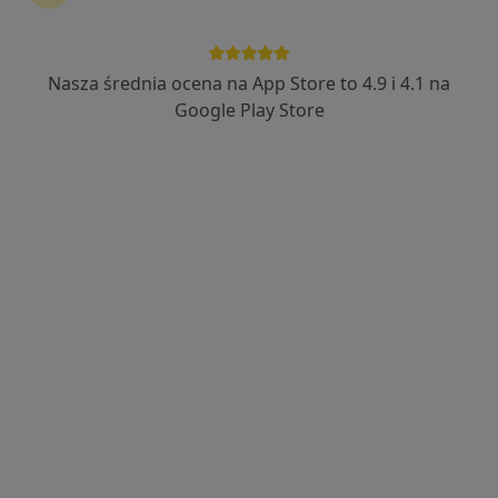
30 opinii
ul. Głowackiego 17A, Dębica
•
Mapa
Odontic
Nasza średnia ocena na App Store to 4.9 i 4.1 na
Specjalista nie oferuje umawiania online pod tym adresem.
Google Play Store
Poproś o wizytę
Klinika Stomatologiczna Primadent
·
Ortodoncja, Stomatologia, Chirurgia stomatologiczna
Więcej
157 opinii