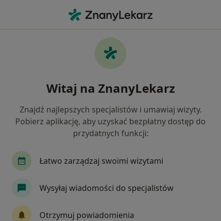
Me
Ortodonta • Ropczyce, podkarpackie
Filtry
Mapa
Polecani ortodonci w Ropczycach
Witaj na ZnanyLekarz
Jak działają wyniki wyszukiwania
Znajdź najlepszych specjalistów i umawiaj wizyty.
Pobierz aplikację, aby uzyskać bezpłatny dostęp do
przydatnych funkcji:
Łatwo zarządzaj swoimi wizytami
Wysyłaj wiadomości do specjalistów
lek. dent. Anna Haberko
·
Więcej
Ortodonta, Stomatolog
Otrzymuj powiadomienia