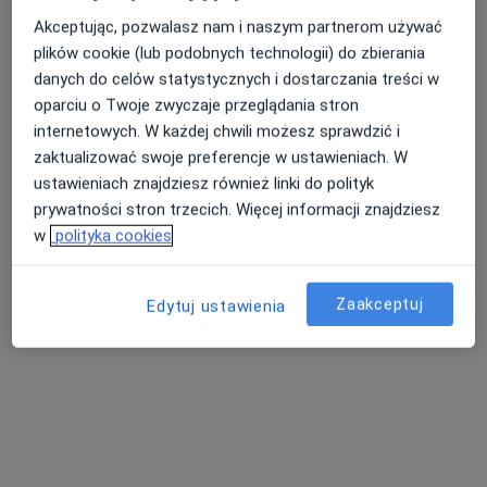
Specjalista nie oferuje umawiania online pod tym adresem.
Akceptując, pozwalasz nam i naszym partnerom używać
plików cookie (lub podobnych technologii) do zbierania
Poproś o wizytę
danych do celów statystycznych i dostarczania treści w
oparciu o Twoje zwyczaje przeglądania stron
internetowych. W każdej chwili możesz sprawdzić i
zaktualizować swoje preferencje w ustawieniach. W
Dostępni specjaliści
ustawieniach znajdziesz również linki do polityk
Specjaliści znajdują się poza Ropczyce,
prywatności stron trzecich. Więcej informacji znajdziesz
podkarpackie, w obszarach bliskich Twojemu
w
polityka cookies
wyszukiwaniu.
Zaakceptuj
Edytuj ustawienia
lek. dent. Kacper Gałan