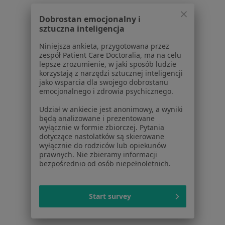
Dobrostan emocjonalny i
Serwis
sztuczna inteligencja
Regulamin
Niniejsza ankieta, przygotowana przez
zespół Patient Care Doctoralia, ma na celu
Polityka prywatności pacjentów
lepsze zrozumienie, w jaki sposób ludzie
Polityka prywatności profesjonalistów
korzystają z narzędzi sztucznej inteligencji
Polityka prywatności dla profesjonalistów, których
jako wsparcia dla swojego dobrostanu
emocjonalnego i zdrowia psychicznego.
dane pozyskaliśmy samodzielnie
Polityka cookies
Udział w ankiecie jest anonimowy, a wyniki
Jak działają wyniki wyszukiwania
będą analizowane i prezentowane
wyłącznie w formie zbiorczej. Pytania
Dostępność
dotyczące nastolatków są skierowane
O nas
wyłącznie do rodziców lub opiekunów
Praca
Rekrutujemy!
prawnych. Nie zbieramy informacji
bezpośrednio od osób niepełnoletnich.
Partnerzy
Centrum prasowe
Kontakt
Start survey
Dla pacjentów