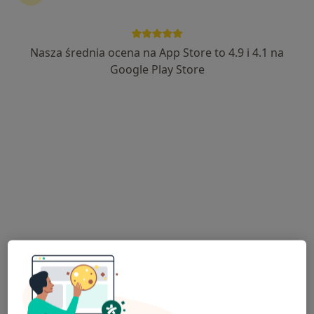
Nasza średnia ocena na App Store to 4.9 i 4.1 na
Google Play Store
Bezpieczne płatności
lek. Olga Sobczak
W trakcie specjalizacji (Laryngolog)
30 opinii
Krakowska 93A, Andrychów
•
Mapa
Centrum Medyczne Uno-Med Andrychów
Konsultacja laryngologiczna
270 zł
Specjalista nie oferuje umawiania online pod tym adresem.
Poproś o wizytę