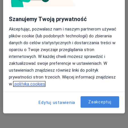
Szanujemy Twoją prywatność
Akceptując, pozwalasz nam i naszym partnerom używać
Bezpieczne płatności
plików cookie (lub podobnych technologii) do zbierania
Centrum Medyczne Uno-Med Andrychów
danych do celów statystycznych i dostarczania treści w
oparciu o Twoje zwyczaje przeglądania stron
internetowych. W każdej chwili możesz sprawdzić i
·
Więcej
Laryngologia, Ortopedia, Kardiologia
zaktualizować swoje preferencje w ustawieniach. W
755 opinii
ustawieniach znajdziesz również linki do polityk
Krakowska 93A, Andrychów
•
Mapa
prywatności stron trzecich. Więcej informacji znajdziesz
Konsultacja fizjoterapeutyczna
170 zł
w
polityka cookies
Pokaż więcej usług
Zaakceptuj
Edytuj ustawienia
Mateusz Marek
lek. Andrzej Nowak
dr n. med. Mateusz
kardiolog dziecięcy
endokrynolog
Gajda
angiolog