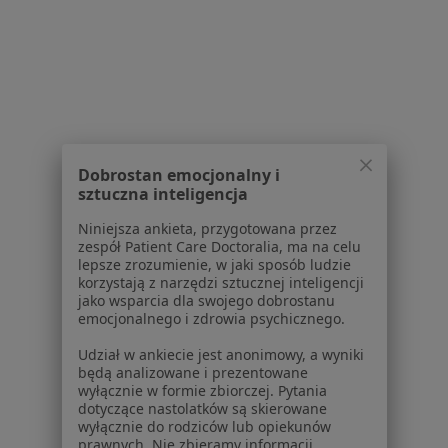
Dostępność
O nas
Praca
Rekrutujemy!
Partnerzy
Centrum prasowe
Kontakt
Dobrostan emocjonalny i
Dla pacjentów
sztuczna inteligencja
Lekarze
Niniejsza ankieta, przygotowana przez
Placówki medyczne
zespół Patient Care Doctoralia, ma na celu
lepsze zrozumienie, w jaki sposób ludzie
Pytania i odpowiedzi
korzystają z narzędzi sztucznej inteligencji
Usługi i zabiegi
jako wsparcia dla swojego dobrostanu
Choroby
emocjonalnego i zdrowia psychicznego.
Pomoc
Udział w ankiecie jest anonimowy, a wyniki
Aplikacje mobilne
będą analizowane i prezentowane
Blog dla pacjentów
wyłącznie w formie zbiorczej. Pytania
dotyczące nastolatków są skierowane
Dla profesjonalistów
wyłącznie do rodziców lub opiekunów
prawnych. Nie zbieramy informacji