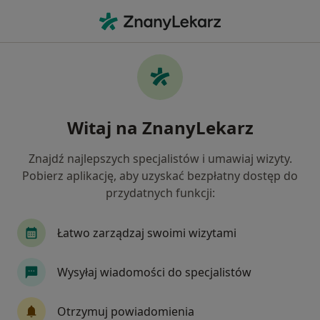
Me
Choroby Błon Śluzowych • Andrychów, małopolskie
Filtry
• 1
Ubezpieczenie
Map
Choroby błon śluzowych specjaliści w
Witaj na ZnanyLekarz
Andrychowie
Jak działają wyniki wyszukiwania
Znajdź najlepszych specjalistów i umawiaj wizyty.
Pobierz aplikację, aby uzyskać bezpłatny dostęp do
przydatnych funkcji:
Jakiego specjalisty szukasz?
Stomatolog
Laryngolog
Chirurg stomato
Łatwo zarządzaj swoimi wizytami
Wysyłaj wiadomości do specjalistów
Otrzymuj powiadomienia