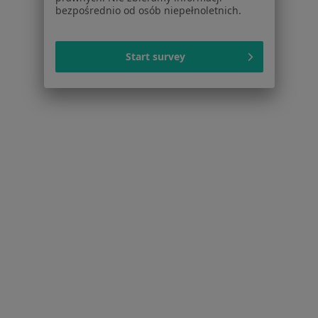
Cennik
bezpośrednio od osób niepełnoletnich.
Dla lekarzy
Dla placówek medycznych
Start survey
Noa Notes
nowość
Baza wiedzy
Centrum Pomocy dla Specjalisty
Kontakt
ZnanyLekarz - Strona główna
ZnanyLekarz Sp. z o.o.
ul. Kolejowa 5/7
01-217 Warszawa, Polska
NIP: ⁠7010224868
KRS: ⁠0000347997
REGON: ⁠142276657
Sąd Rejonowy dla m.st. Warszawy w Warszawie XII
Wydział Gospodarczy KRS