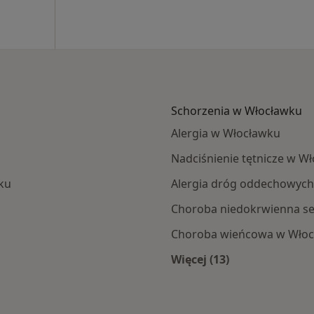
Schorzenia w Włocławku
Alergia w Włocławku
Nadciśnienie tętnicze w W
ku
Alergia dróg oddechowyc
Choroba niedokrwienna s
Choroba wieńcowa w Wło
Więcej (13)
Więcej w kategorii: