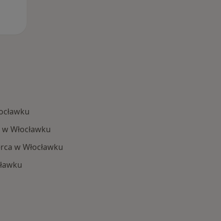
łocławku
h w Włocławku
erca w Włocławku
cławku
 Schorzenia w Włocławku