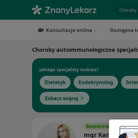
specjaliz
Konsultacje online
Dostępne t
Choroby autoimmunologiczne specjali
Jakiego specjalisty szukasz?
Dietetyk
Endokrynolog
Inte
Zobacz więcej
Bezpieczne płatności
mgr Karina Majst