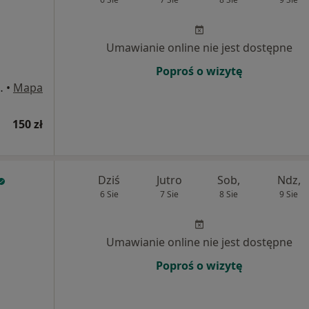
Umawianie online nie jest dostępne
Poproś o wizytę
go 32/29, Włocławek
•
Mapa
150 zł
Dziś
Jutro
Sob,
Ndz,
6 Sie
7 Sie
8 Sie
9 Sie
Umawianie online nie jest dostępne
Poproś o wizytę