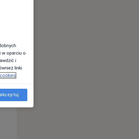
odobnych
i w oparciu o
awdzić i
wnież linki
 cookies
akceptuj
Pon,
Wt,
Śr,
10 Sie
11 Sie
12 Sie