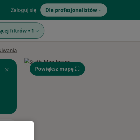
Zaloguj się
Dla profesjonalistów
ęcej filtrów
•
1
ukiwania
Powiększ mapę
Pon,
Wt,
Śr,
10 Sie
11 Sie
12 Sie