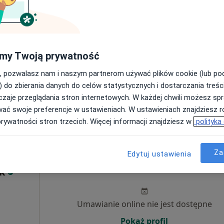
Umawianie online nie jest dostępne
Poproś o wizytę
my Twoją prywatność
, pozwalasz nam i naszym partnerom używać plików cookie (lub p
) do zbierania danych do celów statystycznych i dostarczania treśc
zaje przeglądania stron internetowych. W każdej chwili możesz spr
wać swoje preferencje w ustawieniach. W ustawieniach znajdziesz ró
150 zł
prywatności stron trzecich. Więcej informacji znajdziesz w
polityka
Za
Edytuj ustawienia
czne
Dziś
Jutro
Sob,
Ndz,
yk
6 Sie
7 Sie
8 Sie
9 Sie
Umawianie online nie jest dostępne
Pokaż profil