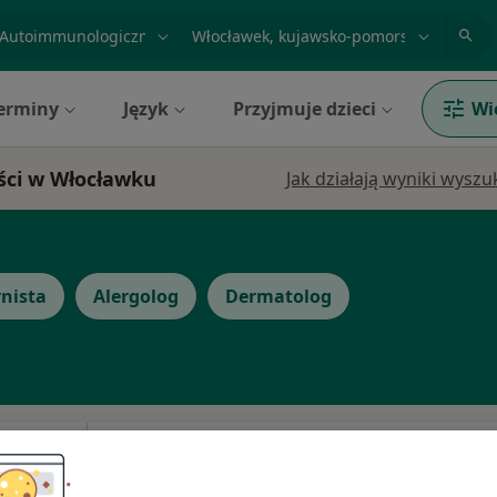
acja, badanie lub nazwisko
miasto lub dzielnica
erminy
Język
Przyjmuje dzieci
Wi
ści w Włocławku
Jak działają wyniki wysz
rnista
Alergolog
Dermatolog
Dziś
Jutro
Sob,
Ndz,
6 Sie
7 Sie
8 Sie
9 Sie
erek