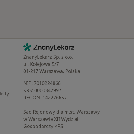
Kontakt
ZnanyLekarz - Strona główna
ZnanyLekarz Sp. z o.o.
ul. Kolejowa 5/7
01-217 Warszawa, Polska
NIP: ⁠7010224868
KRS: ⁠0000347997
isty
REGON: ⁠142276657
Sąd Rejonowy dla m.st. Warszawy
w Warszawie XII Wydział
Gospodarczy KRS