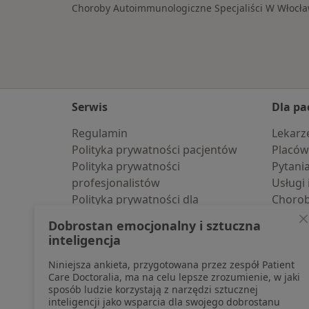
Choroby Autoimmunologiczne Specjaliści W Włocł
Serwis
Dla pa
Regulamin
Lekarz
Polityka prywatności pacjentów
Placów
Polityka prywatności
Pytani
profesjonalistów
Usługi 
Polityka prywatności dla
Choro
profesjonalistów, których dane
Pomoc
Dobrostan emocjonalny i sztuczna
pozyskaliśmy samodzielnie
Aplika
inteligencja
Polityka cookies
Blog d
Niniejsza ankieta, przygotowana przez zespół Patient
Jak działają wyniki wyszukiwania
Care Doctoralia, ma na celu lepsze zrozumienie, w jaki
Dostępność
sposób ludzie korzystają z narzędzi sztucznej
O nas
inteligencji jako wsparcia dla swojego dobrostanu