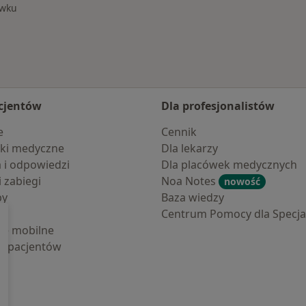
awku
cjentów
Dla profesjonalistów
e
Cennik
ki medyczne
Dla lekarzy
a i odpowiedzi
Dla placówek medycznych
i zabiegi
Noa Notes
nowość
by
Baza wiedzy
Centrum Pomocy dla Specjal
cje mobilne
la pacjentów